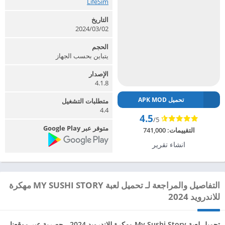
LifeSim‏
التاريخ
2024/03/02
الحجم
يتباين بحسب الجهاز
الإصدار
4.1.8
تحميل APK MOD
متطلبات التشغيل
4.4
4.5
/5
متوفر عبر Google Play
التقييمات:
741,000
انشاء تقرير
التفاصيل والمراجعة لـ تحميل لعبة MY SUSHI STORY مهكرة
للاندرويد 2024
تحميل لعبة My Sushi Story مهكرة للاندرويد 2024 ، حصرية عبر موقعنا