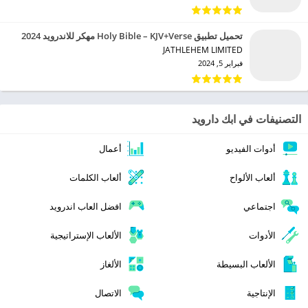
تحميل تطبيق Holy Bible – KJV+Verse مهكر للاندرويد 2024
JATHLEHEM LIMITED‏
فبراير 5, 2024
التصنيفات في ابك دارويد
أدوات الفيديو
أعمال
ألعاب الألواح
ألعاب الكلمات
اجتماعي
افضل العاب اندرويد
الأدوات
الألعاب الإستراتيجية
الألعاب البسيطة
الألغاز
الإنتاجية
الاتصال