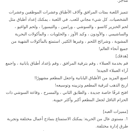
متاجر.
تتميز اللعبة بمئات المرافق وآلاف الأطباق وعشرات الموظفين وعشرات
الشخصيات. كل شيء مجاني للعب. في اللعبة ، يمكنك إعداد أطباق مثل
لحم الخنزير كاتسو ، والسوشي ، ورامين ، والتيمبورا ، ولحم الواغيو ،
والساشيمي ، والأودون ، وكبد الأوز ، والحلويات ، والمأكولات البحرية
المشوية ، وشرائح اللحم ، وغيرها الكثير. استمتع بالمأكولات الشهية من
جميع أنحاء العالم!
[هدفك]
قم بخدمة العملاء ، وقم بترقية المرافق ، وقم بإعداد أطباق يابانية ، واجمع
آراء العملاء الجيدة!
اصنع المزيد من الأطباق اليابانية واجعل المطعم مشهورًا!
اربح الذهب لترقية المطعم وتزيينه وتوسيعه!
افتح غرفًا خاصة جديدة ، والطابق الثاني ، والمسرح ، وقاعة السوشي ذات
الحزام الناقل لجعل المطعم أكبر وأكثر حيوية.
[مميزات العبه]
1. مستوى عال من الحرية: يمكنك الاستمتاع بنماذج أعمال مختلفة وتجربة
طرق إدارة مختلفة.