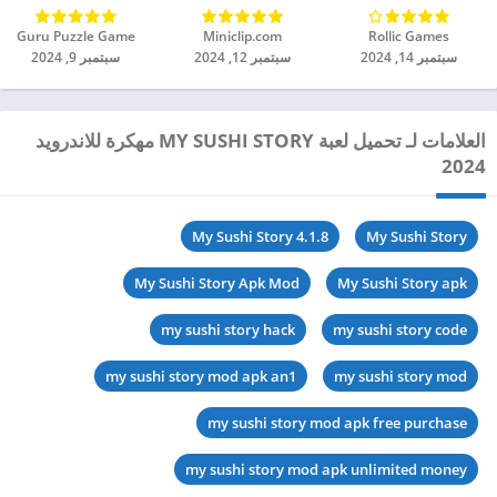
Rollic Games‏
Miniclip.com‏
Guru Puzzle Game‏
سبتمبر 14, 2024
سبتمبر 12, 2024
سبتمبر 9, 2024
العلامات لـ تحميل لعبة MY SUSHI STORY مهكرة للاندرويد
2024
My Sushi Story 4.1.8
My Sushi Story
My Sushi Story Apk Mod
My Sushi Story apk
my sushi story hack
my sushi story code
my sushi story mod apk an1
my sushi story mod
my sushi story mod apk free purchase
my sushi story mod apk unlimited money