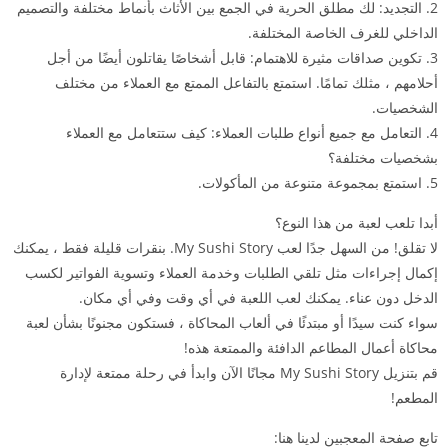
2. التجديد: لك مطلق الحرية في الجمع بين الأثاث بأنماط مختلفة والتصميم
الداخلي للغرف الخاصة المختلفة.
3. تكوين صداقات مثيرة للاهتمام: قابل أشخاصًا يقاتلون أيضًا من أجل
أحلامهم ، مثلك تمامًا. استمتع بالتفاعل الممتع مع العملاء من مختلف
الشخصيات.
4. التعامل مع جميع أنواع طلبات العملاء: كيف ستتعامل مع العملاء
بشخصيات مختلفة؟
5. استمتع بمجموعة متنوعة من المأكولات.
أبدا تلعب لعبة من هذا النوع؟
لا تقلق! من السهل جدًا لعب My Sushi Story. بنقرات قليلة فقط ، يمكنك
إكمال إجراءات مثل تلقي الطلبات وخدمة العملاء وتسوية الفواتير لكسب
الدخل دون عناء. يمكنك لعب اللعبة في أي وقت وفي أي مكان.
سواء كنت سيدًا أو مبتدئًا في ألعاب المحاكاة ، فستكون مجنونًا بشأن لعبة
محاكاة أعمال المطاعم الدافئة والممتعة هذه!
قم بتنزيل My Sushi Story مجانًا الآن وابدأ في رحلة ممتعة لإدارة
المطعم!
تابع صفحة المعجبين لدينا هنا: