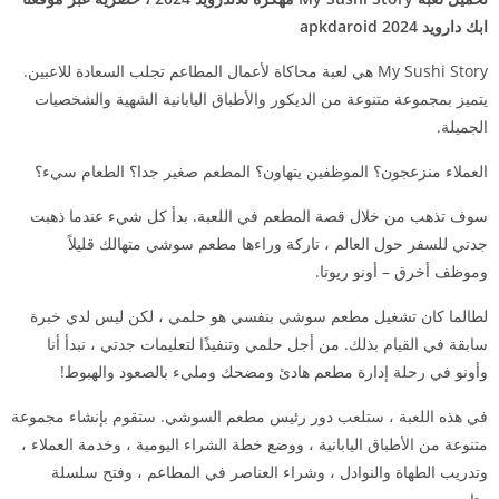
ابك دارويد 2024 apkdaroid
My Sushi Story هي لعبة محاكاة لأعمال المطاعم تجلب السعادة للاعبين.
يتميز بمجموعة متنوعة من الديكور والأطباق اليابانية الشهية والشخصيات
الجميلة.
العملاء منزعجون؟ الموظفين يتهاون؟ المطعم صغير جدا؟ الطعام سيء؟
سوف تذهب من خلال قصة المطعم في اللعبة. بدأ كل شيء عندما ذهبت
جدتي للسفر حول العالم ، تاركة وراءها مطعم سوشي متهالك قليلاً
وموظف أخرق – أونو ريوتا.
لطالما كان تشغيل مطعم سوشي بنفسي هو حلمي ، لكن ليس لدي خبرة
سابقة في القيام بذلك. من أجل حلمي وتنفيذًا لتعليمات جدتي ، نبدأ أنا
وأونو في رحلة إدارة مطعم هادئ ومضحك ومليء بالصعود والهبوط!
في هذه اللعبة ، ستلعب دور رئيس مطعم السوشي. ستقوم بإنشاء مجموعة
متنوعة من الأطباق اليابانية ، ووضع خطة الشراء اليومية ، وخدمة العملاء ،
وتدريب الطهاة والنوادل ، وشراء العناصر في المطاعم ، وفتح سلسلة