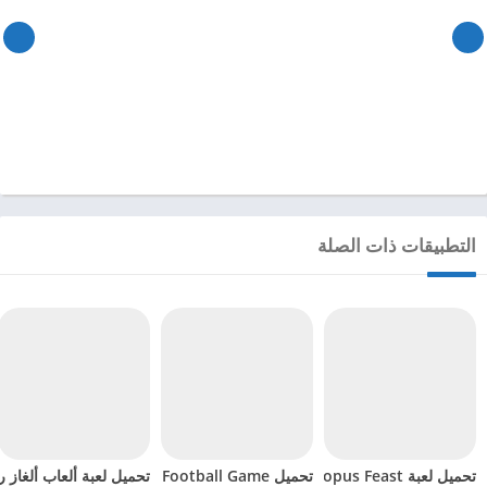
التطبيقات ذات الصلة
تحميل لعبة Octopus Feast مهكرة للاندرويد 2024
تحميل Soccer Hero PvP Football Game مهكرة للاندرويد 2024
تحميل لعبة ألعاب ألغاز ري