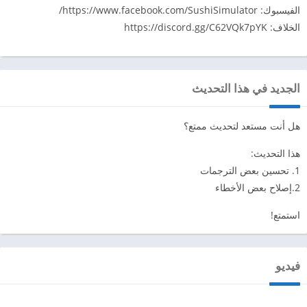
الفيسبوك: https://www.facebook.com/SushiSimulator/
الخلاف: https://discord.gg/C62VQk7pYK
الجديد في هذا التحديث
هل أنت مستعد لتحديث ممتع؟
هذا التحديث:
1. تحسين بعض الترجمات
2.إصلاح بعض الأخطاء
استمتع!
فيديو