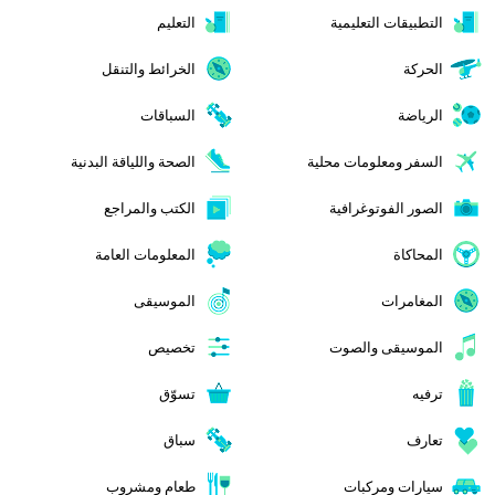
التطبيقات التعليمية
التعليم
الحركة
الخرائط والتنقل
الرياضة
السباقات
السفر ومعلومات محلية
الصحة واللياقة البدنية
الصور الفوتوغرافية
الكتب والمراجع
المحاكاة
المعلومات العامة
المغامرات
الموسيقى
الموسيقى والصوت
تخصيص
ترفيه
تسوّق
تعارف
سباق
سيارات ومركبات
طعام ومشروب