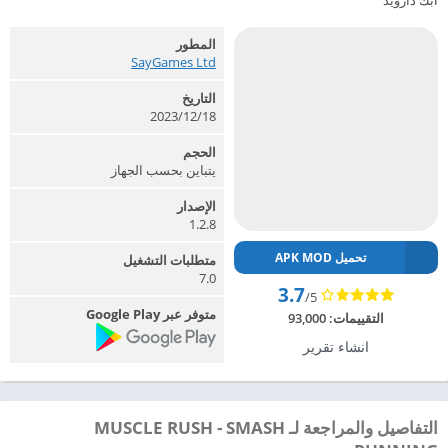
ابك دارويد
المطور
SayGames Ltd‏
التاريخ
2023/12/18
الحجم
يتباين بحسب الجهاز
الإصدار
1.2.8
تحميل APK MOD
متطلبات التشغيل
7.0
3.7
/5
متوفر عبر Google Play
التقييمات:
93,000
انشاء تقرير
التفاصيل والمراجعة لـ MUSCLE RUSH - SMASH