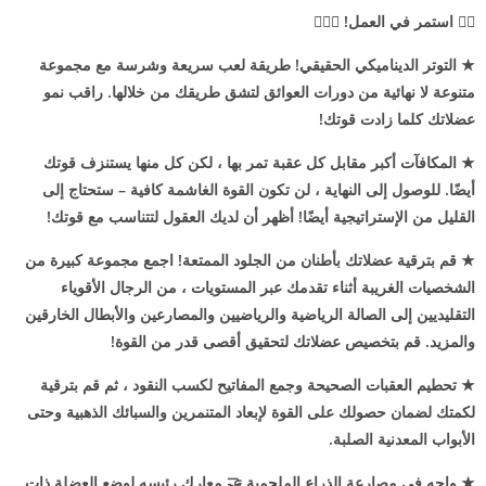
🏃‍♂️
استمر في العمل! 🏃🏿‍♂️
★ التوتر الديناميكي الحقيقي! طريقة لعب سريعة وشرسة مع مجموعة
متنوعة لا نهائية من دورات العوائق لتشق طريقك من خلالها. راقب نمو
عضلاتك كلما زادت قوتك!
★ المكافآت أكبر مقابل كل عقبة تمر بها ، لكن كل منها يستنزف قوتك
أيضًا. للوصول إلى النهاية ، لن تكون القوة الغاشمة كافية – ستحتاج إلى
القليل من الإستراتيجية أيضًا! أظهر أن لديك العقول لتتناسب مع قوتك!
★ قم بترقية عضلاتك بأطنان من الجلود الممتعة! اجمع مجموعة كبيرة من
الشخصيات الغريبة أثناء تقدمك عبر المستويات ، من الرجال الأقوياء
التقليديين إلى الصالة الرياضية والرياضيين والمصارعين والأبطال الخارقين
والمزيد. قم بتخصيص عضلاتك لتحقيق أقصى قدر من القوة!
★ تحطيم العقبات الصحيحة وجمع المفاتيح لكسب النقود ، ثم قم بترقية
لكمتك لضمان حصولك على القوة لإبعاد المتنمرين والسبائك الذهبية وحتى
الأبواب المعدنية الصلبة.
★ واجه في مصارعة الذراع الملحمية 🤝 معارك رئيسه لوضع العضلة ذات