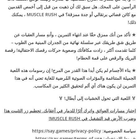
الرأسين على المحك. هل سبق لك أن ذهبت من قبل إلى أخمص القدمين
مع كائن فضائي برتقالي أو جدة ممزقة؟ في MUSCLE RUSH ، يمكنك
ذلك!
★ تأكد من أنك ممزق حقًا عند انتهاء التمرين ، وأنهِ مسار العقبات عن
طريق شق طريقك عبر سلسلة نهائية من الجدران المبنية من الطوب –
كلما تقدمت أكثر ، زادت مكافآتك وصعوبة حركات رقصك الاحتفالية! رقصة
البريك والرقص على قمة الحطام!
★ بناء الأجسام لم يكن أبدا هذا القدر من المرح! إن رسومات هذه اللعبة
الجميلة المتناغمة والمؤثرات الصوتية المُرضية للغاية تعني أنه في هذا
التمرين لن يكون هناك أي ألم لتحقيق الكثير من المكاسب.
🏅
اللعبة التي تحول الخشبات إلى أبطال! 🏅
اجتياز مسارات العوائق واترك أثرًا للدمار في أعقابك. تحطيم زر التثبيت هذا
وضرب الأرض قيد التشغيل في MUSCLE RUSH!
سياسة الخصوصية: https://say.games/privacy-policy
شروط الاستخدام: https://say.games/terms-of-use