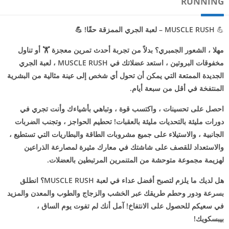
RUNNING
💪
MUSCLE RUSH – لعبة الجري الممزقة حقًا! 💪
مهلا ، الشعور الجمبري؟ بدلاً من تجربة أحدث تمرين معجزة 🏋️ أو تناول
مخفوقات البروتين ، استعد عضلاتك في MUSCLE RUSH ، لعبة الجري
الجديدة الممتعة التي يمكن أن تحول أي شخص إلى عينة مثالية من البشرية
المنتفخة في أقل من سبعة أيام.
احصل على تحسينات ، واكتسب قوة ، وتباهي بأشياءك وأنت تجري في
دورات مليئة بالتحديات مليئة بالعقبات! تحطيم الحواجز ، وتجنب الضربات
الجانبية ، والاستيلاء على جميع مشروبات الطاقة والبطاريات التي تستطيع ،
والاستعداد للقصف على شاشتك في معارك مثيرة لمصارعة الذراعين
لهزيمة مجموعة متوحشة من المتنمرين المرتبطين بالعضلات.
هل لديك ما يلزم لتصبح أفضل عداء في لعبة MUSCLE RUSH؟ انطلق
بسرعة ودور وحطم طريقك عبر الخشب والزجاج والطوب والمعدن والمزيد
في سعيكم للحصول على الانتفاخ! آمل أنك لم تفوت يوم الساق ،
بيبسكويك!