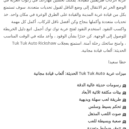
الوضع الحر ثم الانتقال إلى وضع الناقل لقبول تحديات متعددة. سوف تستمتع
بكل من قيادة عربة المدينة والقيادة على الطرق الوعرة في مكان واحد. خذ
تحديات متعددة وأكملها بنجاح وكن أفضل ناقل للركاب. أكمل كل مهمة
واكسب النقود. استخدم النقود لفتح عربة توك توك أجمل. اتبع دليل الخريطة
للوصول إلى الوجهة. كن حذرًا بشأن الوقود ، وأعد ملئه في الوقت المناسب
، وامنح سائحك رحلة آمنة. استمتع بعجلات Tuk Tuk Auto Rickshaw
الحديثة: ألعاب قيادة مجانية.
حظا سعيدا
ميزات عربة Tuk Tuk Auto الحديثة: ألعاب قيادة مجانية
🛺 رسومات حديثة عالية الدقة
🛺 بيئات مكثفة ثلاثية الأبعاد
🛺 طريقة لعب سهلة وبديهية
🛺 تحكم بسيط وسلس
🛺 صوت اللعب المذهل
🛺 صعبة وبسيطة للعب
🛺 تتوفر ضوابط متعددة