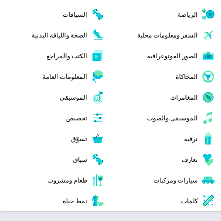
الرياضة
السباقات
السفر ومعلومات محلية
الصحة واللياقة البدنية
الصور الفوتوغرافية
الكتب والمراجع
المحاكاة
المعلومات العامة
المغامرات
الموسيقى
الموسيقى والصوت
تخصيص
ترفيه
تسوّق
تعارف
سباق
سيارات ومركبات
طعام ومشروب
كلمات
نمط حياة