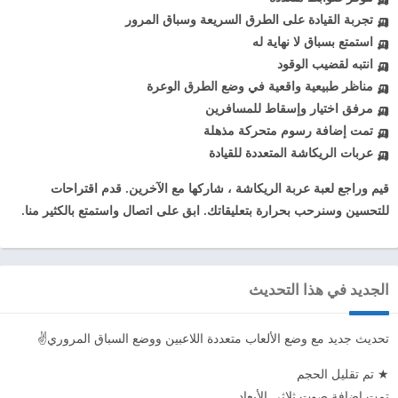
🛺 تجربة القيادة على الطرق السريعة وسباق المرور
🛺 استمتع بسباق لا نهاية له
🛺 انتبه لقضيب الوقود
🛺 مناظر طبيعية واقعية في وضع الطرق الوعرة
🛺 مرفق اختيار وإسقاط للمسافرين
🛺 تمت إضافة رسوم متحركة مذهلة
🛺 عربات الريكاشة المتعددة للقيادة
قيم وراجع لعبة عربة الريكاشة ، شاركها مع الآخرين. قدم اقتراحات
للتحسين وسنرحب بحرارة بتعليقاتك. ابق على اتصال واستمتع بالكثير منا.
الجديد في هذا التحديث
تحديث جديد مع وضع الألعاب متعددة اللاعبين ووضع السباق المروري✌️
★ تم تقليل الحجم
تمت إضافة صوت ثلاثي الأبعاد