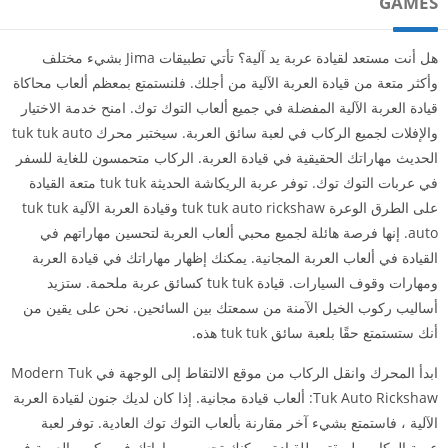
GAMES
هل أنت مستعد لقيادة عربة يد آلية؟ تأتي تطبيقات Jima بشيء مختلف
وأكثر متعة من قيادة العربة الآلية من أجلك. فلنستمتع بمعظم ألعاب محاكاة
قيادة العربة الآلية المفضلة في جميع ألعاب التوك توك. امنح خدمة الاختيار
والإفلات لجميع الركاب في لعبة سائق العربة. سيختبر محرك tuk tuk auto
الحديث مهاراتك الحقيقية في قيادة العربة. الركاب متحمسون للغاية للسفر
في عربات التوك توك. توفر عربة الريكاشة الحديثة tuk tuk متعة القيادة
على الطرق الوعرة tuk tuk auto rickshaw وقيادة العربة الآلية tuk tuk
auto. إنها فرصة هائلة لجميع محبي ألعاب العربة لتحسين مهاراتهم في
القيادة في ألعاب العربة المجانية. يمكنك إظهار مهاراتك في قيادة العربة
ومهارات وقوف السيارات. قيادة tuk tuk كسائق عربة ملحمة. ستزيد
أساليب ركوب الخيل الآمنة من سمعتك بين السائحين. نحن على يقين من
أنك ستستمتع حقًا بلعبة سائق tuk tuk هذه.
ابدأ المحرك وانقل الركاب من موقع الالتقاط إلى الوجهة في Modern Tuk
Tuk Auto Rickshaw: ألعاب قيادة مجانية. إذا كان لديك جنون لقيادة العربة
الآلية ، فاستمتع بشيء آخر مقارنة بألعاب التوك توك العادية. توفر لعبة
عربة الركاب طريقتين للقيادة. يمكنك تحسين مهاراتك في ركوب العربة في