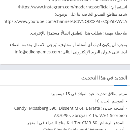
انستغرام: https://www.instagram.com/modernopsofficial/
شاهد مقاطع الفيديو الخاصة بنا على يوتيوب:
https://www.youtube.com/channel/UCtVNQDXXPifEsXpYilxVWcA
ملاحظة مهمة: يتطلب هذا التطبيق اتصالًا مستمرًا بالإنترنت.
بمجرد أن يكون لديك أي أسئلة أو مخاوف، يُرجى الاتصال بخدمة العملاء
لدينا على عنوان البريد الإلكتروني التالي:
info@edkongames.com
الجديد في هذا التحديث
سيتم إطلاق تحديث عيد الميلاد في 15 ديسمبر:
- الموسم الجديد 16
- أسلحة جديدة: Candy، Mossberg 590، Dissent MK4، Beretta
AS70/90، Zbroyar Z-15، VZ61 Scorpion
- المدفع الرشاش Kel-Tec CMR-30 متاح للشراء في المتجر
- أقنعة جديدة Grim Bloody Fable and Veteran