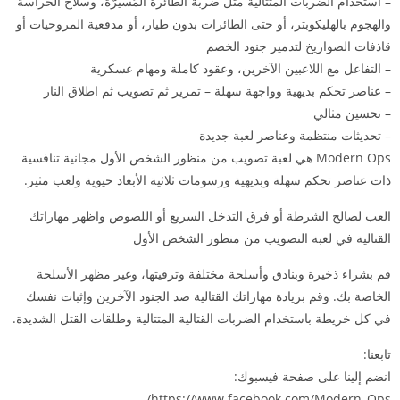
– استخدام الضربات المتتالية مثل ضربة الطائرة المُسيرّة، وسلاح الحراسة
والهجوم بالهليكوبتر، أو حتى الطائرات بدون طيار، أو مدفعية المروحيات أو
قاذفات الصواريخ لتدمير جنود الخصم
– التفاعل مع اللاعبين الآخرين، وعقود كاملة ومهام عسكرية
– عناصر تحكم بديهية وواجهة سهلة – تمرير ثم تصويب ثم اطلاق النار
– تحسين مثالي
– تحديثات منتظمة وعناصر لعبة جديدة
Modern Ops هي لعبة تصويب من منظور الشخص الأول مجانية تنافسية
ذات عناصر تحكم سهلة وبديهية ورسومات ثلاثية الأبعاد حيوية ولعب مثير.
العب لصالح الشرطة أو فرق التدخل السريع أو اللصوص واظهر مهاراتك
القتالية في لعبة التصويب من منظور الشخص الأول
قم بشراء ذخيرة وبنادق وأسلحة مختلفة وترقيتها، وغير مظهر الأسلحة
الخاصة بك. وقم بزيادة مهاراتك القتالية ضد الجنود الآخرين وإثبات نفسك
في كل خريطة باستخدام الضربات القتالية المتتالية وطلقات القتل الشديدة.
تابعنا:
انضم إلينا على صفحة فيسبوك:
https://www.facebook.com/Modern_Ops/