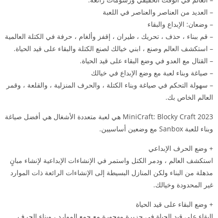
– العديد من العناصر والعناصر في اللعبة
– وضعان: الإبداع والبقاء
– قم ببناء ، حذف ، تحريك ، طيران ، إقفز وألغام ، حرفة في الكتلة العالمية
– استكشف العالم وصنع ، ابني خيالك لصنع الكتلة والبقاء على قيد الحياة.
– القتال مع العدو في وضع البقاء على قيد الحياة.
– صياغة وبناء لعبة مع وضع الإبداع في خيالك
– سهولة التحكم في صياغة وبناء الكتلة ، والحرف المنزلية ، والقلعة ، وقمر
العالم الخاص بك.
MiniCraft: Blocky Craft 2023 هي لعبة متعددة الأشغال هي أفضل صياغة
وبناء للعبة Sanbox مع وضعين أساسيين.
+ وضع الحرف الإبداعي
استكشف العالم ، ودمر الكتل واستمر في الإنشاءات الإبداعية لإنشاء مبانٍ
مذهلة من البناء ولكن المنازل البسيطة إلى الإنشاءات الرائعة ذات الموارد
غير المحدودة وخيالك.
+ وضع البقاء على قيد الحياة
البقاء على قيد الحياة في جزيرة مهجورة مع جمع الموارد ، وبناء الحرف