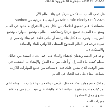
CRAFT 2023 مهكرة للاندرويد 2024
هل تحب العاب البناء؟ كن حرفيًا في بناء العالم الآن!
MiniCraft: Blocky Craft 2023 هي لعبة بناء حرفية من sanbox
ستساعدك على تحقيق أحلامك من خلال جعل الاختراع بلا حدود في العالم
ويمنع بناء المدينة. تصبح حرفيًا وتستكشف العالم ، وتجمع الموارد ، وتجمع
القوارب ، وتقوم ببناء كتل بناء رائعة أو مباني قلعة. قم ببناء وتدمير أي
شيء تريده في العالم المفتوح الممتلئ اللانهائي للبناء والصياغة
والاستكشاف.
يوجد في اللعبة وضعان للإنشاء والبقاء على قيد الحياة. استفد من خيالك
لتتعلم كيفية بناء المنازل أو أعلى من بناء القلاع والإنشاءات الضخمة في
نفس الوقت الذي يتعين عليك فيه الاستفادة من جميع المهارات اللازمة
لصياغة البقاء على قيد الحياة في العالم
يمكنك جمع موارد مختلفة مثل الأرض ، والحجر ، والخشب ، … وبناء عالم
بمركبات متعددة مثيرة لصياغة الكتلة والبقاء على قيد الحياة في محاكاة
صندوق رمل المغامرة.
مميزات العبه
– العالم في الوقت الحقيقي ورسومات رائعة.