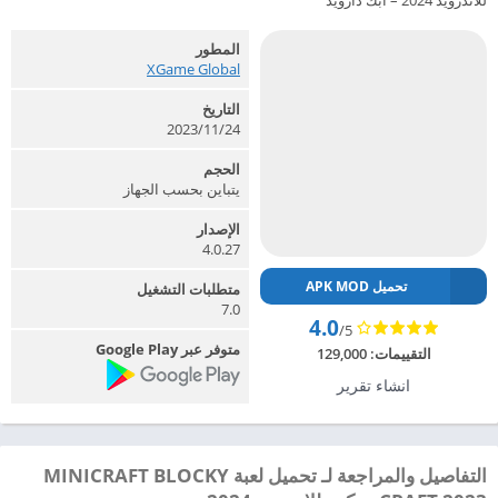
للاندرويد 2024 – ابك دارويد
المطور
XGame Global‏
التاريخ
24‏/11‏/2023
الحجم
يتباين بحسب الجهاز
الإصدار
4.0.27
تحميل APK MOD
متطلبات التشغيل
7.0
4.0
/5
متوفر عبر Google Play
التقييمات:
129,000
انشاء تقرير
التفاصيل والمراجعة لـ تحميل لعبة MINICRAFT BLOCKY