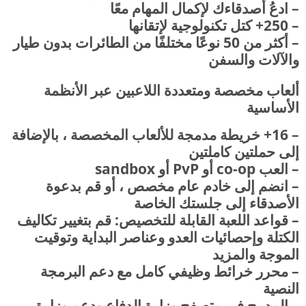
– ادعُ أصدقاءك لإكمال المهام معًا
– 250+ كتل تكنولوجية لإتقانها
– أكثر من 50 نوعًا مختلفًا من الطائرات بدون طيار
والآلات والسفن
ألعاب مخصصة ومتعددة اللاعبين عبر الأنظمة
الأساسية
– 16+ خريطة مدمجة للألعاب المخصصة ، بالإضافة
إلى حملتين كاملتين
– العب co-op أو PvP أو sandbox
– انضم إلى خادم عام مخصص ، أو قم بدعوة
الأصدقاء إلى جلستك الخاصة
– قواعد اللعبة القابلة للتخصيص: قم بتغيير تكاليف
الكتلة وإحصائيات العدو وعناصر البداية وتوقيت
الموجة والمزيد
– محرر خرائط وظيفي كامل مع دعم البرمجة
النصية
– المدمج في متصفح وزارة الدفاع ودعم وزارة