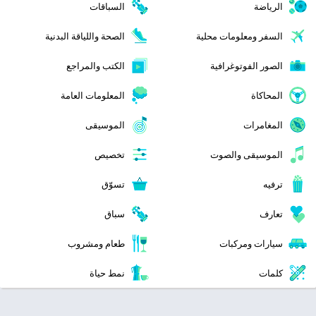
الرياضة
السباقات
السفر ومعلومات محلية
الصحة واللياقة البدنية
الصور الفوتوغرافية
الكتب والمراجع
المحاكاة
المعلومات العامة
المغامرات
الموسيقى
الموسيقى والصوت
تخصيص
ترفيه
تسوّق
تعارف
سباق
سيارات ومركبات
طعام ومشروب
كلمات
نمط حياة