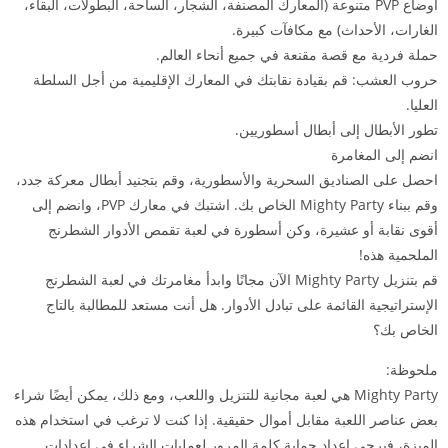
أوضاع PVP متنوعة (المعارك المصنفة، الشجار، الساحة، البطولات، البقاء،
الغارات، الأحداث) مع مكافآت كبيرة.
حملة فردية مع قصة مقنعة في جميع أنحاء العالم.
حروب العشب: قم بقيادة نقابتك في المعارك الإقليمية من أجل السلطة
العليا.
تطور الأبطال إلى أبطال أسطوريين.
انضم إلى المغامرة
احصل على الصناديق السحرية والأسطورية، وقم بتجنيد أبطال معركة جدد،
وقم ببناء Mighty Party الخاص بك. اشتبك في معارك PVP، وانضم إلى
أقوى نقابة أو عشيرة، وكن أسطورة في لعبة تقمص الأدوار الشطرنج
الملحمية هذه!
قم بتنزيل Mighty Party الآن مجانًا وابدأ مغامرتك في لعبة الشطرنج
الإستراتيجية القائمة على تبادل الأدوار. هل أنت مستعد للمطالبة بالتاج
الخاص بك؟
ملحوظة:
Mighty Party هي لعبة مجانية للتنزيل واللعب، ومع ذلك، يمكن أيضًا شراء
بعض عناصر اللعبة مقابل أموال حقيقية. إذا كنت لا ترغب في استخدام هذه
الميزة، فيرجى إعداد حماية كلمة المرور لعمليات الشراء في إعدادات