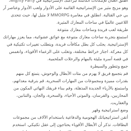
أطلق العنان للإمكانات الكاملة لبراعتك الإستراتيجية في Mighty Party،
وهو مزيج مثير من الإستراتيجية القائمة على الأدوار ولعب الأدوار وعناصر آر
بي جي القتالية. انطلق في مغامرة MMORPG لا مثيل لها، حيث تتحدى
اللاعبين عالميًا في ساحات المعارك المثيرة.
طريقة لعب فريدة وساحات معارك متنوعة
استمتع بتجربة ساحات معارك متنوعة مع عوائق عشوائية، مما يعزز مهاراتك
الإستراتيجية. يجلب كل بطل مكافآت فريدة، ويتطلب تغييرات تكتيكية في
كل معركة. اجتاز خرائط مختلفة، وتغلب على الزعماء الأقوياء، وانغمس
في قصة آسرة مليئة بالمهام والرحلات الملحمية.
جمع وتتطور والسيطرة
قم بتجميع فريق لا يهزم من مئات الأبطال والوحوش، يتمتع كل منهم
بقدرات مميزة ومجموعات من المهارات السحرية. قم بترقية معداتهم،
واستمتع بالأزياء الجديدة المذهلة، وقم ببناء فريقك النهائي المكون من
المحاربين، والفرسان، والموتى الأحياء، والسحرة، والجان، والتنانين،
والعفاريت.
وضع استراتيجية وقهر
أتقن استراتيجياتك الهجومية والدفاعية باستخدام الآلاف من مجموعات
البطاقات. تذكر أن الأبطال الأقوياء يحتاجون إلى عقل تكتيكي. استخدم