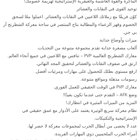
الماكرة والقوة الغاشمة والعبقرية الإستراتيجية لهزيمة خصومك!
توحيد القوى في النقابات والعشائر
كوّن فريقًا مع زملائك اللاعبين في النقابات والعشائر. اعملوا معًا لسحق
الخصوم وقهر الزعماء والمطالبة بتاج المنتصر في ساحة معركة الشطرنج آر
بي جي.
ميزات وأوضاع جذابة
ألعاب مصغرة جذابة تقدم مجموعة متنوعة من التحديات.
معارك الشطرنج العالمية PVP – تنافس مع اللاعبين في جميع أنحاء العالم.
ارتق في صفوف النقابات والعشائر لتحقيق المجد النهائي.
ارفع مستوى بطلك للحصول على مهارات ومرئيات أفضل.
رسومات مذهلة ومواقع متنوعة.
معارك PVP في الوقت الحقيقي للعمل الفوري.
وضع AFK – التقدم حتى عندما تكون بعيدًا!
المزيد من الميزات المثيرة في انتظارك!
نظام معركة سريع الوتيرة يعتمد على الأدوار مع عمق حقيقي في
الإستراتيجية والتكتيكات.
عدد لا يحصى من أبطال الحرب لمجموعات معركة لا حصر لها.
أمراء الحرب الملحميين ذوي المهارات الفريدة.