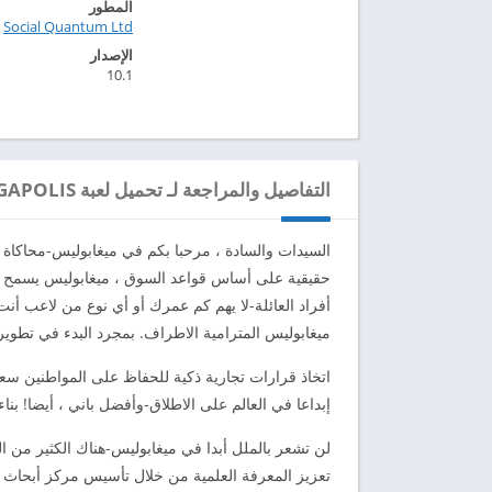
المطور
Social Quantum Ltd‏
الإصدار
10.1
التفاصيل والمراجعة لـ تحميل لعبة MEGAPOLIS مهكرة للاندرويد 2024
السيدات والسادة ، مرحبا بكم في ميغابوليس-محاكاة بن
حقيقية على أساس قواعد السوق ، ميغابوليس يسمح لك
أفراد العائلة-لا يهم كم عمرك أو أي نوع من لاعب أنت
ميغابوليس المترامية الاطراف. بمجرد البدء في تطوير 
اتخاذ قرارات تجارية ذكية للحفاظ على المواطنين سع
إبداعا في العالم على الاطلاق-وأفضل باني ، أيضا! ب
لن تشعر بالملل أبدا في ميغابوليس-هناك الكثير من ال
تعزيز المعرفة العلمية من خلال تأسيس مركز أبحاث ؛ 