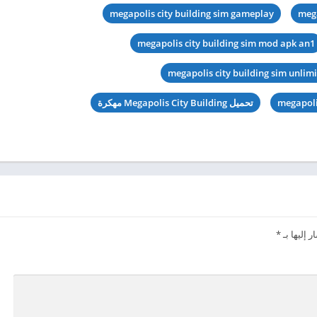
megapolis city building sim gameplay
mega
megapolis city building sim mod apk an1
megapolis city building sim unli
megapoli
تحميل Megapolis City Building مهكرة
 إليها بـ
*