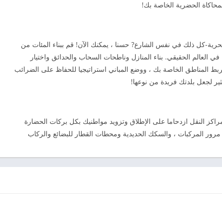
محاكاة الحضرية الخاصة بك!
حرية-كل ذلك في نفس الشارع? حسنا ، يمكنك الآن! قم ببناء المئات من
ا في العالم الحقيقي. بناء المنازل وناطحات السحاب والحدائق واختيار
ربط المناطق الخاصة بك ، ووضع المباني استراتيجيا للحفاظ على الضرائب
ثير لجعل بلدتك فريدة من نوعها!
مراكز النقل ازدحاما على الإطلاق وتزويد مواطنيك بكل بركات الحضارة
ركة مرور المركبات ، والسكك الحديدية ومحطات القطار للبضائع والركاب