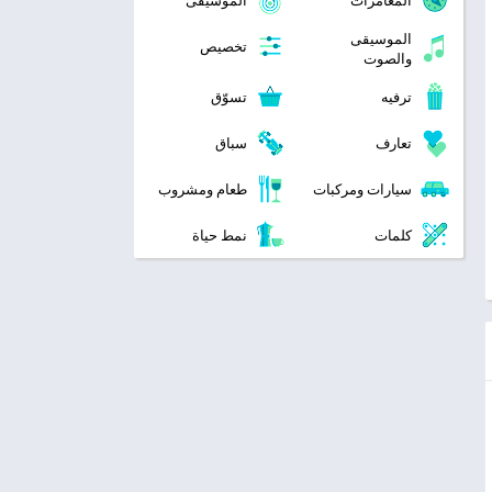
المغامرات
الموسيقى
الموسيقى
تخصيص
والصوت
ترفيه
تسوّق
تعارف
سباق
سيارات ومركبات
طعام ومشروب
كلمات
نمط حياة