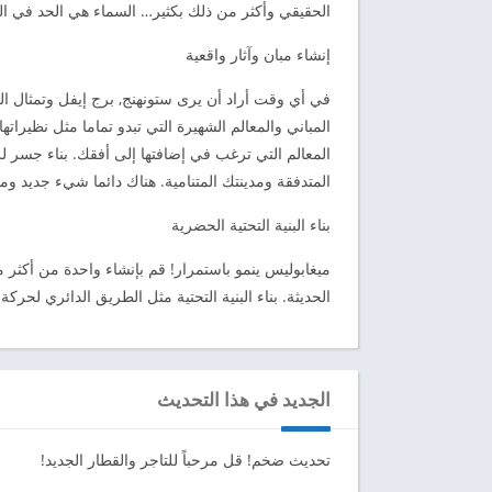
الحقيقي وأكثر من ذلك بكثير… السماء هي الحد في ال
إنشاء مبان وآثار واقعية
في أي وقت أراد أن يرى ستونهنج, برج إيفل وتمثال ال
المباني والمعالم الشهيرة التي تبدو تماما مثل نظيراته
المعالم التي ترغب في إضافتها إلى أفقك. بناء جسر ل
المتدفقة ومدينتك المتنامية. هناك دائما شيء جديد وم
بناء البنية التحتية الحضرية
ميغابوليس ينمو باستمرار! قم بإنشاء واحدة من أكثر 
الحديثة. بناء البنية التحتية مثل الطريق الدائري لح
الجديد في هذا التحديث
تحديث ضخم! قل مرحباً للتاجر والقطار الجديد!