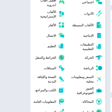
افضل العاب
اجتماعي
اندرويد
الألعاب
الأدوات
الإستراتيجية
الألعاب البسيطة
الألغاز
الإنتاجية
الاتصال
التطبيقات
التعليم
التعليمية
الحركة
الخرائط والتنقل
الرياضة
السباقات
السفر ومعلومات
الصحة واللياقة
محلية
البدنية
الصور
الكتب والمراجع
الفوتوغرافية
المحاكاة
المعلومات العامة