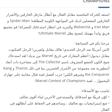
CHAMPIONS
استعد للحركة الملحمية مقابل القتال مع أبطال مارفل الخارقين والأشرار
الخارقين المفضلين لديك في المواجهة الكونية المطلقة! Spider-Man و
Iron Man و Wolverine والمزيد في انتظار استدعائك للمعركة! قم بتجميع
فريق وابدأ مهمتك لتصبح بطل Ultimate Marvel!
مرحبا بكم في المسابقة:
كابتن أمريكا ضد الرجل الحديدي! هالك مقابل ولفيرين! الرجل العنكبوت
مقابل ديدبول! أعظم المعارك في تاريخ Marvel بين يديك! لقد استدعاك
شيخ الكون الجشع المعروف باسم The Collector إلى مشاجرة ذات أبعاد
أسطورية ضد مجموعة من الأشرار الخسرين بما في ذلك Thanos و Kang
the Conqueror وغيرهم الكثير! جرب أفضل لعبة قتال مجانية على جهازك
المحمول … لعبة Marvel Contest of Champions!
تناسب مع الأصدقاء:
• كوّن فريقًا مع أصدقائك والمستدعين الآخرين لبناء أقوى تحالف
• ضع إستراتيجيات مع تحالفك ، وساعدهم في الحفاظ على أبطالهم في
القتال