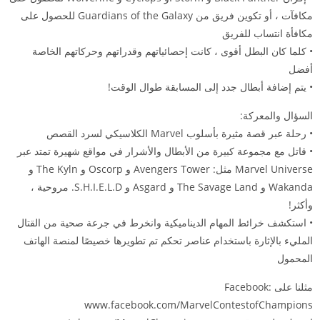
مكافآت ، أو تكوين فريق من Guardians of the Galaxy للحصول على
مكافأة انتساب للفريق
• كلما كان البطل أقوى ، كانت إحصائياتهم وقدراتهم وحركاتهم الخاصة
أفضل
• يتم إضافة أبطال جدد إلى المسابقة طوال الوقت!
السؤال والمعركة:
• رحلة عبر قصة مثيرة بأسلوب Marvel الكلاسيكي لسرد القصص
• قاتل مع مجموعة كبيرة من الأبطال والأشرار في مواقع شهيرة تمتد عبر
Marvel Universe مثل: Avengers Tower و Oscorp و The Kyln و
Wakanda و The Savage Land و Asgard و S.H.I.E.L.D. مروحية ،
وأكثر!
• استكشف خرائط المهام الديناميكية وانخرط في جرعة صحية من القتال
المليء بالإثارة باستخدام عناصر تحكم تم تطويرها خصيصًا لمنصة الهاتف
المحمول
مثلنا على Facebook:
www.facebook.com/MarvelContestofChampions