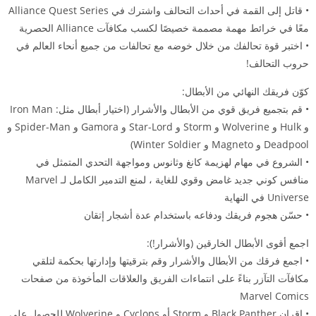
• قاتل إلى القمة في أحداث التحالف واشترك في Alliance Quest Series
معًا في خرائط مهمة مصممة خصيصًا لكسب مكافآت Alliance الحصرية
• اختبر قوة تحالفك من خلال خوضه مع تحالفات من جميع أنحاء العالم في
حروب التحالف!
كوّن فريقك النهائي من الأبطال:
• قم بتجميع فريق قوي من الأبطال والأشرار (اختيار أبطال مثل: Iron Man
و Hulk و Wolverine و Storm و Star-Lord و Gamora و Spider-Man و
Deadpool و Magneto و Winter Soldier)
• الشروع في مهام لهزيمة كانغ وثانوس ومواجهة التحدي المتمثل في
منافس كوني جديد غامض وقوي للغاية ، لمنع التدمير الكامل لـ Marvel
Universe في النهاية
• حسّن هجوم فريقك ودفاعه باستخدام عدة أشجار إتقان
اجمع أقوى الأبطال الخارقين (والأشرار!):
• اجمع فرقك من الأبطال والأشرار وقم بترقيتها وإدارتها بحكمة لتلقي
مكافآت التآزر بناءً على انتماءات الفريق والعلاقات المأخوذة من صفحات
Marvel Comics
• إقران Black Panther و Storm أو Cyclops و Wolverine للحصول على