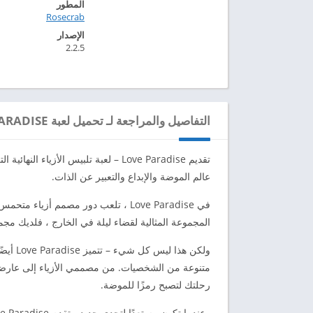
المطور
Rosecrab‏
الإصدار
2.2.5
التفاصيل والمراجعة لـ تحميل لعبة LOVE PARADISE مهكرة للاندرويد 2024
تقديم Love Paradise – لعبة تلبيس الأز
عالم الموضة والإبداع والتعبير عن الذات.
في Love Paradise ، تلعب دور مصمم أز
المجموعة المثالية لقضاء ليلة في الخارج ، فلديك مجم
ولكن ه
متنوعة من الشخصيات. من مصممي الأزياء إلى عارضا
رحلتك لتصبح رمزًا للموضة.