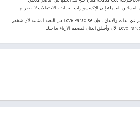
اتين المذهلة إلى الإكسسوارات الجذابة ، الاحتمالات لا حصر لها.
مع رسومات جميلة وطريقة لعب غامرة ورسالة للتعبير عن الذات والإبداع ، فإن Love Paradise هي اللعبة المثالية لأي شخص