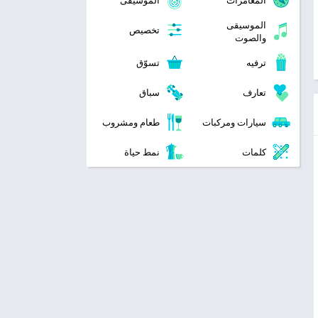
المغامرات
الموسيقى
الموسيقى
تخصيص
والصوت
ترفيه
تسوّق
تعارف
سباق
سيارات ومركبات
طعام ومشروب
كلمات
نمط حياة