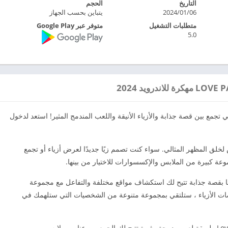
التاريخ
الحجم
2024/01/06
يتباين بحسب الجهاز
متطلبات التشغيل
متوفر عبر Google Play
5.0
ياء النهائية التي تجمع بين قصة جذابة والأزياء الأنيقة واللعب المندمج المثير! استعد لدخول
ياء متحمس لخلق المظهر المثالي. سواء كنت تصمم زيًا جديدًا لعرض أزياء أو تجمع
وعة كبيرة من الملابس والإكسسوارات للاختيار من بينها.
ذا ليس كل شيء – تتميز Love Paradise أيضًا بقصة جذابة تتيح لك استكشاف مواقع مختلفة والتفاعل مع مجموعة
ت الأزياء ، ستلتقي بمجموعة متنوعة من الشخصيات التي ستلهمك في
وعندما تكون مستعدًا لتحدي جديد ، تقدم Love Paradise طريقة لعب مدمجة مثيرة تتيح لك الجمع بين عناصر ملابس