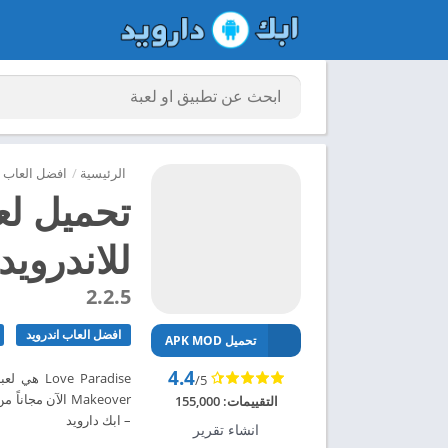
الرئيسية
/
افضل العاب ا
للاندرويد 024
2.2.5
افضل العاب اندرويد
تحميل APK MOD
4.4
/5
التقييمات:
155,000
– ابك دارويد
انشاء تقرير