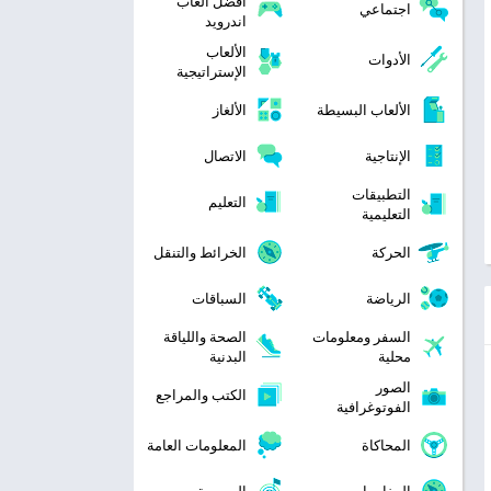
افضل العاب
اجتماعي
اندرويد
الألعاب
الأدوات
الإستراتيجية
الألعاب البسيطة
الألغاز
الإنتاجية
الاتصال
التطبيقات
التعليم
التعليمية
الحركة
الخرائط والتنقل
الرياضة
السباقات
السفر ومعلومات
الصحة واللياقة
محلية
البدنية
الصور
الكتب والمراجع
الفوتوغرافية
المحاكاة
المعلومات العامة