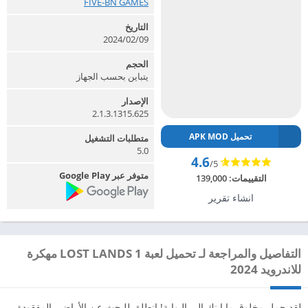
FIVE-BN GAMES‏
التاريخ
2024/02/09
الحجم
يتباين بحسب الجهاز
الإصدار
2.1.3.1315.625
تحميل APK MOD
متطلبات التشغيل
5.0
4.6
/5
متوفر عبر Google Play
التقييمات:
139,000
انشاء تقرير
التفاصيل والمراجعة لـ تحميل لعبة LOST LANDS 1 مهكرة
للاندرويد 2024
لقد حمل مخلوق ما ابنك إلى البوابة! انطلق للبحث عن الأراضي المفقودة