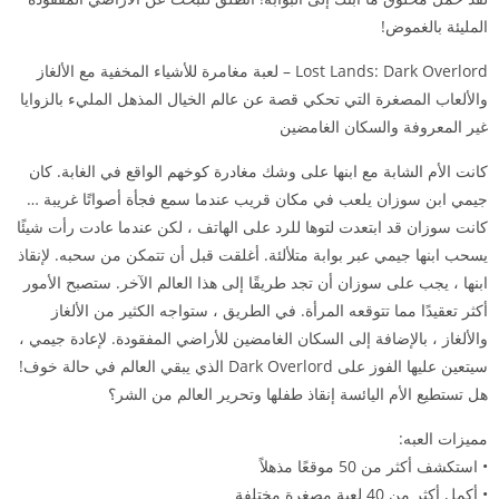
المليئة بالغموض!
Lost Lands: Dark Overlord – لعبة مغامرة للأشياء المخفية مع الألغاز
والألعاب المصغرة التي تحكي قصة عن عالم الخيال المذهل المليء بالزوايا
غير المعروفة والسكان الغامضين
كانت الأم الشابة مع ابنها على وشك مغادرة كوخهم الواقع في الغابة. كان
جيمي ابن سوزان يلعب في مكان قريب عندما سمع فجأة أصواتًا غريبة …
كانت سوزان قد ابتعدت لتوها للرد على الهاتف ، لكن عندما عادت رأت شيئًا
يسحب ابنها جيمي عبر بوابة متلألئة. أغلقت قبل أن تتمكن من سحبه. لإنقاذ
ابنها ، يجب على سوزان أن تجد طريقًا إلى هذا العالم الآخر. ستصبح الأمور
أكثر تعقيدًا مما تتوقعه المرأة. في الطريق ، ستواجه الكثير من الألغاز
والألغاز ، بالإضافة إلى السكان الغامضين للأراضي المفقودة. لإعادة جيمي ،
سيتعين عليها الفوز على Dark Overlord الذي يبقي العالم في حالة خوف!
هل تستطيع الأم اليائسة إنقاذ طفلها وتحرير العالم من الشر؟
مميزات العبه:
• استكشف أكثر من 50 موقعًا مذهلاً
• أكمل أكثر من 40 لعبة مصغرة مختلفة