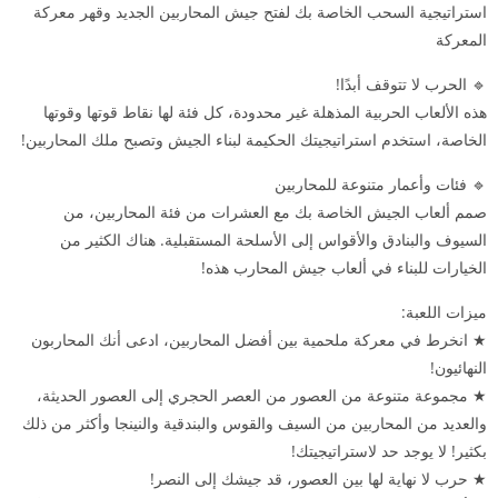
استراتيجية السحب الخاصة بك لفتح جيش المحاربين الجديد وقهر معركة
المعركة
🔹 الحرب لا تتوقف أبدًا!
هذه الألعاب الحربية المذهلة غير محدودة، كل فئة لها نقاط قوتها وقوتها
الخاصة، استخدم استراتيجيتك الحكيمة لبناء الجيش وتصبح ملك المحاربين!
🔹 فئات وأعمار متنوعة للمحاربين
صمم ألعاب الجيش الخاصة بك مع العشرات من فئة المحاربين، من
السيوف والبنادق والأقواس إلى الأسلحة المستقبلية. هناك الكثير من
الخيارات للبناء في ألعاب جيش المحارب هذه!
ميزات اللعبة:
★ انخرط في معركة ملحمية بين أفضل المحاربين، ادعى أنك المحاربون
النهائيون!
★ مجموعة متنوعة من العصور من العصر الحجري إلى العصور الحديثة،
والعديد من المحاربين من السيف والقوس والبندقية والنينجا وأكثر من ذلك
بكثير! لا يوجد حد لاستراتيجيتك!
★ حرب لا نهاية لها بين العصور، قد جيشك إلى النصر!