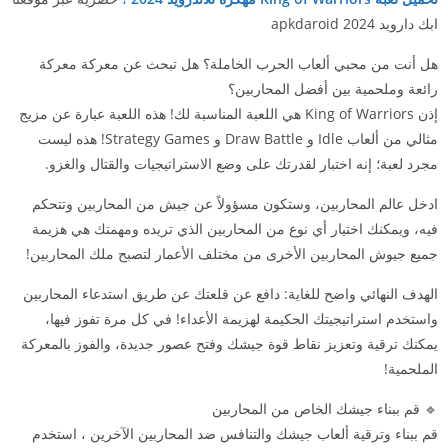
ابك دارويد 2024 apkdaroid
هل أنت من محبي ألعاب الحرب الخاملة؟ هل تبحث عن معركة معركة
رائعة وملحمية بين أفضل المحاربين؟
إذن King of Warriors هي اللعبة المناسبة لك! هذه اللعبة عبارة عن مزيج
مثالي من ألعاب Idle و Draw Battle و Strategy Games! هذه ليست
مجرد لعبة؛ إنه اختبار لقدرتك على وضع الاستراتيجيات والقتال والغزو.
ادخل عالم المحاربين، وستكون مسؤولاً عن جيش من المحاربين وتتحكم
فيه، ويمكنك اختيار أي نوع من المحاربين الذي تريده ومهمتك هي هزيمة
جميع جيوش المحاربين الأخرى من مختلف الأعمار لتصبح ملك المحاربين!
الهدف النهائي واضح للغاية: دافع عن قلعتك عن طريق استدعاء المحاربين
واستخدم استراتيجيتك الحكيمة لهزيمة الأعداء! في كل مرة تفوز فيها،
يمكنك ترقية وتعزيز نقاط قوة جيشك وفتح عصور جديدة، والفوز بالمعركة
الملحمية!
🔹 قم ببناء جيشك الخاص من المحاربين
قم ببناء وترقية ألعاب جيشك والتنافس ضد المحاربين الآخرين ، استخدم