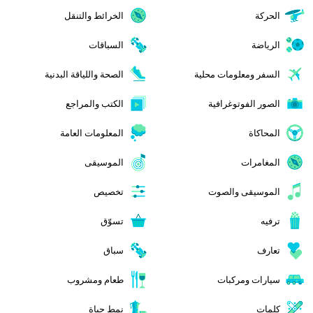
الحركة
الخرائط والتنقل
الرياضة
السباقات
السفر ومعلومات محلية
الصحة واللياقة البدنية
الصور الفوتوغرافية
الكتب والمراجع
المحاكاة
المعلومات العامة
المغامرات
الموسيقى
الموسيقى والصوت
تخصيص
ترفيه
تسوّق
تعارف
سباق
سيارات ومركبات
طعام ومشروب
كلمات
نمط حياة