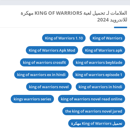
العلامات لـ تحميل لعبة KING OF WARRIORS مهكرة
للاندرويد 2024
King of Warriors 1.10
King of Warriors
King of Warriors Apk Mod
King of Warriors apk
king of warriors crossfit
king of warriors beyblade
king of warriors ex in hindi
king of warriors episode 1
king of warriors novel
king of warriors in hindi
kings warriors series
king of warriors novel read online
the king of warriors novel jared
تحميل King of Warriors مهكرة