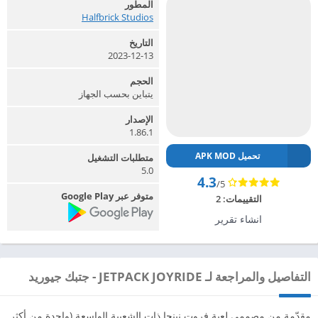
المطور
Halfbrick Studios‏
التاريخ
2023-12-13
الحجم
يتباين بحسب الجهاز
الإصدار
1.86.1
تحميل APK MOD
متطلبات التشغيل
5.0
4.3
/5
متوفر عبر Google Play
التقييمات:
2
انشاء تقرير
التفاصيل والمراجعة لـ JETPACK JOYRIDE - جتبك جيوريد
مقدّمة من مصممي لعبة فروت نينجا ذات الشعبية الواسعة (واحدة من أكثر