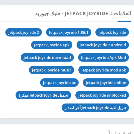
العلامات لـ JETPACK JOYRIDE - جتبك جيوريد
jetpack joyride 2
Jetpack Joyride 1.86.1
Jetpack Joyride
Jetpack Joyride apk
jetpack joyride 2 android
jetpack joyride download
Jetpack Joyride Apk Mod
jetpack joyride music
jetpack joyride mod apk
jetpack joyride pc
jetpack joyride online
jetpack joyride unblocked
تحميل Jetpack Joyride مهكرة
تنزيل لعبة Jetpack Joyride آخر اصدار
اترك تعليقاً