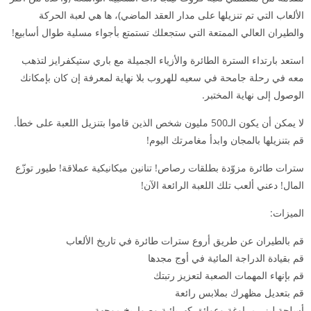
الألعاب التي تم تنزيلها على مدار العقد الماضي)، ها هي لعبة الحركة
والطيران العالي الممتعة التي ستجعلك تستمتع بأجواء مسلية طوال أسابيع!
استعد بارتداء السترة الطائرة والأزياء الجميلة مع باري ستيكفرايز لتذهب
معه في رحلة جامحة في سعيه للهروب بلا نهاية لمعرفة إن كان بإمكانك
الوصول إلى نهاية المختبر.
لا يمكن أن يكون الـ500 مليون شخص الذين قاموا بتنزيل اللعبة على خطأ.
قم بتنزيلها بالمجان وابدأ مغامرتك اليوم!
سترات طائرة مزوّدة بطلقات رصاص! تنانين ميكانيكية عملاقة! طيور توزّع
المال! دعني ألعب تلك اللعبة الرائعة الآن!
الميزات:
قم بالطيران عن طريق أروع سترات طائرة في تاريخ الألعاب
قم بقيادة الدراجة المائية في أوج مجدها
قم بإنهاء المهمات الصعبة لتعزيز رتبتك
قم بتعديل مظهرك بملابس رائعة
أسلحة ليزر مراوغة وعوائق كهربائية وصواريخ موجهة