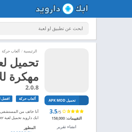
الرئيسية
/
ألعاب حركة
مهكرة للاند
2.0.8
ألعاب حركة
افضل ال
تحميل APK MOD
3.5
/5
ابك دارويد تحميل لعبة Hospital Escaper مهكرة للاندرويد 2024 – ابك دارويد
التقييمات:
158,000
انشاء تقرير
المطور