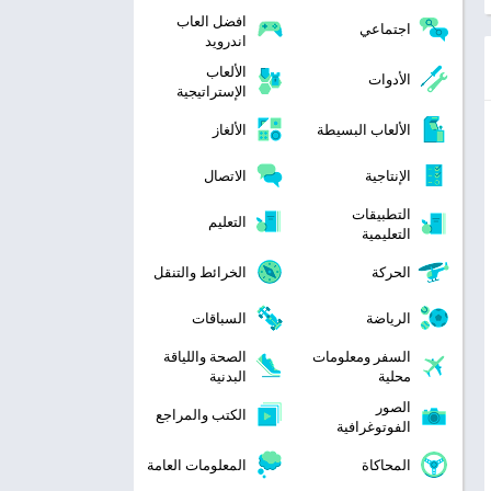
افضل العاب
اجتماعي
اندرويد
الألعاب
الأدوات
الإستراتيجية
الألعاب البسيطة
الألغاز
الإنتاجية
الاتصال
التطبيقات
التعليم
التعليمية
الحركة
الخرائط والتنقل
الرياضة
السباقات
السفر ومعلومات
الصحة واللياقة
محلية
البدنية
الصور
الكتب والمراجع
الفوتوغرافية
المحاكاة
المعلومات العامة