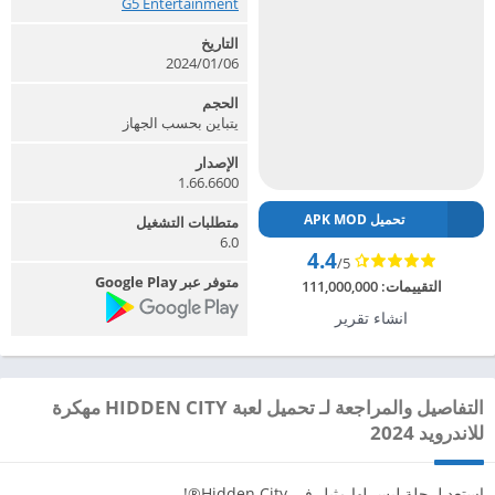
G5 Entertainment‏
التاريخ
2024/01/06
الحجم
يتباين بحسب الجهاز
الإصدار
1.66.6600
تحميل APK MOD
متطلبات التشغيل
6.0
4.4
/5
متوفر عبر Google Play
التقييمات:
111,000,000
انشاء تقرير
التفاصيل والمراجعة لـ تحميل لعبة HIDDEN CITY مهكرة
للاندرويد 2024
استعد لرحلة ليس لها مثيل في Hidden City®!