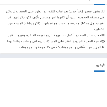
😶‍🌫️مشهد عنصر مُخبأ جديد: بعد غياب الثقة، تم العثور على السيد بلاك وكيرا
في منطقة الحدودية. يبدو أن كليهما غير مصابين بأذى، لكن ذكرياتهما قد
تغيرت. هل يمكنك معرفة ما حدث مع عميلين الذاكرة وإنقاذ المدينة من
الخطير؟
🕸️حدث صائد السعادة: أكمل 35 مهمة لتربح تميمة الذاكرة وغيرها الكثير.
🐺قضية المدينة الجديدة: اعثر على المستذئب روحاني وصاحبه واعتقلهما.
🔎المزيد من الأغاني والمجموعات: خُض 35 مهمة و5 مجموعات.
فيديو