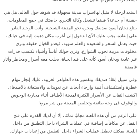
استعد لرحلة لا مثيل لها!سراب مدينة مجهولة قد شوهد حول العالم. هل هي
حقيقة أم خدعة؟ فبينما تنشغل وكالة التحري خاصتك في جمع المعلومات،
يبتلع دخان أسود صديقك ويجره نحو المدينة الشبحية. وأنت الوحيد القادر
على إنقاذه، يجب عليك الآن الدخول إلى أغرب مكان ذهبت إليه في حياتك،
حيث يعمل السحر والشعوذة والعلم سوية، فيغدو الخيال حقيقة وترى
مخلوقات مريبة تجوب الشوارع. وترى حولك أناساً وأشياء تكتسب قدرات
غير عادية ودخان أسود كأنه على قيد الحياة، يجلب معه أسرار ومخاطر وآثار
غامضة.
وفي سبيل إنقاذ صديقك وتفسير هذه الظواهر الغريبة، عليك إنجاز مهام
خطرة واستكشاف أقبية وإرجاء أبحاث عن تعويذات والاستعانة بالأصدقاء.
اكشف النقاب عن الأسرار الكثيرة لمدينة الأطياف أثناء محاربة الوحوش
والوقوف في وجه طائفة وتخليص المدينة من شر مريع!
على الرغم من أن هذه اللعبة مجانيًا تمامًا، إلا أن لديك القدرة على فتح
القفل عن مكافآت إضافية في عمليات الشراء داخل التطبيق من داخل
اللعبة. يمكنك تعطيل عمليات الشراء داخل التطبيق من إعدادات جهازك.
______________________________