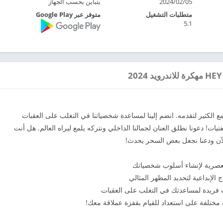
2024/02/05
يتباين بحسب الجهاز
متطلبات التشغيل
متوفر عبر Google Play
5.1
حبًا بك في Love & Puzzle ، لعبة ألغاز مطابقة 3 مع الكثير لتقدمه. انضم إلينا لمساعدة شخصياتنا في التغلب على العقبات
يات! دعونا نطلق العنان لجمالنا الداخلي ونتركه يلمع ليراه العالم. هل أنت
الآن ودعنا نجعل بعض السحر يحدث!
العصرية لإنشاء أسلوب شخصياتك
الإبداعية لتحديد المظهر المثالي
ختلفة على استعداد للقيام بقفزة عملاقة معك!