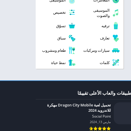
المغامرات
الموسيقى
الموسيقى
تخصيص
والصوت
ترفيه
تسوّق
تعارف
سباق
سيارات ومركبات
طعام ومشروب
كلمات
نمط حياة
طبيقات والعاب الأعلى تقييمًا
تحميل لعبة Dragon City Mobile مهكرة
للاندرويد 2024
Social Point‏
مارس 13, 2024