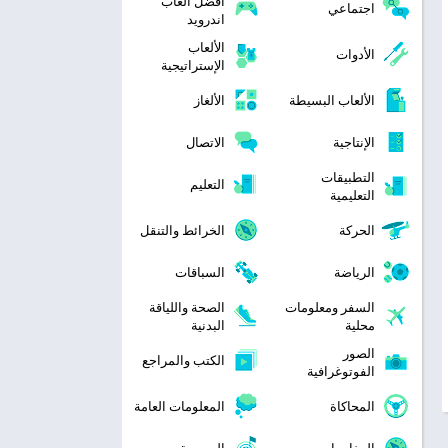
افضل العاب
اجتماعي
اندرويد
الألعاب
الأدوات
الإستراتيجية
الألعاب البسيطة
الألغاز
الإنتاجية
الاتصال
التطبيقات
التعليم
التعليمية
الحركة
الخرائط والتنقل
الرياضة
السباقات
السفر ومعلومات
الصحة واللياقة
محلية
البدنية
الصور
الكتب والمراجع
الفوتوغرافية
المحاكاة
المعلومات العامة