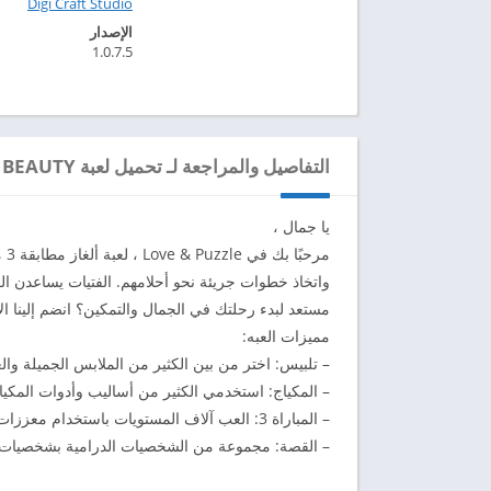
Digi Craft Studio‏
الإصدار
1.0.7.5
التفاصيل والمراجعة لـ تحميل لعبة HEY BEAUTY مهكرة للاندرويد 2024
يا جمال ،
مر
واتخاذ خطوات جريئة نحو أحلامهم. الفتيات يساعدن الفت
مستعد لبدء رحلتك في الجمال والتمكين؟ انضم إلينا 
مميزات العبه:
– تلبيس: اختر من بين الكثير من الملابس الجميلة و
– المكياج: استخدمي الكثير من أساليب وأدوات المكياج 
– المباراة 3: العب آلاف المستويات باستخدام معززات فريدة لمساعدتك في التغلب على العقبات
– القصة: مجموعة من الشخصيات الدرامية بشخصيات م