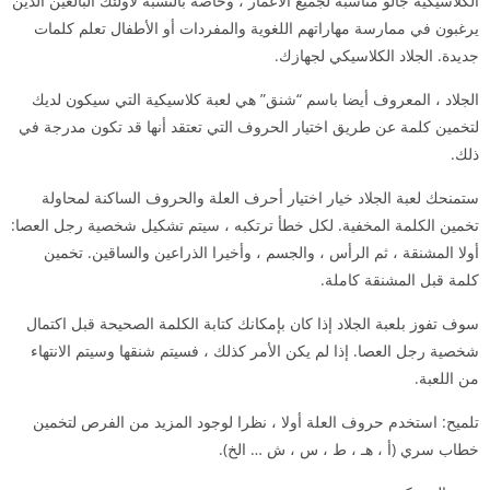
الكلاسيكية جالو مناسبة لجميع الأعمار ، وخاصة بالنسبة لأولئك البالغين الذين
يرغبون في ممارسة مهاراتهم اللغوية والمفردات أو الأطفال تعلم كلمات
جديدة. الجلاد الكلاسيكي لجهازك.
الجلاد ، المعروف أيضا باسم “شنق” هي لعبة كلاسيكية التي سيكون لديك
لتخمين كلمة عن طريق اختيار الحروف التي تعتقد أنها قد تكون مدرجة في
ذلك.
ستمنحك لعبة الجلاد خيار اختيار أحرف العلة والحروف الساكنة لمحاولة
تخمين الكلمة المخفية. لكل خطأ ترتكبه ، سيتم تشكيل شخصية رجل العصا:
أولا المشنقة ، ثم الرأس ، والجسم ، وأخيرا الذراعين والساقين. تخمين
كلمة قبل المشنقة كاملة.
سوف تفوز بلعبة الجلاد إذا كان بإمكانك كتابة الكلمة الصحيحة قبل اكتمال
شخصية رجل العصا. إذا لم يكن الأمر كذلك ، فسيتم شنقها وسيتم الانتهاء
من اللعبة.
تلميح: استخدم حروف العلة أولا ، نظرا لوجود المزيد من الفرص لتخمين
خطاب سري (أ ، هـ ، ط ، س ، ش … الخ).