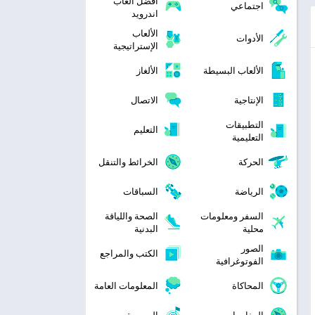
افضل العاب
اجتماعي
اندرويد
الألعاب
الأدوات
الإستراتيجية
الألعاب البسيطة
الألغاز
الإنتاجية
الاتصال
التطبيقات
التعليم
التعليمية
الحركة
الخرائط والتنقل
الرياضة
السباقات
السفر ومعلومات
الصحة واللياقة
محلية
البدنية
الصور
الكتب والمراجع
الفوتوغرافية
المحاكاة
المعلومات العامة