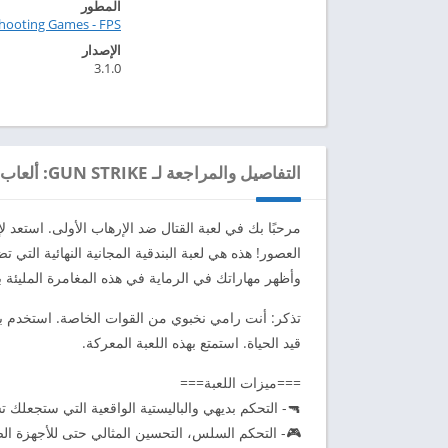
المطور
Shooting Games - FPS
الإصدار
3.1.0
التفاصيل والمراجعة لـ GUN STRIKE: ألعاب الرماية FPS
مرحبًا بك في لعبة القتال ضد الإرهاب الأولى. استعد لإ
العصور! هذه هي لعبة البندقية المجانية النهائية التي 
وأظهر مهاراتك في الرماية في هذه المغامرة المليئة با
تذكر: أنت رامي نخبوي من القوات الخاصة. استخدم بن
قيد الحياة. استمتع بهذه اللعبة المعركة.
===ميزات اللعبة===
🔫- التحكم بديهي والباليستية الواقعية التي ستجعلك
🎮- التحكم السلس، التحسين المثالي حتى للأجهزة ال