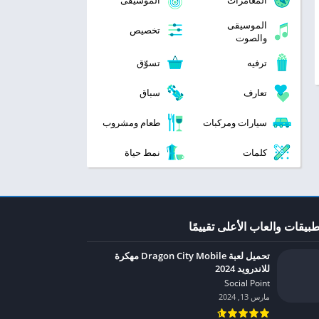
المغامرات
الموسيقى
الموسيقى
تخصيص
والصوت
ترفيه
تسوّق
تعارف
سباق
سيارات ومركبات
طعام ومشروب
كلمات
نمط حياة
طبيقات والعاب الأعلى تقييمًا
تحميل لعبة Dragon City Mobile مهكرة
للاندرويد 2024
Social Point‏
مارس 13, 2024