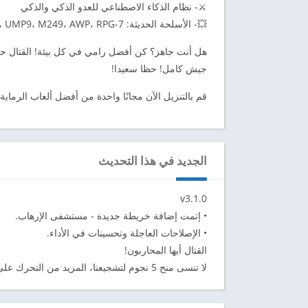
⚔️- نظام الذكاء الاصطناعي للعدو الذكي والذكي
💥- الأسلحة الحديثة: Desert Eagle، AK-47، M4A1، S12K، UMP9، M249، AWP، RPG-7، القنابل، القوس المتقاطع…
هل أنت جاهز؟ كن أفضل رامي في كل بيئة! القتال حق
جيش كامل! حظا سعيدا!
قم بالتنزيل الآن مجانًا واحدة من أفضل ألعاب الرماية FPS الممتعة. اصطدم مع المجرمين في سيناريوهات مختلفة
الجديد في هذا التحديث
v3.1.0
• إتمت إضافة خريطة جديدة - مستشفى الإرهاب.
• الإصلاحات العاجلة وتحسينات في الأداء.
القتال أيها المحاربون!
لا تنسى منح 5 نجوم لتشجيعنا، المزيد من التحرك على الطريق!