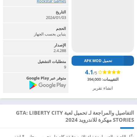
Rockstar Games‏
التاريخ
2024/01/03
الحجم
يتباين بحسب الجهاز
الإصدار
2.4.288
تحميل APK MOD
متطلبات التشغيل
9
4.1
/5
متوفر عبر Google Play
التقييمات:
394,000
انشاء تقرير
التفاصيل والمراجعة لـ تحميل لعبة GTA: LIBERTY CITY
STORIES مهكرة للاندرويد 2024
نزِّل اللعبة والعب لمدة تبلغ ثلاثين دقيقة كإصدار تجريبي مجاني.* اشترِ