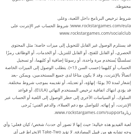
محفوظة.
شروط ترخيص البرنامج داخل اللعبة، وعلى
www.rockstargames.com/eula؛ شروط الحساب عبر الإنترنت على
www.rockstargames.com/socialclub
قد يستلزم الوصول غير القابل للتحويل إلى ميزات خاصة؛ مثل المحتوى
الحصري، أو القابل للفتح، أو القابل للتنزيل، أو الخدمات، أو الوظائف رمزًا
تسلسليًّا يُستخدم مرة واحدة، أو رسومًا إضافية أو كليهما، أو تسجيل
الحساب أو كليهما (حسب السن 13+). يتطلب الوصول إلى الميزات الخاصة
اتصالًا بالإنترنت، وقد لا يكون متاحًا لدى جميع المستخدمين، ويمكن -بعد
إشعار لمدة 30 يومًا- إنهاؤه، أو تعديله، أو تقديمه بموجب شروط مختلفة.
قد يؤدي انتهاك اتفاقية ترخيص المستخدم النهائي (EULA)، أو قواعد
السلوك، أو السياسات الأخرى إلى حظر الوصول إلى اللعبة أو الحساب عبر
الإنترنت، أو إنهائه. للتواصل مع دعم العملاء، والدعم الفني؛ يُرجى
زيارةwww.rockstargames.com/support.
لعبة الفيديو هذه خيالية؛ حيث إنها لا تصور أي حدث/ شخص/ كيان فعلي؛ وأي
وجه تشابه هو من قبيل المصادفة. لا تؤيد Take-Two الانخراط في أي