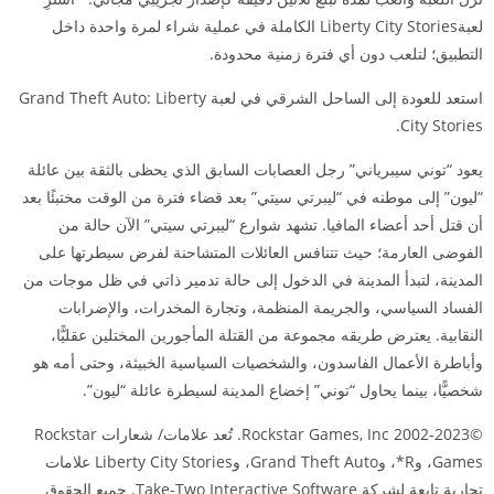
لعبةLiberty City Stories الكاملة في عملية شراء لمرة واحدة داخل
التطبيق؛ لتلعب دون أي فترة زمنية محدودة.
استعد للعودة إلى الساحل الشرقي في لعبة Grand Theft Auto: Liberty
City Stories.
يعود “توني سيبرياني” رجل العصابات السابق الذي يحظى بالثقة بين عائلة
“ليون” إلى موطنه في “ليبرتي سيتي” بعد قضاء فترة من الوقت مختبئًا بعد
أن قتل أحد أعضاء المافيا. تشهد شوارع “ليبرتي سيتي” الآن حالة من
الفوضى العارمة؛ حيث تتنافس العائلات المتشاحنة لفرض سيطرتها على
المدينة، لتبدأ المدينة في الدخول إلى حالة تدمير ذاتي في ظل موجات من
الفساد السياسي، والجريمة المنظمة، وتجارة المخدرات، والإضرابات
النقابية. يعترض طريقه مجموعة من القتلة المأجورين المختلين عقليًّا،
وأباطرة الأعمال الفاسدون، والشخصيات السياسية الخبيثة، وحتى أمه هو
شخصيًّا، بينما يحاول “توني” إخضاع المدينة لسيطرة عائلة “ليون”.
©2002-2023 Rockstar Games, Inc. تُعد علامات/ شعارات Rockstar
Games، وR*، وGrand Theft Auto، وLiberty City Stories علامات
تجارية تابعة لشركة Take-Two Interactive Software. جميع الحقوق