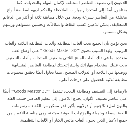
اللاعبون إلى تصنيف العناصر المختلفة لإكمال المهام والتحديات، كما
يحتاجون أيضًا إلى استخدام مهارات الملاحظة والحكم لديهم لمطابقة أنواع
مختلفة من العناصر بسرعة ودقة. من خلال مطابقة ثلاثة أو أكثر من الدعائم
المتطابقة، يمكن للاعبين كسب النقاط والمكافآت وتحسين مستواهم ورتبتهم
بشكل مستمر.
نحن نؤمن بأن الجميع يحب ألعاب المطابقة وألعاب المطابقة الثلاثية وألعاب
الترتيب، ولهذا السبب تحتوي “”Goods Master 3D”” على أوضاع لعب
متعددة بما في ذلك ألعاب المنتج الثلاثي وتصنيف المنتجات وألعاب التصنيف.
يجب عليك استخدام مهاراتك واستراتيجيتك لمطابقة العناصر المتشابهة
ووضعها في الثلاجة أو الدولاب الصحيح، بينما تحاول أيضًا تحقيق مجموعات
مطابقة ثلاثية للحصول على درجات أعلى.
بالإضافة إلى التصنيف ومطابقة اللعب، تشتمل “”Goods Master 3D”” أيضًا
على عناصر تصنيف الألوان. يحتاج اللاعبون إلى تنظيم العناصر حسب الفئة
واللون لملء ثلاجتهم أو دولابهم بأكبر قدر ممكن من الكفاءة. رسومات
اللعبة بسيطة وجميلة والمؤثرات الصوتية ممتعة، وهي مناسبة للاعبين من
جميع الأعمار الذين يحبون ألعاب ماتش الكبار أو الألعاب التنظيمية.