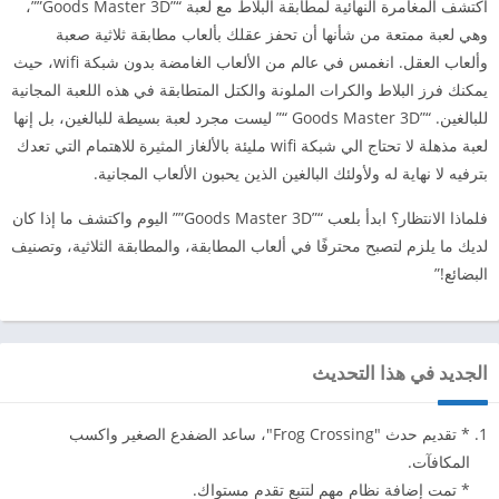
اكتشف المغامرة النهائية لمطابقة البلاط مع لعبة “”Goods Master 3D””،
وهي لعبة ممتعة من شأنها أن تحفز عقلك بألعاب مطابقة ثلاثية صعبة
وألعاب العقل. انغمس في عالم من الألعاب الغامضة بدون شبكة wifi، حيث
يمكنك فرز البلاط والكرات الملونة والكتل المتطابقة في هذه اللعبة المجانية
للبالغين. “”Goods Master 3D “” ليست مجرد لعبة بسيطة للبالغين، بل إنها
لعبة مذهلة لا تحتاج الي شبكة wifi مليئة بالألغاز المثيرة للاهتمام التي تعدك
بترفيه لا نهاية له ولأولئك البالغين الذين يحبون الألعاب المجانية.
فلماذا الانتظار؟ ابدأ بلعب “”Goods Master 3D”” اليوم واكتشف ما إذا كان
لديك ما يلزم لتصبح محترفًا في ألعاب المطابقة، والمطابقة الثلاثية، وتصنيف
البضائع!”
الجديد في هذا التحديث
* تقديم حدث "Frog Crossing"، ساعد الضفدع الصغير واكسب
المكافآت.
* تمت إضافة نظام مهم لتتبع تقدم مستواك.