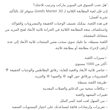
“هل تحب التسوق في السوبر ماركت وترتيب ثلاجتك؟
إذن فإن لعبة المطابقة الثلاثية لـ Goods Master 3D ستوفر لك بالتأكيد
تجربة أفضل!
في هذه اللعبة، يمكنك تصنيف الوجبات الخفيفة والمشروبات والفواكه
واستكشاف متعة المطابقة الثلاثية في الخزانة ثلاثية الأبعاد لفتح المزيد من
منتجاتك المفضلة.
اللعبة بسيطة، ما عليك سوى سحب نفس المنتجات ثلاثية الأبعاد إلى عدة
أرفف لإجراء مطابقة أو مطابقة ثلاثية.
✨مميزات اللعبة
-أكثر من 1000 مستوي
– عناصر ثلاثية الأبعاد واقعية للغاية: رقائق البطاطس والوجبات الخفيفة 🍭
المشروبات ورقائق جوز الهند 🍪 والصودا 🍪 والمزيد.
-طريقة اللعبة بسيطة
– مكافآت سخية من الدعائم والعملات المعدنية
تغييرات المشهد واقعية
– من السهل لعب لعبة كسر الملل
– تعزيزات وارشادات فائقة لمساعدتك على اجتياز المستويات الصعبة