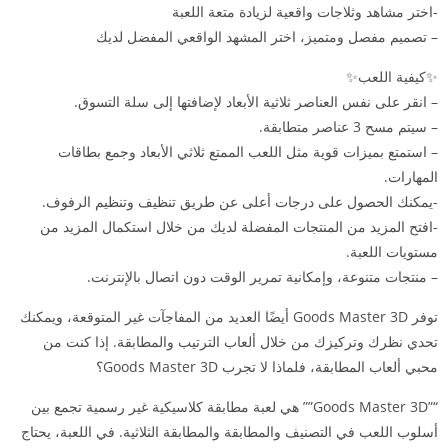
-اختر مشاهد وثلاجات واقعية لزيادة متعة اللعبة
– تصميم مفصل ومتميز، اختر المشهد الواقعي المفضل لديك
✨كيفية اللعب✨
– انقر على نفس العناصر ثلاثية الأبعاد لإضافتها إلى سلة التسوق.
– سيتم مسح 3 عناصر متطابقة.
– استمتع بميزات قوية مثل اللعب الممتع ثلاثي الأبعاد وجمع بطاقات
المهارات.
-يمكنك الحصول على درجات أعلى عن طريق تنظيف وتنظيم الرفوف.
-افتح المزيد من المنتجات المفضلة لديك من خلال استكمال المزيد من
مستويات اللعبة.
– منتجات متنوعة، وإمكانية تمرير الوقت دون اتصال بالإنترنت.
توفر Goods Master 3D أيضًا العديد من المفاجآت غير المتوقعة، ويمكنك
تحدي نظرك وتركيزك من خلال ألعاب الترتيب والمطابقة. إذا كنت من
محبي ألعاب المطابقة، فلماذا لا تجرب Goods Master 3D؟
“”Goods Master 3D”” هي لعبة مطابقة كلاسيكية غير رسمية تجمع بين
أسلوب اللعب في التصنيف والمطابقة والمطابقة الثلاثية. في اللعبة، يحتاج