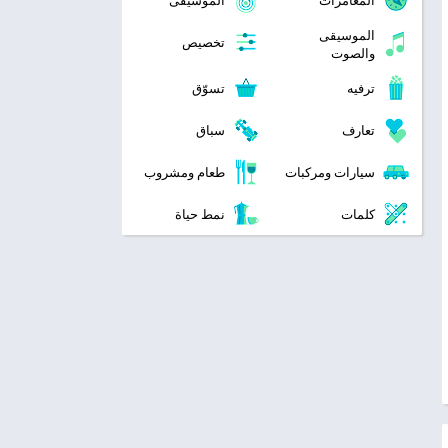
المغامرات
الموسيقى
الموسيقى
تخصيص
والصوت
ترفيه
تسوّق
تعارف
سباق
سيارات ومركبات
طعام ومشروب
كلمات
نمط حياة