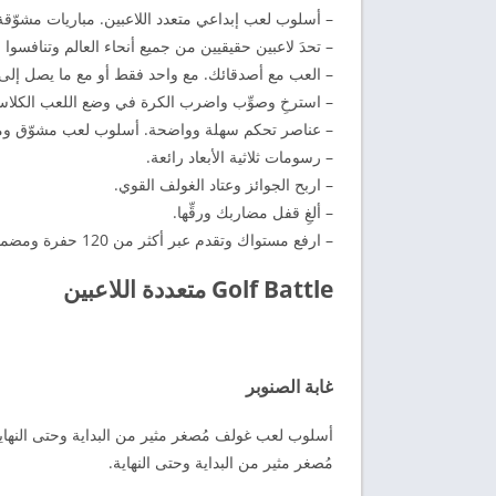
– أسلوب لعب إبداعي متعدد اللاعبين. مباريات مشوّقة مع ما 
– تحدَ لاعبين حقيقيين من جميع أنحاء العالم وتنافسو
– العب مع أصدقائك. مع واحد فقط أو مع ما يصل إلى 6 لاعبين معًا
– استرخِ وصوِّب واضرب الكرة في وضع اللعب الكلاس
– عناصر تحكم سهلة وواضحة. أسلوب لعب مشوّق وممتع
– رسومات ثلاثية الأبعاد رائعة.
– اربح الجوائز وعتاد الغولف القوي.
– ألغِ قفل مضاربك ورقِّها.
– ارفع مستواك وتقدم عبر أكثر من 120 حفرة ومضمار غولف مُصغر ومستوى.
Golf Battle متعددة اللاعبين
غابة الصنوبر
أسلوب لعب غولف مُصغر مثير من البداية وحتى النهاي
مُصغر مثير من البداية وحتى النهاية.