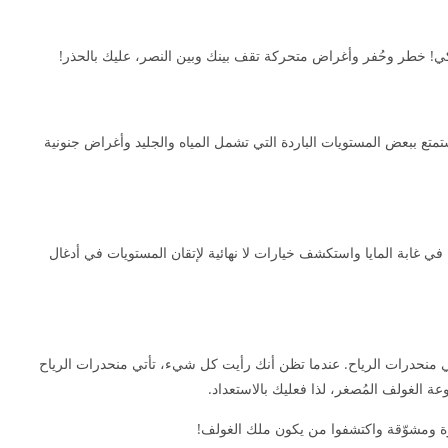
! خطر وحُفر وأغراض متحركة تقف بينك وبين النصر، عليك بالحذر!
 التاج الثلجي واستمتع ببعض المستويات الباردة التي تشمل المياه والجليد وأغراض جنونية
في غابة المايا واستكشف خيارات لا نهائية لإتقان المستويات في أدغال
ي منحدرات الرياح. عندما تظن أنك رأيت كل شيء، تأتي منحدرات الرياح
ة الغولف المُصغر، لذا فعليك بالاستعداد.
رة ومشوّقة واكتشفوا من يكون ملك الغولف!