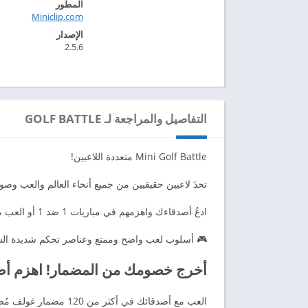
المطور
Miniclip.com‏
الإصدار
2.5.6
التفاصيل والمراجعة لـ GOLF BATTLE
Mini Golf Battle متعددة اللاعبين!
تحدَ لاعبين حقيقيين من جميع أنحاء العالم والعب وصولً
ادعُ أصدقاءك واهزمهم في مباريات 1 ضد 1 أو العب مع ما يصل إلى 6 أصدقاء Facebook في نفس الوقت.
🎮 أسلوب لعب واضح وممتع وعناصر تحكم شديدة الس
أخرج خصومك من المضمار! اهزم أصدقاءك في tle
العب مع أصدقائك في أكثر من 120 مضمار غولف مُصغر في لعبة غولف لاعب ضد لاعب متعددة اللاعبين الممتعة للغاية.