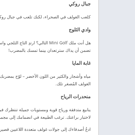
جبال روكي
كلعب الغولف في الصحراء، لكنك تلعب في جبال روكي
وادي الثلوج
هل أنت ملك Mini Golf التالي؟ ارتدِ
تضمن أن يداك سترتعدان بينما تمسك بالمضرب!
غابة المايا
مياه وأشجار والكثير من اللون الأخضر – لوّح بمضربك 
الغولف المُصغر تلك.
منحدرات الرياح
ينابيع متدفقة ورياح قوية ومستويات جميلة تنتظرك ف
لاختبار براعتك. ترغب الطبيعة في انضمامك إلى مجموع
ادعُ أصدقاءك إلى جولات غولف متعددة اللاعبين قصي