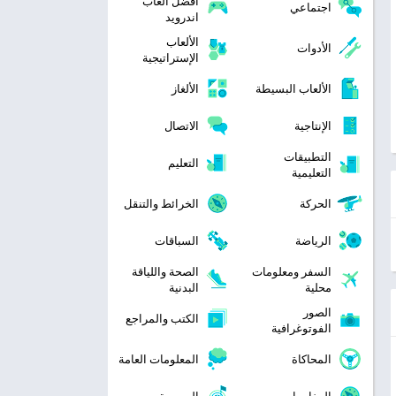
افضل العاب
اجتماعي
اندرويد
الألعاب
الأدوات
الإستراتيجية
الألعاب البسيطة
الألغاز
الإنتاجية
الاتصال
التطبيقات
التعليم
التعليمية
الحركة
الخرائط والتنقل
الرياضة
السباقات
السفر ومعلومات
الصحة واللياقة
محلية
البدنية
الصور
الكتب والمراجع
الفوتوغرافية
المحاكاة
المعلومات العامة