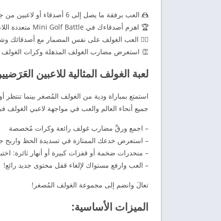
🤼 العب برفقة ما يصل إلى 6 أصدقاء أو لاعبين من جميع أنحاء العالم!
🏆 اهزم أصدقاءك في Mini Golf Battle متعددة اللاعبين وتفوّق على الجميع!
🏌️‍♀️ العب الغولف على نفس المضمار مع أصدقائك وش
👏 استعرض مضارب الغولف المذهلة وكرات الغولف ا
لعبة الغولف المثالية للاعبين العَرَضيي
استمتع بمباراة ودية من الغولف المُصغر بينما تنتظر 
جميع أنحاء العالم والعب في مواجهة لاعبي الغولف في 
– اجمع ورقِّ مضارب غولف رائعة وكرات مُخصصة
– استعرض خدعك الممتازة في تسديدة الحظ واربح ج
– منحدرات ضخمة أو قفزات كبيرة أو أنهار ثائرة: اختبر
– العب وارفع مستواك لإلغاء قفل محتوى جديد رائع!
تعالَ وانضم إلى مجموعة الغولف المُصغر!
الميزات الأساسية: