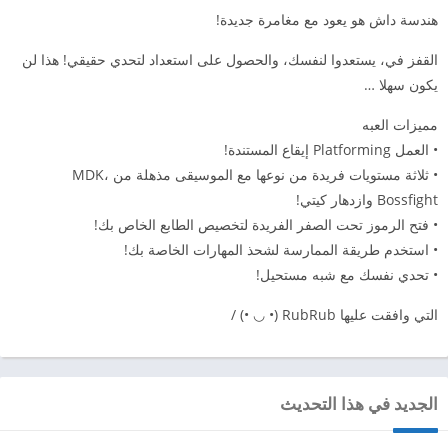
هندسة داش هو يعود مع مغامرة جديدة!
القفز في، يستعدوا لنفسك، والحصول على استعداد لتحدي حقيقي! هذا لن
يكون سهلا …
مميزات العبه
• العمل Platforming إيقاع المستندة!
• ثلاثة مستويات فريدة من نوعها مع الموسيقى مذهلة من MDK،
Bossfight وازدهار كيتي!
• فتح الرموز تحت الصفر الفريدة لتخصيص الطابع الخاص بك!
• استخدم طريقة الممارسة لشحذ المهارات الخاصة بك!
• تحدي نفسك مع شبه مستحيل!
التي وافقت عليها RubRub (• ◡ •) /
الجديد في هذا التحديث