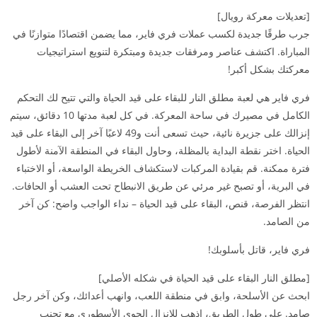
[تعديلات معركة رويال]
جرب طرقًا جديدة لكسب عملات فري فاير، مما يضمن اقتصادًا متوازنًا في
المباراة. اكتشف عناصر ومرفقات جديدة ومبتكرة لتنويع استراتيجيات
معركتك بشكل أكبر!
فري فاير هي لعبة مطلق النار للبقاء على قيد الحياة والتي تتيح لك التحكم
الكامل في مصيرك في ساحة المعركة. في كل لعبة مدتها 10 دقائق، سيتم
إنزالك على جزيرة نائية، حيث تسعى أنت و49 لاعبًا آخر إلى البقاء على قيد
الحياة. اختر نقطة البداية بالمظلة، وحاول البقاء في المنطقة الآمنة لأطول
فترة ممكنة. قم بقيادة المركبات لاستكشاف الخريطة الواسعة، أو الاختباء
في البرية، أو تصبح غير مرئي عن طريق الانبطاح تحت العشب أو الحافات.
انتظر الفرصة، قنص، البقاء على قيد الحياة – نداء الواجب واضح: كن آخر
من الصامد.
فري فاير، قاتل بأسلوبك!
[مطلق النار البقاء على قيد الحياة في شكله الأصلي]
ابحث عن الأسلحة، وابق في منطقة اللعب، وانهب أعدائك، وكن آخر رجل
صامد. على طول الطريق، اذهب للإنزال الجوي الأسطوري مع تجنب