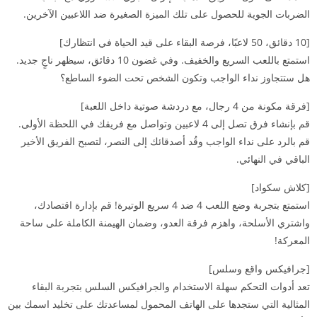
الضربات الجوية للحصول على تلك الميزة الصغيرة ضد اللاعبين الآخرين.
[10 دقائق، 50 لاعبًا، فرصة البقاء على قيد الحياة في انتظارك]
استمتع باللعب السريع والخفيف. وفي غضون 10 دقائق، سيظهر ناجٍ جديد.
هل ستتجاوز نداء الواجب وتكون الشخص تحت الضوء الساطع؟
[فرقة مكونة من 4 رجال، مع دردشة صوتية داخل اللعبة]
قم بإنشاء فرق تصل إلى 4 لاعبين وتواصل مع فريقك في اللحظة الأولى.
قم بالرد على نداء الواجب وقُد أصدقائك إلى النصر، لتصبح الفريق الأخير
الباقي في النهائي.
[كلاش سكواد]
استمتع بتجربة وضع اللعب 4 ضد 4 سريع الوتيرة! قم بإدارة اقتصادك،
واشتري الأسلحة، واهزم فرقة العدو، وضمان الهيمنة الكاملة على ساحة
المعركة!
[جرافيكس واقع وسلس]
تعد أدوات التحكم سهلة الاستخدام والجرافيكس السلس بتجربة البقاء
المثالية التي ستجدها على الهاتف المحمول لمساعدتك على تخليد اسمك بين