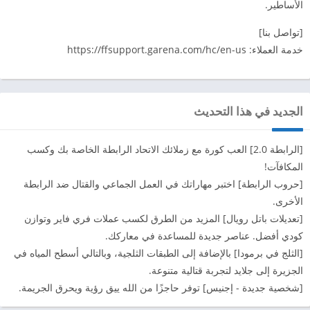
الأساطير.
[تواصل بنا]
خدمة العملاء: https://ffsupport.garena.com/hc/en-us
الجديد في هذا التحديث
[الرابطة 2.0] العب كورة مع زملائك الاتحاد الرابطة الخاصة بك وكسب
المكافآت!
[حروب الرابطة] اختبر مهاراتك في العمل الجماعي والقتال ضد الرابطة
الأخرى.
[تعديلات باتل رويال] المزيد من الطرق لكسب عملات فري فاير وتوازن
كودي أفضل. عناصر جديدة للمساعدة في معاركك.
[الثلج في برمودا] بالإضافة إلى الطبقات الثلجية، وبالتالي أسطح المياه في
الجزيرة إلى جلايد لتجربة قتالية متنوعة.
[شخصية جديدة - إجنيس] توفر حاجزًا من الله ييق رؤية ويحرق الجريمة.