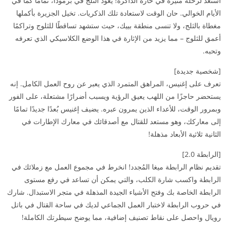
استعد لرحلة مثيرة في حارة الذاكرة! يعود الثلج في برمودا، تمامًا كما في
الأيام الخوالي. حان الوقت لاستعادة تلك الذكريات. تخيل الجزيرة بأكملها
مغطاة بالثلج، ولا تنسى منطقة بييك، حيث ستشهد تساقطًا للثلوج وتراكمًا
أعمق للثلوج – مما يزيد من الإثارة في هذا الوضع الكلاسيكي الذي تعرفه
وتحبه.
[شخصية جديدة]
تعرف على إغنيس، المراهق المتمرد الذي يعبر عن روح العمل الكامل. إنه
يستحضر حاجزًا من اللهب يعيق الرؤية ويسبب أضرارًا مشتعلة، على الفور
وبمرور الوقت، للأعداء الذين يمرون عبره. يضيف إغنيس بُعدًا جديدًا تمامًا
إلى معاركك، وهو مستعد للقتال مع أصدقائك في معارك الإطارات في
الثانية ثلاثية الأبعاد مذهلة!
[الرابطة 2.0]
تقديم نظام الرابطة ميغا المُجدد! انخرط في مجموع العمل مع زملائك في
الرابطة واكسب شارة الكلب، والتي يمكن أن تساعد في رفع مستوى
الرابطة الخاصة بك وفتح الأشياء الجيدة المذهلة في متجر الاستبدال. شارك
في حروب الرابطة لاختبار العمل الجماعي لديك في ساحة القتال في باتل
رويال واحصل على نقاط تصنيف إضافية، مما يوضح سيطرتك الكاملة!