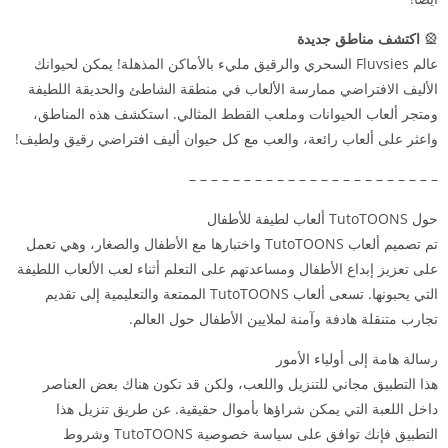
🎡
اكتشف مناطق جديدة
عالم Fluvsies السحري والرقيق مليء بالأماكن المذهلة! يمكن لحيوانك
الأليف الافتراضي ممارسة الألعاب في منطقة الشاطئ والحديقة اللطيفة
ومتجر ألعاب الحيوانات وملعب القطط المثالي. استكشف هذه المناطق،
واعثر على ألعاب رائعة، والعب مع كل حيوان أليف افتراضي رقيق ولطيف!
– – – – – – – – – – – – – – – – – – – – – – –
حول TutoTOONS ألعاب لطيفة للأطفال
تم تصميم ألعاب TutoTOONS واختبارها مع الأطفال والصغار، وهي تعمل
على تعزيز إبداع الأطفال ومساعدتهم على التعلم أثناء لعب الألعاب اللطيفة
التي يحبونها. تسعى ألعاب TutoTOONS الممتعة والتعليمية إلى تقديم
تجارب متنقلة هادفة وآمنة لملايين الأطفال حول العالم.
رسالة هامة إلى أولياء الأمور
هذا التطبيق مجاني للتنزيل واللعب، ولكن قد تكون هناك بعض العناصر
داخل اللعبة التي يمكن شراؤها بأموال حقيقية. عن طريق تنزيل هذا
التطبيق فإنك توافق على سياسة خصوصية TutoTOONS وشروط