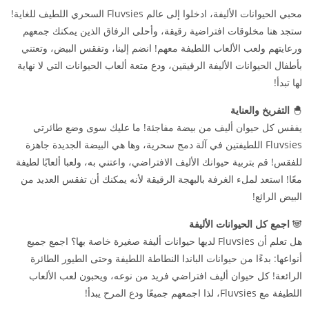
محبي الحيوانات الأليفة، ادخلوا إلى عالم Fluvsies السحري اللطيف للغاية!
ستجد هنا مخلوقات افتراضية رقيقة، وأحلى الرفاق الذين يمكنك جمعهم
ورعايتهم ولعب الألعاب اللطيفة معهم! انضم إلينا، وتفقس البيض، وتعتني
بأطفال الحيوانات الأليفة الرقيقين، ودع متعة ألعاب الحيوانات التي لا نهاية
لها تبدأ!
🐣
التفريخ والعناية
يفقس كل حيوان أليف من بيضة مفاجئة! ما عليك سوى وضع طائرتي
Fluvsies اللطيفتين في آلة دمج سحرية، وها هي البيضة الجديدة جاهزة
للفقس! قم بتربية حيوانك الأليف الافتراضي، واعتني به، ولعبا ألعابًا لطيفة
معًا! استعد لملء الغرفة بالبهجة الرقيقة لأنه يمكنك أن تفقس العديد من
البيض الرائع!
🐼
اجمع كل الحيوانات الأليفة
هل تعلم أن Fluvsies لديها حيوانات أليفة صغيرة خاصة بها؟ اجمع جميع
أنواعها: بدءًا من حيوانات الباندا النطاطة اللطيفة وحتى الطيور الطائرة
الرائعة! كل حيوان أليف افتراضي فريد من نوعه، ويحبون لعب الألعاب
اللطيفة مع Fluvsies، لذا اجمعهم جميعًا ودع المرح يبدأ!