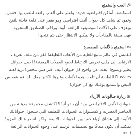
🎉
العب واستمتع
استكشف أماكن افتراضية جديدة واعثر على ألعاب رائعة لتلعب بها! فقس،
ونمو، ثم شاهد كل حيوان أليف افتراضي وهو يقفز على قلعة قابلة للنفخ
ويعزف على الآلات الموسيقية الرائعة! أوه، وراقب الصناديق السحرية –
فهي مليئة بالمفاجآت ولا يمكنها الانتظار حتى يتم فتحها!
🍬
استمتع بالألعاب المصغرة
انغمس في عالم ممتع للغاية من الألعاب اللطيفة! قفز من ملف تعريف
الارتباط إلى ملف تعريف الارتباط لجمع العملات المعدنية! اجعل حيوانك
يطير ويسبح! ابحث عن وافتح كل حيوان أليف افتراضي مخفي! تريد لعبة
Fluvsies اللطيفة أن تلعب هذه الألعاب وغيرها الكثير معك، لذا قم بتفقيس
البيض واستمتع بوقتك مع كل حيوان!
🎀
زيارة صالونات الأزياء
حيوانك الأليف الافتراضي يريد أن يبدو أنيقًا! اكتشف مجموعة مذهلة من
العناصر العصرية وإكسسوارات الحيوانات اللطيفة التي ستحول حيواناتك
الأليفة إلى عشاق أزياء حقيقيين للحيوانات الأليفة. ولكن انتظر هناك المزيد!
يمكنك أن تكون مبدعًا مع تصميمات الرسم على وجوه الحيوانات الرائعة
أيضًا!