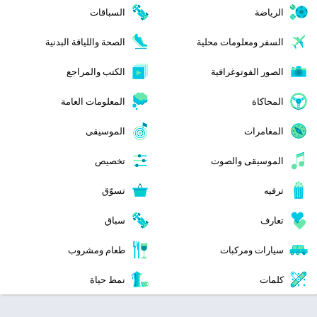
الرياضة
السباقات
السفر ومعلومات محلية
الصحة واللياقة البدنية
الصور الفوتوغرافية
الكتب والمراجع
المحاكاة
المعلومات العامة
المغامرات
الموسيقى
الموسيقى والصوت
تخصيص
ترفيه
تسوّق
تعارف
سباق
سيارات ومركبات
طعام ومشروب
كلمات
نمط حياة