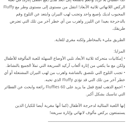
الركض اللانهائي ثلاثية الأبعاد! انتقل من مستوى إلى مستوى وطر مع Fluffy
المحبوب لديك بإصبع واحد وتجنب لهب النيران وابتعد عن الثلوج وقم
بالدحرجة بعيدا عن الليزر واهرب من أي خطر آخر من تلك التي تعترض
طريقك.
الطريق مليء بالمخاطر ولكنه مغري للغاية.
المزايا:
• إمكانيات متحركة ثلاثية الأبعاد تلبي الأوضاع السهلة للعبة المألوفة للأطفال
ولكن مع ما يكفي من إثارة ألعاب آركيد السريعة التي تملأ الجميع بالنشاط.
• تجنب الثلوج التي تلتصق بالشاشة واهرب من لهب النيران المشتعلة أو أي
خطر آخر من تلك التي قد تؤذي Fluffy الذي تحبه.
• اجمع الذهب لفتح قفل ما يزيد على 60 Fluffies رائعة وابحث عن الفطائر
التي تناسبك بشكل أكبر.
إنها اللعبة المثالية لدحرجة الأطفال (كما أنها مغرية أيضا للكبار) الذين
يستمتعون بركض مألوف لانهائي وإثارة سريعة!
_____________________________________________