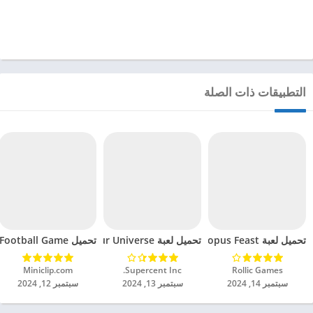
التطبيقات ذات الصلة
تحميل لعبة Octopus Feast مهكرة للاندرويد 2024
تحميل لعبة Dinosaur Universe مهكرة للاندرويد 2024
تحميل Soccer Hero PvP Football Game مهكرة للاندرويد 2024
Rollic Games‏
Supercent Inc.‏
Miniclip.com‏
سبتمبر 14, 2024
سبتمبر 13, 2024
سبتمبر 12, 2024