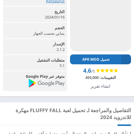
Kilosaurus‏
التاريخ
2024/01/16
الحجم
يتباين بحسب الجهاز
الإصدار
2.1.2
تحميل APK MOD
متطلبات التشغيل
5.1
4.6
/5
متوفر عبر Google Play
التقييمات:
493,000
انشاء تقرير
التفاصيل والمراجعة لـ تحميل لعبة FLUFFY FALL مهكرة
للاندرويد 2024
ابدأ السباق بلا تردد وانعم بالمتعة إلى أبعد مدى (مع أقصى إثارة) في لعبة