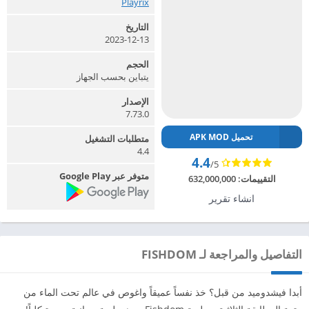
Playrix‏
التاريخ
2023-12-13
الحجم
يتباين بحسب الجهاز
الإصدار
7.73.0
تحميل APK MOD
متطلبات التشغيل
4.4
4.4
/5
متوفر عبر Google Play
التقييمات:
632,000,000
انشاء تقرير
التفاصيل والمراجعة لـ FISHDOM
أبدا فيشدوميد من قبل؟ خذ نفساً عميقاً واغوص في عالم تحت الماء من