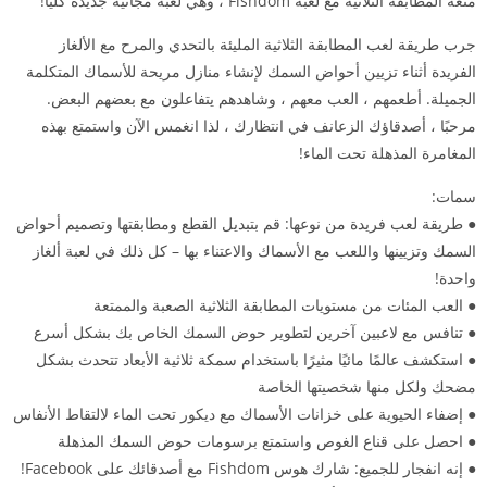
متعة المطابقة الثلاثية مع لعبة Fishdom ، وهي لعبة مجانية جديدة كلياً!
جرب طريقة لعب المطابقة الثلاثية المليئة بالتحدي والمرح مع الألغاز
الفريدة أثناء تزيين أحواض السمك لإنشاء منازل مريحة للأسماك المتكلمة
الجميلة. أطعمهم ، العب معهم ، وشاهدهم يتفاعلون مع بعضهم البعض.
مرحبًا ، أصدقاؤك الزعانف في انتظارك ، لذا انغمس الآن واستمتع بهذه
المغامرة المذهلة تحت الماء!
سمات:
● طريقة لعب فريدة من نوعها: قم بتبديل القطع ومطابقتها وتصميم أحواض
السمك وتزيينها واللعب مع الأسماك والاعتناء بها – كل ذلك في لعبة ألغاز
واحدة!
● العب المئات من مستويات المطابقة الثلاثية الصعبة والممتعة
● تنافس مع لاعبين آخرين لتطوير حوض السمك الخاص بك بشكل أسرع
● استكشف عالمًا مائيًا مثيرًا باستخدام سمكة ثلاثية الأبعاد تتحدث بشكل
مضحك ولكل منها شخصيتها الخاصة
● إضفاء الحيوية على خزانات الأسماك مع ديكور تحت الماء لالتقاط الأنفاس
● احصل على قناع الغوص واستمتع برسومات حوض السمك المذهلة
● إنه انفجار للجميع: شارك هوس Fishdom مع أصدقائك على Facebook!