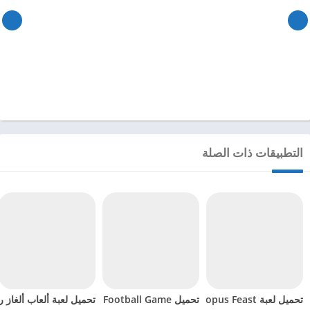
التطبيقات ذات الصلة
تحميل لعبة Octopus Feast مهكرة للاندرويد 2024
تحميل Soccer Hero PvP Football Game مهكرة للاندرويد 2024
تحميل لعبة ألعاب ألغاز ري