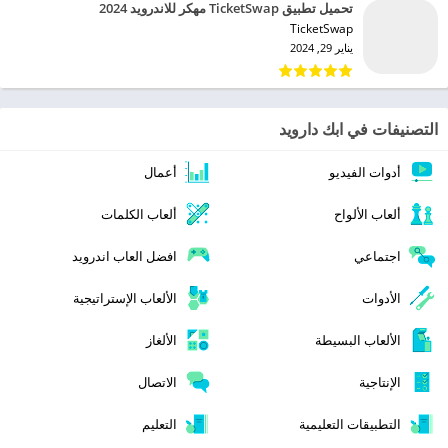
تحميل تطبيق TicketSwap مهكر للاندرويد 2024
TicketSwap‏
يناير 29, 2024
التصنيفات في ابك دارويد
أدوات الفيديو
أعمال
ألعاب الألواح
ألعاب الكلمات
اجتماعي
افضل العاب اندرويد
الأدوات
الألعاب الإستراتيجية
الألعاب البسيطة
الألغاز
الإنتاجية
الاتصال
التطبيقات التعليمية
التعليم