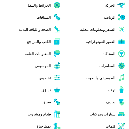
الحركة
الخرائط والتنقل
الرياضة
السباقات
السفر ومعلومات محلية
الصحة واللياقة البدنية
الصور الفوتوغرافية
الكتب والمراجع
المحاكاة
المعلومات العامة
المغامرات
الموسيقى
الموسيقى والصوت
تخصيص
ترفيه
تسوّق
تعارف
سباق
سيارات ومركبات
طعام ومشروب
كلمات
نمط حياة