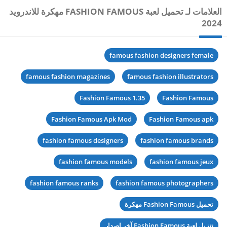
العلامات لـ تحميل لعبة FASHION FAMOUS مهكرة للاندرويد
2024
famous fashion designers female
famous fashion magazines
famous fashion illustrators
Fashion Famous 1.35
Fashion Famous
Fashion Famous Apk Mod
Fashion Famous apk
fashion famous designers
fashion famous brands
fashion famous models
fashion famous jeux
fashion famous ranks
fashion famous photographers
تحميل Fashion Famous مهكرة
تنزيل لعبة Fashion Famous آخر اصدار