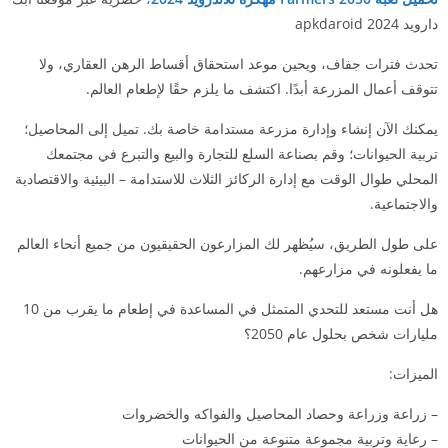
دارويد 2024 apkdaroid
تحدث فترات جفاف، ويحين موعد استحقاق أقساط الرهن العقاري، ولا
تتوقف أعمال المزرعة أبدًا. اكتشف ما يلزم حقًا لإطعام العالم.
يمكنك الآن إنشاء وإدارة مزرعة مستدامة خاصة بك. تميل إلى المحاصيل؛
تربية الحيوانات؛ وقم بصناعة السلع للتجارة والبيع والتبرع في مجتمعك
المحلي طوال الوقت مع إدارة الركائز الثلاث للاستدامة – البيئية والاقتصادية
والاجتماعية.
على طول الطريق، سيُظهر لك المزارعون الحقيقيون من جميع أنحاء العالم
ما يفعلونه في مزارعهم.
هل أنت مستعد للتحدي المتمثل في المساعدة في إطعام ما يقرب من 10
مليارات شخص بحلول عام 2050؟
الميزات:
– زراعة وزراعة وحصاد المحاصيل والفواكه والخضروات
– رعاية وتربية مجموعة متنوعة من الحيوانات