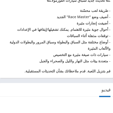
🏎️ تحديث جديد لسباق سيارات الفورمولا🏎️
- طريقة لعب محسّنة
- أضيف وضع "Race Master" الجديد
- أضيفت إنجازات مثيرة
- أحوال جوية مثيرة للاهتمام. يمكنك تشغيلها/إيقافها في الإعدادات
- توقفات مذهلة أثناء السباقات
- أوضاع مختلفة مثل السباق والبطولة وسباق المرور والبطولات الدولية
والألعاب المثيرة
- سيارات ذات صيغة مثيرة مع التخصيص
- متعددة بيئات مثل النهار والليل والصحراء والجبل
قم بتنزيل اللعبة. قدم ملاحظاتك بشأن التحديثات المستقبلية.
فيديو