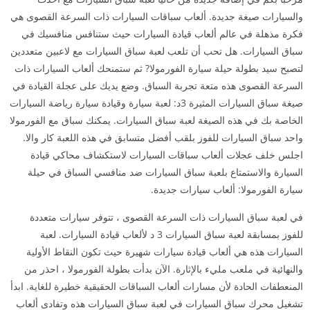
والسيارات صيغة جديدة. ألعاب سباقات السيارات ذات السرعة القصوى هي
فكرة مذهلة في عالم ألعاب قيادة السيارات حيث ستنافس منافسيك في
سباق السيارات. هل تحب أن تلعب لعبة سباق السيارات مع لاعبين متعددين
لتصبح سيد بطولة حيلة سيارة الفورمولا? ثم ستمنحك ألعاب السيارات ذات
السرعة القصوى هذه متعة تجربة السباق. وضع يديك على عجلة القيادة في
صيغة سباق السيارات المثيرة 3د: لعبة سيارة وقيادة سيارة رياضة السيارات
الخاصة بك في هذه الصيغة لعبة سباق السيارات. يمكنك سباق مع الفورمولا
واحد سباق السيارات للفوز بلقب أفضل متسابق في هذه اللعبة كار والا.
اجلس خلف عجلات ألعاب سباقات السيارات لاستكشاف محاكي قيادة
السيارة والاستمتاع بلعبة سباق السيارات ضد منافسي السباق في حيلة
سيارة الفورمولا: ألعاب سيارات جديدة.
في لعبة سباق السيارات ذات السرعة القصوى ، تتوفر سيارات متعددة
للفوز بمسابقة لعبة سباق السيارات 3 د لألعاب قيادة السيارات. لعبة
السيارات هذه هي ألعاب قيادة سيارات شهيرة حيث تكون النقاط الأولية
والنهائية في ملعب مليء بالإثارة. الآن بدأت بطولة الفورمولا ، احذر من
المنعطفات الحادة لأن مسارات ألعاب السباقات الحقيقية خطيرة للغاية. ابدأ
تشغيل محرك سباق السيارات في لعبة سباق السيارات هذه وتفادى ألعاب