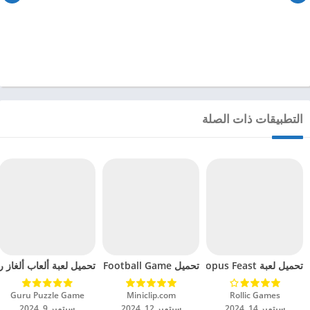
التطبيقات ذات الصلة
تحميل لعبة Octopus Feast مهكرة للاندرويد 2024
تحميل Soccer Hero PvP Football Game مهكرة للاندرويد 2024
تحميل لعبة ألعاب ألغاز ري
Rollic Games‏
Miniclip.com‏
Guru Puzzle Game‏
سبتمبر 14, 2024
سبتمبر 12, 2024
سبتمبر 9, 2024