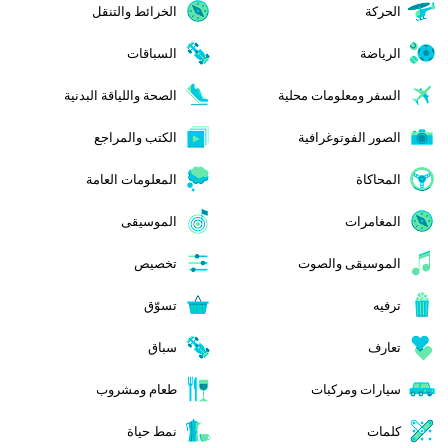
الحركة
الخرائط والتنقل
الرياضة
السباقات
السفر ومعلومات محلية
الصحة واللياقة البدنية
الصور الفوتوغرافية
الكتب والمراجع
المحاكاة
المعلومات العامة
المغامرات
الموسيقى
الموسيقى والصوت
تخصيص
ترفيه
تسوّق
تعارف
سباق
سيارات ومركبات
طعام ومشروب
كلمات
نمط حياة