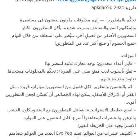
دارويد 2024 apkdaroid
تحكَّم بالمتطورين — إنهم مخلوقات ملونون يعيشون في مستعمرة
وبإمكانهم النمو والتضاعف بسرعة شديدة. يأكل المتطورون الكبار
المتطورين الأصغر من فصيلٍ آخر. سيِّطر على المنطقة من خلال التهام
جميع الخصوم أو صنع أكبر عدد من المتطورين!
الميزات:
– قاتِل أعداء متعددين: توجد معارك ثلاثية لتنتصر بها!
– تمتَّع بأسلوب لعب ممتع مبني على الفيزياء: تحكَّم بالمخلوقات مستخدمًا
تعاويذ مختلفة عليهم.
– قم بالتحسين والتطوير: لكل فصيل من المتطورين مهاراتٍ فريدة، مثل
القفز أو الانزلاق للأسفل. يمكن لهذه الخصائص أن تُحسَّن لجعل المتطورين
أقوى.
– اصنع خططك الاستراتيجية: يتفاعل المتطورون مع البيئة ويأكلون العشب
والزهور والحشرات ليتضاعفوا أسرع. قاتل للحصول على الموارد
الاستراتيجية على الخريطة للفوز!
– اكتشِف عشرات من العوالم: تضم Evo Pop العديد من العوالم بتصاميم