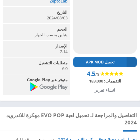
ZeptoLab‏
التاريخ
2024/08/03
الحجم
يتباين بحسب الجهاز
الإصدار
2.14
تحميل APK MOD
متطلبات التشغيل
6.0
4.5
/5
متوفر عبر Google Play
التقييمات:
183,000
انشاء تقرير
التفاصيل والمراجعة لـ تحميل لعبة EVO POP مهكرة للاندرويد
2024
تحميل لعبة Evo Pop مهكرة للاندرويد 2024
،
حصرية عبر موقعنا ابك