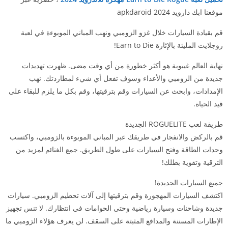
موقعنا ابك دارويد 2024 apkdaroid
قم بقيادة السيارات خلال غزو الزومبي ونهب المباني الموبوءة في لعبة
روجلايت المليئة بالإثارة Earn to Die!
نهاية العالم غيبوبة هو أكثر خطورة من أي وقت مضى. ظهرت تهديدات
جديدة من الزومبي والأعداء وسوف تفعل أي شيء لمطاردتك. نهب
الإمدادات، وابحث عن السيارات وقم بترقيتها، وقم بكل ما يلزم للبقاء على
قيد الحياة.
طريقة لعب ROGUELITE الجديدة
قم بالركض والانفجار في طريقك عبر المباني الموبوءة بالزومبي، واكتسب
وحدات الطاقة وفتح السيارات على طول الطريق. جمع الغنائم لمزيد من
الترقية وتقوية بطلك!
جميع السيارات الجديدة!
اكتشف السيارات المهجورة وقم بترقيتها إلى آلات تحطيم الزومبي. سيارات
جديدة وشاحنات وسيارة رياضية وحتى الحوامات في انتظارك. لا تنس تجهيز
الإطارات المسننة والمدافع المثبتة على السقف. لن يعرف هؤلاء الزومبي ما