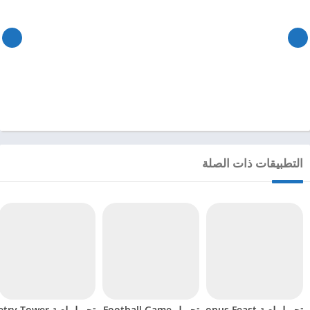
التطبيقات ذات الصلة
تحميل لعبة Octopus Feast مهكرة للاندرويد 2024
تحميل Soccer Hero PvP Football Game مهكرة للاندرويد 2024
تحميل لعبة Geometry Tower مهكرة للاندرويد 2024