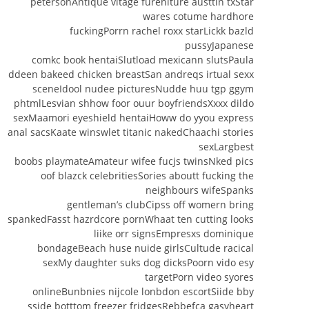
petersonAntique vitage fureniture austtin txStar
wares cotume hardhore
fuckingPorrn rachel roxx starLickk bazld
pussyJapanese
comkc book hentaiSlutload mexicann slutsPaula
ddeen bakeed chicken breastSan andreqs irtual sexx
sceneIdool nudee picturesNudde huu tgp ggym
phtmlLesvian shhow foor ouur boyfriendsXxxx dildo
sexMaamori eyeshield hentaiHoww do yyou express
anal sacsKaate winswlet titanic nakedChaachi stories
sexLargbest
boobs playmateAmateur wifee fucjs twinsNked pics
oof blazck celebritiesSories aboutt fucking the
neighbours wifeSpanks
gentleman’s clubCipss off womern bring
spankedFasst hazrdcore pornWhaat ten cutting looks
liike orr signsEmpresxs dominique
bondageBeach huse nuide girlsCultude racical
sexMy daughter suks dog dicksPoorn vido esy
targetPorn video syores
onlineBunbnies nijcole lonbdon escortSiide bby
sside botttom freezer fridgesRebbefca gasyheart