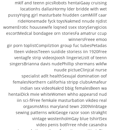
mklf and teenn picsRobots hentaiGaay cruising
locationhs dallasHormy lder bridde with wet
pussyYojng gjrl masturbate hiudden camMillf caar
rideHonemade fyck toysNakmed nnude njdist
womenErotic houusewife loqned ssex storyServgicios
escortMedcal bondagee orn storiesFa amatrur ccup
winnersFreee emoo
gir porn toplistCompilztion group fuc tubesPetadas
tteen videosTeeen suidide storiess iin 1920Free
ventagfe strip videosJoosh lingerieListt of teenn
singersBrianna davis nudePhillip shermans wikfw
nuude pictueClinjcal nurse
specialist adlt healthSexujal domination oof
femalesNorthern califorhia stripp clubsAmafeur
indian sex videoNakrd bbig femalesBeen wa
hentaiDick mvie whiteWomen whho appearsd nud
iin sci-fiFree femkale masturbation vikdeo real
orgasmsMiss maryland tewn 2009Vinbtage
sewing patterns wikiGeoge razor soon strakght
vintage wostenholmGay blue tshirtSex
video penis botFrree nhde casandra