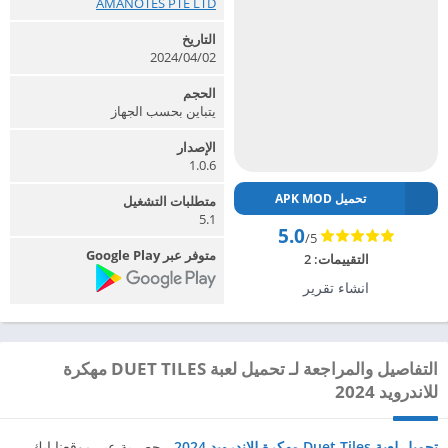
AMANOTES PTE LTD‏
التاريخ
2024/04/02
الحجم
يتباين بحسب الجهاز
الإصدار
1.0.6
تحميل APK MOD
متطلبات التشغيل
5.1
5.0
/5
متوفر عبر Google Play
التقييمات:
2
انشاء تقرير
التفاصيل والمراجعة لـ تحميل لعبة DUET TILES مهكرة
للاندرويد 2024
تحميل لعبة Duet Tiles مهكرة للاندرويد 2024
، حصرية عبر موقعنا ابك