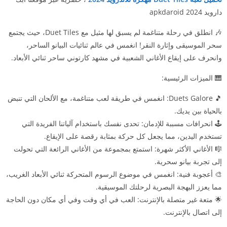
دارويد 2024 apkdaroid
🎶 انطلق في رحلة متناغمة لم يسبق لها مثيل مع Duet Tiles، حيث يجتمع
سحر الموسيقى وإثارة النقر! انغمس في عالم ثنائيات البيانو الساحر،
وانحرف على إيقاع الأغاني الشعبية في مشهد كارتوني ساحر ثنائي الأبعاد.
🎹 الميزات الرئيسية:
🎵 Duets Galore: انغمس في طريقة لعب متناغمة، مع الألحان التي تنبض
بالحياة بين يديك.
🕹️ انحرافات مسببة للإدمان: تحدى نفسك باستخدام آلياتنا الفريدة التي
تستخدم اليدين، مما يجعل كل حركة بمثابة رقصة على الإيقاع.
🎼 الأغاني الأكثر شهرة: استمتع بمجموعة من الأغاني الرائعة التي تحولت
إلى تجربة بيانو سحرية.
🎨 أعجوبة فنية: انغمس في موضوع الرسوم المتحركة ثنائي الأبعاد الغريب،
مما يعزز البهجة البصرية لرحلتك الموسيقية.
🌟 متعة غير متصلة بالإنترنت: العب في أي وقت وفي أي مكان دون الحاجة
إلى اتصال بالإنترنت.