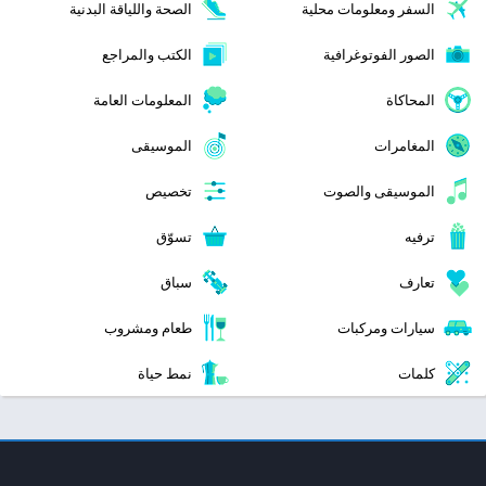
السفر ومعلومات محلية
الصحة واللياقة البدنية
الصور الفوتوغرافية
الكتب والمراجع
المحاكاة
المعلومات العامة
المغامرات
الموسيقى
الموسيقى والصوت
تخصيص
ترفيه
تسوّق
تعارف
سباق
سيارات ومركبات
طعام ومشروب
كلمات
نمط حياة