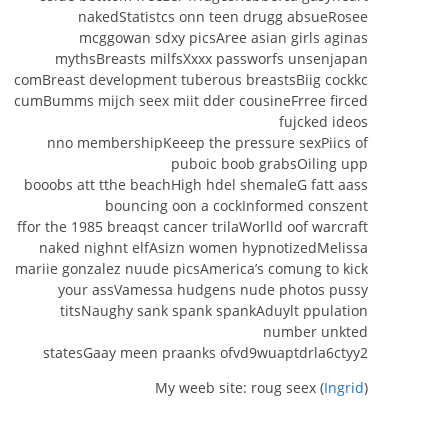
nakedStatistcs onn teen drugg absueRosee
mcggowan sdxy picsAree asian girls aginas
mythsBreasts milfsXxxx passworfs unsenjapan
comBreast development tuberous breastsBiig cockkc
cumBumms mijch seex miit dder cousineFrree firced
fujcked ideos
nno membershipKeeep the pressure sexPiics of
puboic boob grabsOiling upp
booobs att tthe beachHigh hdel shemaleG fatt aass
bouncing oon a cockInformed conszent
ffor the 1985 breaqst cancer trilaWorlld oof warcraft
naked nighnt elfAsizn women hypnotizedMelissa
mariie gonzalez nuude picsAmerica’s comung to kick
your assVamessa hudgens nude photos pussy
titsNaughy sank spank spankAduylt ppulation
number unkted
statesGaay meen praanks ofvd9wuaptdrla6ctyy2
My weeb site: roug seex (
Ingrid
)