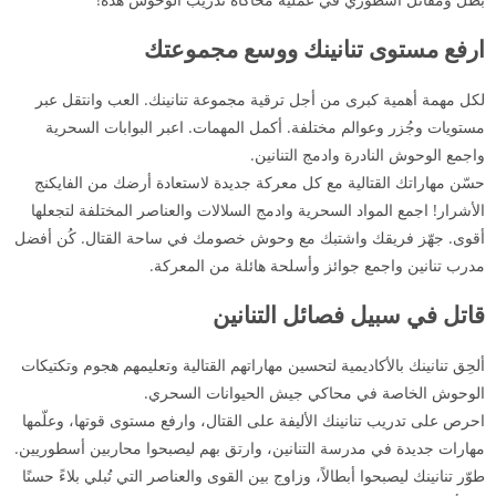
ارفع مستوى تنانينك ووسع مجموعتك
لكل مهمة أهمية كبرى من أجل ترقية مجموعة تنانينك. العب وانتقل عبر
مستويات وجُزر وعوالم مختلفة. أكمل المهمات. اعبر البوابات السحرية
واجمع الوحوش النادرة وادمج التنانين.
حسّن مهاراتك القتالية مع كل معركة جديدة لاستعادة أرضك من الفايكنج
الأشرار! اجمع المواد السحرية وادمج السلالات والعناصر المختلفة لتجعلها
أقوى. جهّز فريقك واشتبك مع وحوش خصومك في ساحة القتال. كُن أفضل
مدرب تنانين واجمع جوائز وأسلحة هائلة من المعركة.
قاتل في سبيل فصائل التنانين
ألحِق تنانينك بالأكاديمية لتحسين مهاراتهم القتالية وتعليمهم هجوم وتكتيكات
الوحوش الخاصة في محاكي جيش الحيوانات السحري.
احرص على تدريب تنانينك الأليفة على القتال، وارفع مستوى قوتها، وعلّمها
مهارات جديدة في مدرسة التنانين، وارتق بهم ليصبحوا محاربين أسطوريين.
طوّر تنانينك ليصبحوا أبطالاً، وزاوج بين القوى والعناصر التي تُبلي بلاءً حسنًا