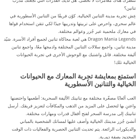
تنتظرك هناك مغامرات لا تُحصى. هل لديك القدرات التي تجعلك مدرب
تنانين؟
عِش تجربة مدينة التنانين الخيالية. كوّن فريقًا من التنانين الأسطورية في
عالم سحري، واحرص على تربيتها وتدريبها جيدًا لكي تتقن استخدام قواها
في معارك ملحمية عبر جُزر وعوالم مختلفة.
Dragon Mania Legends هي لعبة محاكاة تنانين لجميع أفراد الأسرة. شيّد
مدينة تنانين، واجمع سلالات التنانين المختلفة وادمجها معًا، واجمع تنانين
أليفة مختلفة. قاتل واشتبك مع الوحوش الأخرى في تجربة الحيوانات
الخيالية تلك!
استمتع بمعايشة تجربة المعارك مع الحيوانات
الخيالية والتنانين الأسطورية
العب ألعابًا مصغّرة مختلفة مع تنانينك الأليفة السحرية: أطعمها واحتضنها
واعتنِ بها لتحصل على المزيد من الذهب والمكافآت لتعزيز فريقك. أرسل
تنانينك إلى مدرسة السحر لفتح أقفال قدرات ومهارات مختلفة.
أنشئ جُزر مدينتك الخيالية وأضف عليها لمساتك الشخصية بالمباني
والديكورات الرائعة. يتم تحديث التنانين الحصرية والفعاليات ذات الوقت
المحدود بصفة دورية.