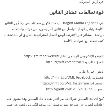
في أرض المعركة.
قوة تحالفات عشائر التنانين
في Dragon Mania Legends، يمكنك تكوين صداقات وزيارة جُزر التنانين
الأليفة وتبادل الهدايا. تواصل مع تنانين أخرى، وزِد من قوتك واستخدم
دردشة العشائر عبر الإنترنت لوضع أفضل استراتيجية للفريق أو لمناقشة ما
كنت تفعله مع حيواناتك الأليفة.
_____________________________________________
الموقع الإلكتروني الرسمي: http://gmlft.co/website_EN
المدوّنة الجديدة: http://gmlft.co/central
تابعوا أخبارنا على:
فيسبوك: http://gmlft.co/DML_Facebook
إنستجرام: http://gmlft.co/DML_Instagram
يوتيوب: http://gmlft.co/DML_YouTube
يُتيح لك هذا التطبيق شراء عناصر افتراضية داخل التطبيق وقد يحتوي على
إعلانات لجهات خارجية قد تعيد توجيهك إلى موقع إلكتروني لجهة خارجية.