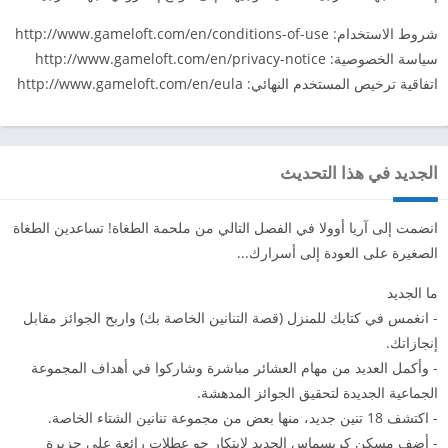
شروط الاستخدام: http://www.gameloft.com/en/conditions-of-use
سياسة الخصوصية: http://www.gameloft.com/en/privacy-notice
اتفاقية ترخيص المستخدم النهائي: http://www.gameloft.com/en/eula
الجديد في هذا التحديث
انضمت إلى آريا أوولا في الفصل التالي من ملحمة الطغاة! تساعدين الطغاة
الصغيرة على العودة إلى أسرارك...
ما الجديد
- انغمس في كتابك للمنزل (قصة التنانين الخاصة بك) واربح الجوائز مقابل
إنجازاتك.
- وأكمل العديد من مهام العشائر مباشرة وشاركوا في أهداف المجموعة
الجماعية الجديدة لتحقيق الجوائز المدهشة.
- اكتشف 18 تنين جديد، منها بعض من مجموعة تنانين الشتاء الخاصة.
- أضف مسكن كريسماس الجديد لابتكار جو عطلات رائعة على جزيرة