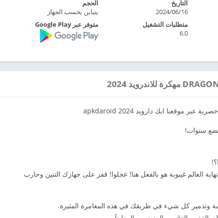
التاريخ
الحجم
2024/06/16
يتباين بحسب الجهاز
متطلبات التشغيل
متوفر عبر Google Play
6.0
صرية عبر موقعنا ابك دارويد 2024 apkdaroid
 بضع سنوات!
؟!
نهاية العالم غيبوبة هو بالفعل هنا! عجلوا! قفز على جهازك التنين وحارب
طمة وتدمير كل شيء في طريقك في هذه المغامرة المثيرة.
مالقة ، والتنانين والعديد من المفاجآت.