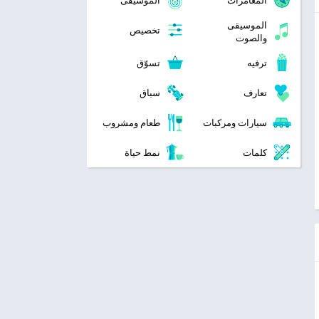
المغامرات
الموسيقى
الموسيقى
تخصيص
والصوت
ترفيه
تسوّق
تعارف
سباق
سيارات ومركبات
طعام ومشروب
كلمات
نمط حياة