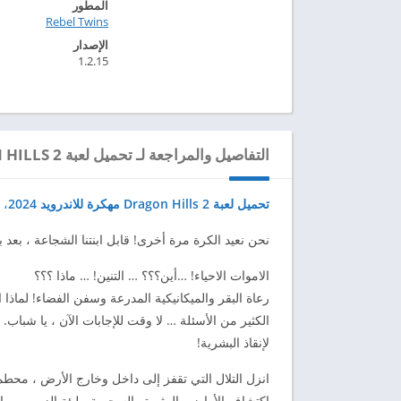
المطور
Rebel Twins‏
الإصدار
1.2.15
التفاصيل والمراجعة لـ تحميل لعبة DRAGON HILLS 2 مهكرة للاندرويد 2024
تحميل لعبة Dragon Hills 2 مهكرة للاندرويد 2024
،
ح
نحن نعيد الكرة مرة أخرى! قابل ابنتنا الشجاعة ، بعد
الاموات الاحياء! …أين؟؟؟ … التنين! … ماذا ؟؟؟
رعاة البقر والميكانيكية المدرعة وسفن الفضاء! لماذا ا
الكثير من الأسئلة … لا وقت للإجابات الآن ، يا شباب. 
لإنقاذ البشرية!
انزل التلال التي تقفز إلى داخل وخارج الأرض ، مح
اكتشاف الأراضي المثيرة والسحرية مليئة الزومبي ، الع