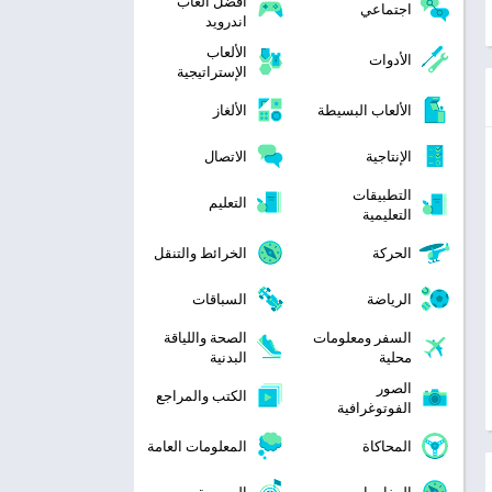
افضل العاب
اجتماعي
اندرويد
الألعاب
الأدوات
الإستراتيجية
الألعاب البسيطة
الألغاز
الإنتاجية
الاتصال
التطبيقات
التعليم
التعليمية
الحركة
الخرائط والتنقل
الرياضة
السباقات
السفر ومعلومات
الصحة واللياقة
محلية
البدنية
الصور
الكتب والمراجع
الفوتوغرافية
المحاكاة
المعلومات العامة