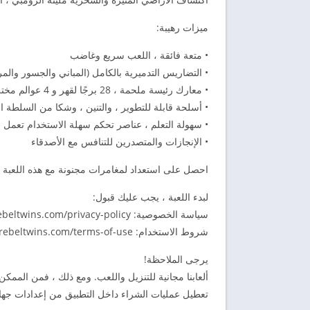
ميزات رهيبة:
• متعة فائقة ، اللعب سريع وغاضب
• التضاريس التدميرية بالكامل (المباني والجسور والمر
• معارك رئيسة ملحمة ، 28 برجًا لقهر و 4 عوالم مختلفة تمامًا ومثيرة لاستكشافها
• أسلحة قابلة للتطوير ، والتنين ، وشكا من السلطة ال
• سهولة التعلم ، عناصر تحكم سهلة الاستخدام تعمل 
• الإنجازات والمتصدرين للتنافس مع الأصدقاء
احصل على استعداد لمغامرات مجنونة مع هذه اللعبة ق
لبدء اللعبة ، يجب عليك قبول:
سياسة الخصوصية: http://www.rebeltwins.com/privacy-policy/
شروط الاستخدام: http://www.rebeltwins.com/terms-of-use/
يرجى الملاحظة!
ألعابنا مجانية للتنزيل واللعب. ومع ذلك ، فمن الممك
تعطيل عمليات الشراء داخل التطبيق من إعدادات جهاز