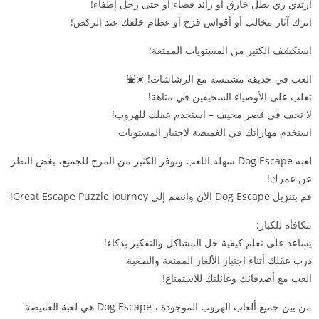
ارتدي زي بطل خارق أو رائد فضاء أو حتى رجل إطفاء!
اترك آثار مخالب أو أقواس قزح أو عظام خلفك عند الركض!
استكشف الكثير من المستويات الممتعة:
العب في حديقة مشمسة مع الرشاشات! ☀️⛲️
تغلب على الأوصياء السخيفين في متاهة!
لا تخف في قصر مخيف – استخدم عقلك للهروب!
استخدم مهاراتك في الغميضة لاجتياز المستويات
لعبة Dog Escape سهلة اللعب وتوفر الكثير من المرح للجميع، بغض النظر
عن عمرك!
قم بتنزيل Dog Escape الآن وانضم إلى Great Escape Puzzle Journey!
مكافأة للكبار:
يساعد على تعلم كيفية حل المشاكل والتفكير بذكاء!
درب عقلك أثناء اجتياز الألغاز الممتعة والصعبة
العب مع أصدقائك وعائلتك للاستمتاع!
من بين جميع ألعاب الهروب الموجودة ، Dog Escape هي لعبة الغميضة