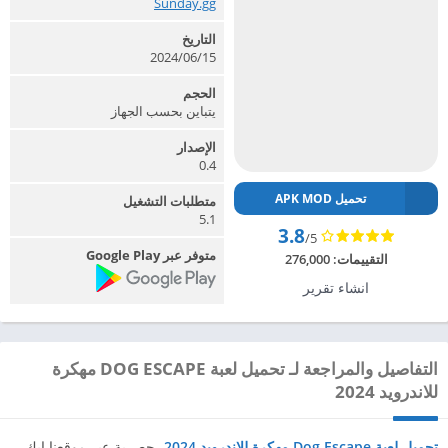
Sunday.gg‏
التاريخ
2024/06/15
الحجم
يتباين بحسب الجهاز
الإصدار
0.4
تحميل APK MOD
متطلبات التشغيل
5.1
3.8
/5
متوفر عبر Google Play
التقييمات:
276,000
انشاء تقرير
التفاصيل والمراجعة لـ تحميل لعبة DOG ESCAPE مهكرة
للاندرويد 2024
تحميل لعبة Dog Escape مهكرة للاندرويد 2024
،
حصرية عبر موقعنا ابك