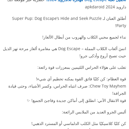
دارويد 2024 apkdaroid
أطلق العنان لـ Super Pup: Dog Escape’s Hide and Seek Puzzle
Party!
نداء لجميع محبي الكلاب والهروب من أبطال الألغاز!
انسَ ألعاب الكلاب المملة – Dog Escape هي مغامرة ألغاز مرحة تهز الذيل
حيث تصبح أروع وأذكى جرو!
تغلب على هؤلاء الحراس اللئيمين بمعززات قوة رائعة:
قوة العظام: كن كلبًا فائق القوة يمكنه تحطيم أي شيء!
Chew Toy Mayhem: صرف انتباه الحراس، وكسر الأشياء، وحتى قيادة
الجرافة!
قوة الانتقال الآني: انطلق إلى أماكن جديدة وفاجئ الجميع! ✨
ألبس الجرو العديد من الملابس الرائعة:
كن كلبًا كلاسيكيًا مثل الكلب الدلماسي أو المسترد الذهبي!