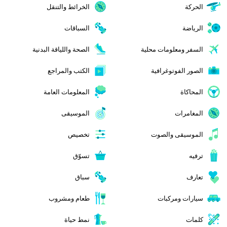
الحركة
الخرائط والتنقل
الرياضة
السباقات
السفر ومعلومات محلية
الصحة واللياقة البدنية
الصور الفوتوغرافية
الكتب والمراجع
المحاكاة
المعلومات العامة
المغامرات
الموسيقى
الموسيقى والصوت
تخصيص
ترفيه
تسوّق
تعارف
سباق
سيارات ومركبات
طعام ومشروب
كلمات
نمط حياة