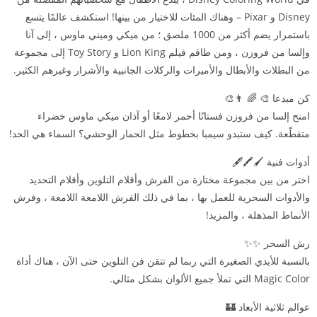
Disney و Pixar – وهناك المئات للاختيار من بينها! استكشف عالمًا يتسع
باستمرار يضم أكثر من 1000 ملصق ؛ من ميكي وميني ماوس ، إلى آنا
وإلسا من فروزن ، ومن طاقم فيلم Lion King و Toy Story إلى مجموعة
من البطلات والأبطال والأميرات والركلات الجانبية والأشرار وغيرهم الكثير.
كن مبدعا 🎨 🌈 👨‍🎨
امنح إلسا من فروزن فستانًا أحمر لامعًا أو آذان ميكي ماوس خضراء
متقطّعة. كيف ستبدو سيمبا بخطوط مثل الحمار الوحشي؟ السماء هي الحد!
أدوات فنية 🖌🖍🖋
اختر من بين مجموعة مختارة من الفرش وأقلام التلوين وأقلام التحديد
والأدوات السحرية للعمل بها ، بما في ذلك الفرش اللامعة اللامعة ، وفرش
الأنماط المذهلة ، والمزيد!
رش السحر ✨✨
بالنسبة للأيدي الصغيرة التي ربما لم تتقن فن التلوين حتى الآن ، هناك أداة
Magic Color التي تملأ جميع الألوان بشكل مثالي.
عوالم ثلاثية الأبعاد 🏰