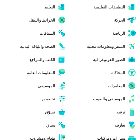
التطبيقات التعليمية
التعليم
الحركة
الخرائط والتنقل
الرياضة
السباقات
السفر ومعلومات محلية
الصحة واللياقة البدنية
الصور الفوتوغرافية
الكتب والمراجع
المحاكاة
المعلومات العامة
المغامرات
الموسيقى
الموسيقى والصوت
تخصيص
ترفيه
تسوّق
تعارف
سباق
سيارات ومركبات
طعام ومشروب