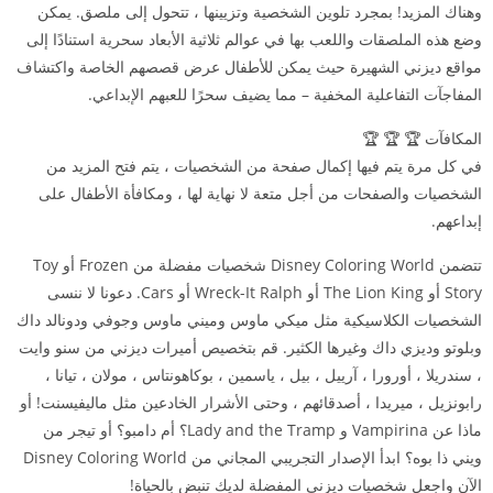
وهناك المزيد! بمجرد تلوين الشخصية وتزيينها ، تتحول إلى ملصق. يمكن
وضع هذه الملصقات واللعب بها في عوالم ثلاثية الأبعاد سحرية استنادًا إلى
مواقع ديزني الشهيرة حيث يمكن للأطفال عرض قصصهم الخاصة واكتشاف
المفاجآت التفاعلية المخفية – مما يضيف سحرًا للعبهم الإبداعي.
المكافآت 🏆 🏆 🏆
في كل مرة يتم فيها إكمال صفحة من الشخصيات ، يتم فتح المزيد من
الشخصيات والصفحات من أجل متعة لا نهاية لها ، ومكافأة الأطفال على
إبداعهم.
تتضمن Disney Coloring World شخصيات مفضلة من Frozen أو Toy
Story أو The Lion King أو Wreck-It Ralph أو Cars. دعونا لا ننسى
الشخصيات الكلاسيكية مثل ميكي ماوس وميني ماوس وجوفي ودونالد داك
وبلوتو وديزي داك وغيرها الكثير. قم بتخصيص أميرات ديزني من سنو وايت
، سندريلا ، أورورا ، آرييل ، بيل ، ياسمين ، بوكاهونتاس ، مولان ، تيانا ،
رابونزيل ، ميريدا ، أصدقائهم ، وحتى الأشرار الخادعين مثل ماليفيسنت! أو
ماذا عن Vampirina و Lady and the Tramp؟ أم دامبو؟ أو تيجر من
ويني ذا بوه؟ ابدأ الإصدار التجريبي المجاني من Disney Coloring World
الآن واجعل شخصيات ديزني المفضلة لديك تنبض بالحياة!