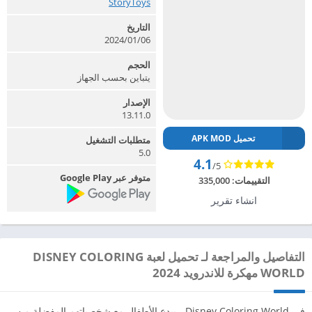
StoryToys‏
التاريخ
2024/01/06
الحجم
يتباين بحسب الجهاز
الإصدار
13.11.0
تحميل APK MOD
متطلبات التشغيل
5.0
4.1
/5
متوفر عبر Google Play
التقييمات:
335,000
انشاء تقرير
التفاصيل والمراجعة لـ تحميل لعبة DISNEY COLORING
WORLD مهكرة للاندرويد 2024
في Disney Coloring World ، يبدع الأطفال مع شخصياتهم المفضلة من