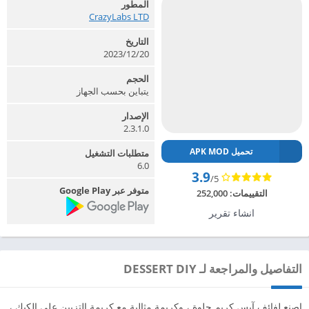
المطور
CrazyLabs LTD‏
التاريخ
2023/12/20
الحجم
يتباين بحسب الجهاز
الإصدار
2.3.1.0
تحميل APK MOD
متطلبات التشغيل
6.0
3.9
/5
متوفر عبر Google Play
التقييمات:
252,000
انشاء تقرير
التفاصيل والمراجعة لـ DESSERT DIY
اصنع لفائف آيس كريم حلوة ، وكريمة مثالية مع كريمة التزيين على الكيك ،