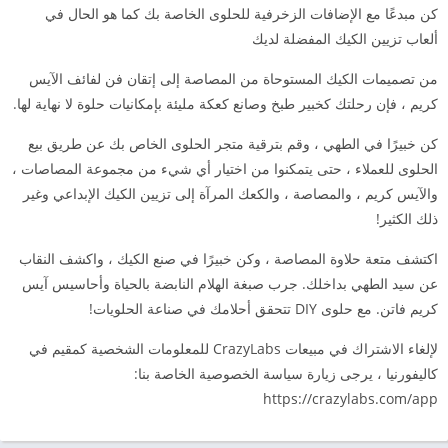
كن مبدعًا مع الإضافات الزخرفية للحلوى الخاصة بك كما هو الحال في
ألعاب تزيين الكيك المفضلة لديك
من تصميمات الكيك المستوحاة من المصاصة إلى إتقان فن لفائف الآيس
كريم ، فإن رحلتك كخبير طبخ وصانع كعكة مليئة بإمكانيات حلوة لا نهاية لها.
كن خبيرًا في الطهي ، وقم بترقية متجر الحلوى الخاص بك عن طريق بيع
الحلوى للعملاء ، حتى يتمكنوا من اختيار أي شيء من مجموعة المصاصات ،
والآيس كريم ، والمصاصة ، والكعك المرآة إلى تزيين الكيك الإبداعي وغير
ذلك الكثير!
اكتشف متعة حلاوة المصاصة ، وكن خبيرًا في صنع الكيك ، واكشف النقاب
عن سيد الطهي بداخلك. جرب صبغة الهلام النابضة بالحياة وأحاسيس آيس
كريم فاتن. مع حلوى DIY تتحقق أحلامك في صناعة الحلويات!
لإلغاء الاشتراك في مبيعات CrazyLabs للمعلومات الشخصية كمقيم في
كاليفورنيا ، يرجى زيارة سياسة الخصوصية الخاصة بنا:
https://crazylabs.com/app