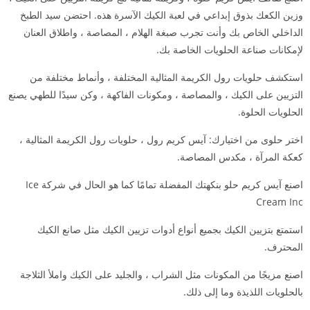
وزين الكعك بذوق إبداعي في لعبة الكيك الآسرة هذه. احتضن سيد الطبخ
الداخلي الخاص بك وأنت تجرب صبغة الهلام ، المصاصة ، واطلاق العنان
لإمكانات صناعة الحلويات الخاصة بك.
استكشف حلويات رول الكريمة المثالية المختلفة ، وأنماط مختلفة من
التزيين على الكيك ، والمصاصة ، ومكونات الفاكهة ، وكن سيدًا للطهي يصنع
الحلويات الحلوة.
اختر حلوى من اختيارك: آيس كريم رول ، حلويات رول الكريمة المثالية ،
كعكة المرآة ، مكدس المصاصة.
اصنع آيس كريم حلو بنكهتك المفضلة تمامًا كما هو الحال في شركة Ice
Cream Inc
استمتع بتزيين الكيك بجميع أنواع أدوات تزيين الكيك مثل صانع الكيك
المحترف.
اصنع مزيجًا من المكونات مثل الشراب ، والجليد على الكيك واملأ الثلاجة
بالحلويات اللذيذة وما إلى ذلك.