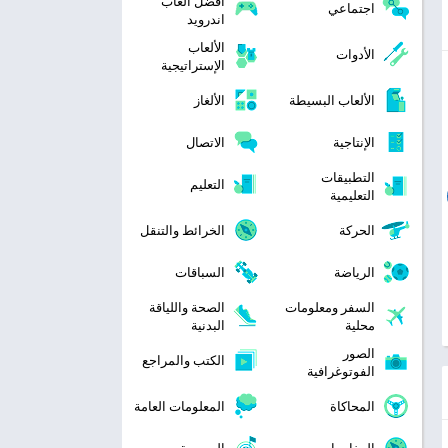
افضل العاب
اجتماعي
اندرويد
الألعاب
الأدوات
الإستراتيجية
الألعاب البسيطة
الألغاز
الإنتاجية
الاتصال
التطبيقات
التعليم
التعليمية
الحركة
الخرائط والتنقل
الرياضة
السباقات
السفر ومعلومات
الصحة واللياقة
محلية
البدنية
الصور
الكتب والمراجع
الفوتوغرافية
المحاكاة
المعلومات العامة