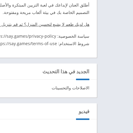
أطلق العنان لإبداعك في لعبة التزيين المبتكرة والأصلي
التصميم الخاصة بك في بيئة ألعاب مريحة ومفتوحة.
هل لديك طعم لا يشبع لتحسين المنزل؟ ثم قم بتنزيل Decor Life الآن وقم بالتجديد.
سياسة الخصوصية: https://say.games/privacy-policy
شروط الاستخدام: https://say.games/terms-of-use
الجديد في هذا التحديث
الاصلاحات والتحسينات
فيديو