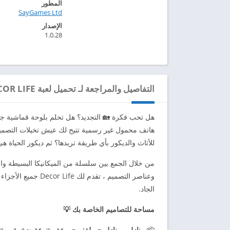
المطور
SayGames Ltd‏
الإصدار
1.0.28
التفاصيل والمراجعة لـ تحميل لعبة DECOR LIFE مهكرة للاندرويد 2024
هل تحب فكرة 🏡 التجديد؟ هل تحلم بلوحة قماشية جديد
هاتف محمول غير رسمية تتيح لك عيش تخيلات التصميم
للأثاث والديكور بأي طريقة تريدها؟ ثم ديكور الحياة هي
من خلال الجمع بين سلسلة من الميكانيكا البسيطة وال
وعناصر التصميم ، تق
الجاد.
مساحة للتصاميم الخاصة بك 💡
📦
منازل ، منازل جميلة: مجموعة متنوعة ضخمة ومتنام