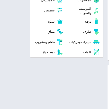
المغامرات
الموسيقى
الموسيقى
تخصيص
والصوت
ترفيه
تسوّق
تعارف
سباق
سيارات ومركبات
طعام ومشروب
كلمات
نمط حياة