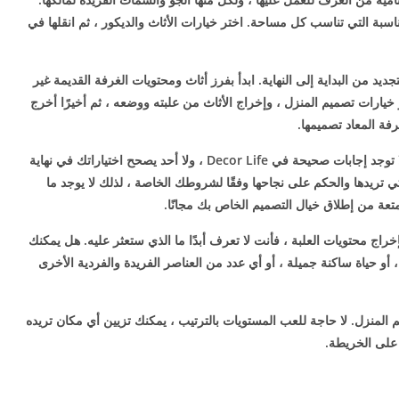
سبة التي تناسب كل مساحة. اختر خيارات الأثاث والديكور ، ثم انقلها في
لعبة تتبع عملية التجديد من البداية إلى النهاية. ابدأ بفرز أثاث ومحتويات الغرفة القديمة غير
ار خيارات تصميم المنزل ، وإخراج الأثاث من علبته ووضعه ، ثم أخيرًا أخرج
رفة المعاد تصميمها.
لا حكم: غير متأكد من ذوقك في تصميم المنزل؟ لا توجد إجابات صحيحة في Decor Life ، ولا أحد يصحح اختياراتك في نهاية
تريدها والحكم على نجاحها وفقًا لشروطك الخاصة ، لذلك لا يوجد ما
ة من إطلاق خيال التصميم الخاص بك مجانًا.
خراج محتويات العلبة ، فأنت لا تعرف أبدًا ما الذي ستعثر عليه. هل يمكنك
و حياة ساكنة جميلة ، أو أي عدد من العناصر الفريدة والفردية الأخرى
لمنزل. لا حاجة للعب المستويات بالترتيب ، يمكنك تزيين أي مكان تريده
على الخريطة.