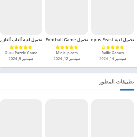
تحميل لعبة Octopus Feast مهكرة للاندرويد 2024
تحميل Soccer Hero PvP Football Game مهكرة للاندرويد 2024
تحميل لعبة ألعاب ألغاز ري
Rollic Games‏
Miniclip.com‏
Guru Puzzle Game‏
سبتمبر 14, 2024
سبتمبر 12, 2024
سبتمبر 9, 2024
تطبيقات المطور