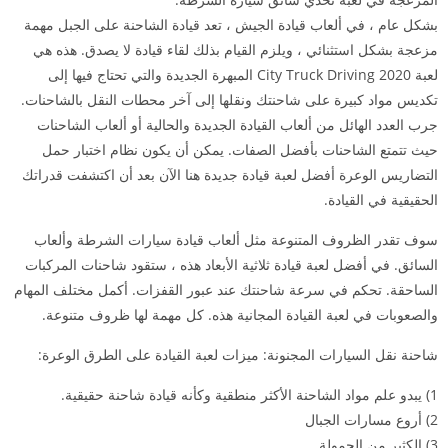
بشكل عام ، في ألعاب قيادة الجيش ، تعد قيادة الشاحنة على الجبل مهمة
مزعجة بشكل استثنائي ، ويلزم القيام بذلك لقاء قيادة لا يصدق. هذه هي
لعبة City Truck Driving 2020 المبهرة الجديدة والتي تحتاج فيها إلى
تكديس مواد كبيرة على شاحنتك ونقلها إلى آخر محطات النقل بالشاحنات.
جرب العدد الهائل من ألعاب القيادة الجديدة والحالية أو ألعاب الشاحنات
حيث تتمتع الشاحنات بأفضل الصفات. يمكن أن يكون نظام اختبار حمل
التضاريس الوعرة أفضل لعبة قيادة جديدة هنا الآن بعد أن اكتشفت قدراتك
الحقيقية في القيادة.
سوف تقدر الظروف المتنوعة مثل ألعاب قيادة سيارات الشرطة وألعاب
السائق. في أفضل لعبة قيادة ثلاثية الأبعاد هذه ، ستقود شاحنات المركبات
الساحقة. تحكم في سرعة شاحنتك عند عبور القفزات. أكمل مختلف المهام
والصعوبات في لعبة القيادة المجانية هذه. كل مهمة لها ظروف متنوعة.
شاحنة نقل السيارات المجنونة: ميزات لعبة القيادة على الطرق الوعرة:
1) يبدو علم مواد الشاحنة الأكثر منطقية وكأنه قيادة شاحنة حقيقية.
2) أروع مسارات الجبال
3) الكثير من الحمولة