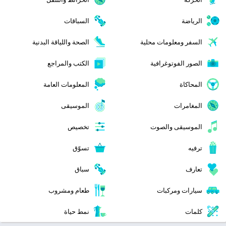
الرياضة
السباقات
السفر ومعلومات محلية
الصحة واللياقة البدنية
الصور الفوتوغرافية
الكتب والمراجع
المحاكاة
المعلومات العامة
المغامرات
الموسيقى
الموسيقى والصوت
تخصيص
ترفيه
تسوّق
تعارف
سباق
سيارات ومركبات
طعام ومشروب
كلمات
نمط حياة