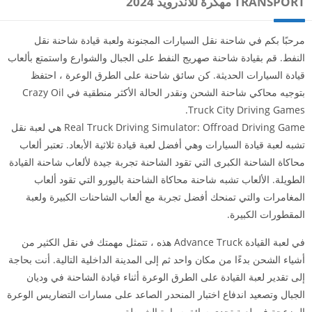
TRANSPORT مهكرة للاندرويد 2024
مرحبًا بكم في شاحنة نقل السيارات المجنونة ولعبة قيادة شاحنة نقل
النفط. قم بقيادة شاحنة صهريج النفط على الجبال والشوارع واستمتع بألعاب
قيادة السيارات الحديثة. كن سائق شاحنة على الطرق الوعرة ، احتفظ
بتوجيه محاكي شاحنة الشحن ونقدر الحالة الأكثر منطقية في Crazy Oil
Truck City Driving Games.
Real Truck Driving Simulator: Offroad Driving Game هي لعبة نقل
تشبه لعبة قيادة السيارات وهي أفضل لعبة قيادة ثلاثية الأبعاد. تعتبر ألعاب
محاكاة الشاحنة الكبرى التي تقود الشاحنة تجربة جيدة لألعاب شاحنة القيادة
الطويلة. الألعاب تشبه شاحنة محاكاة الشاحنة باليورو التي تقود ألعاب
المغامرات والتي تمنحك أفضل تجربة مع ألعاب الشاحنات الكبيرة ولعبة
المقطورات الكبيرة.
في لعبة القيادة Advance Truck هذه ، تتمثل مهمتك في نقل الكثير من
أشياء الشحن بدءًا من مكان واحد ثم إلى المدينة الداخلية التالية. أنت بحاجة
إلى تقدير لعبة القيادة على الطرق الوعرة أثناء قيادة الشاحنة في وديان
الجبال وتصعيد اندفاع اختبار المنحدر الصاعد على مسارات التضاريس الوعرة
المزعجة في لعبة تحدي سائق سيارة الشرطة.