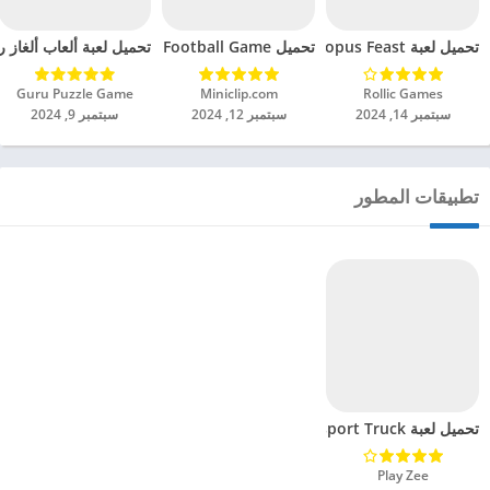
تحميل لعبة Octopus Feast مهكرة للاندرويد 2024
تحميل Soccer Hero PvP Football Game مهكرة للاندرويد 2024
تحميل لعبة ألعاب ألغاز ري
Rollic Games‏
Miniclip.com‏
Guru Puzzle Game‏
سبتمبر 14, 2024
سبتمبر 12, 2024
سبتمبر 9, 2024
تطبيقات المطور
تحميل لعبة Army Vehicle Transport Truck مهكرة للاندرويد 2024
Play Zee‏