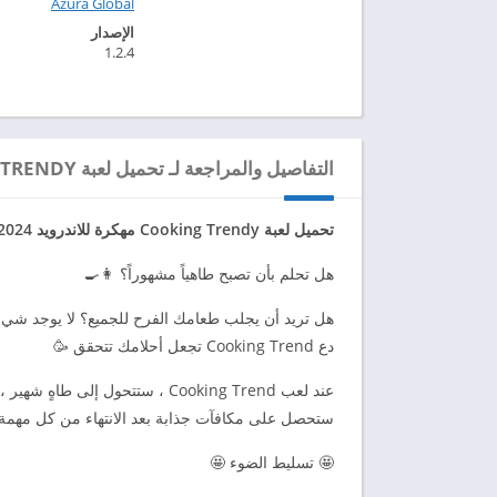
Azura Global‏
الإصدار
1.2.4
التفاصيل والمراجعة لـ تحميل لعبة COOKING TRENDY مهكرة للاندرويد 2024
تحميل لعبة Cooking Trendy مهكرة للاندرويد 2024، حصرية عبر موقعنا ابك دارويد 2024 apkdaroid.
هل تحلم بأن تصبح طاهياً مشهوراً؟ 👩‍🍳
هل تريد أن يجلب طعامك الفرح للجميع؟ لا يوجد 
دع Cooking Trend تجعل أحلامك تتحقق 🥳
عند لعب Cooking Trend ، ستتحول 
ستحصل على مكافآت جذابة بعد الانتهاء من كل مهمة و
🤩 تسليط الضوء 🤩