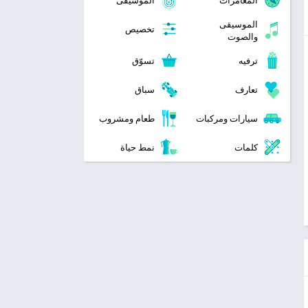
المغامرات
الموسيقى
الموسيقى
تخصيص
والصوت
ترفيه
تسوّق
تعارف
سباق
سيارات ومركبات
طعام ومشروب
كلمات
نمط حياة