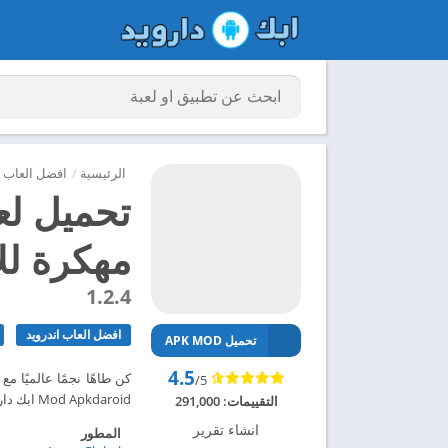
الرئيسية
/
افضل العاب ا
مهكرة للاند
1.2.4
افضل العاب اندرويد
تحميل APK MOD
4.5
/5
Mod Apkdaroid ابك دارويد تحميل لعبة Cooking Trendy مهكرة للاندرويد 2024 – ابك دارويد
التقييمات:
291,000
انشاء تقرير
المطور