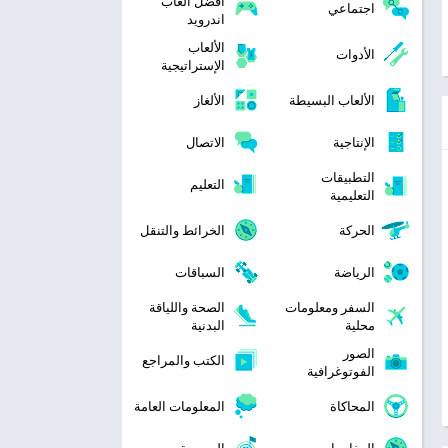
افضل العاب
اجتماعي
اندرويد
الألعاب
الأدوات
الإستراتيجية
الألعاب البسيطة
الألغاز
الإنتاجية
الاتصال
التطبيقات
التعليم
التعليمية
الحركة
الخرائط والتنقل
الرياضة
السباقات
السفر ومعلومات
الصحة واللياقة
محلية
البدنية
الصور
الكتب والمراجع
الفوتوغرافية
المحاكاة
المعلومات العامة