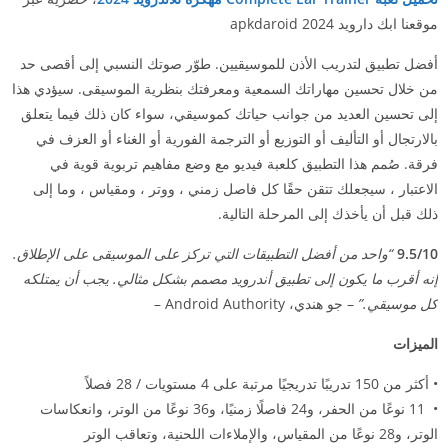
موقعنا ابك دارويد 2024 apkdaroid
أفضل تطبيق لتدريب الأذن للموسيقيين. طوّر صوتك النسبي إلى أقصى حد
من خلال تحسين مهاراتك السمعية ومعرفتك بنظرية الموسيقى. سيؤدي هذا
إلى تحسين العديد من جوانب حياتك كموسيقي، سواء كان ذلك فيما يتعلق
بالارتجال أو التأليف أو التوزيع أو الترجمة الفورية أو الغناء أو العزف في
فرقة. صُمم هذا التطبيق كلعبة فيديو مع وضع مفاهيم تربوية قوية في
الاعتبار ، سيجعلك تتقن حقًا كل فاصل زمني ، ووتر ، ومقياس ، وما إلى
ذلك قبل أن يأخذك إلى المرحلة التالية.
9.5/10
“واحد من أفضل التطبيقات التي تركز على الموسيقى على الإطلاق.
إنه أقرب ما يكون إلى تطبيق أندرويد مصمم بشكل مثالي. يجب أن يمتلكه
كل موسيقي.”
– جو هندي، Android Authority –
الميزات
• أكثر من 150 تدريبًا تدريجيًا مرتبة على 4 مستويات / 28 فصلاً
• 11 نوعًا من الحفر، و24 فاصلًا زمنيًا، و36 نوعًا من الوتر، وانعكاسات
الوتر، و28 نوعًا من المقياس، والإملاءات اللحنية، وتعاقب الوتر