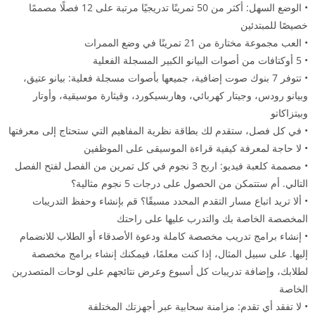
• الوضع السهل: أكثر من 50 تمرينًا تدريجيًا مرتبة على 12 فصلًا مصممًا
خصيصًا للمبتدئين
• العب مجموعة مختارة من 21 تمرينًا في وضع الممرات
• 5 أوكتافات من أصوات البيانو الكبير المسجلة الفعلية
• تتوفر 7 بنوك صوت إضافية، جميعها بأصوات مسجلة فعلية: بيانو عتيق،
وبيانو رودس، وجيتار كهربائي، وهاربسيكورد، وقيثارة موسيقية، وأوتار
وبيتزاكاتو
• في كل فصل، ستقدم لك بطاقة نظرية المفاهيم التي ستحتاج إلى معرفتها
• لا حاجة لمعرفة كيفية قراءة الموسيقى على الموظفين
• مصممة كلعبة فيديو: اربح 3 نجوم في كل تمرين من الفصل لفتح الفصل
التالي. أم ستتمكن من الحصول على درجات 5 نجوم مثالية؟
• ألا تريد اتباع مسار التقدم المحدد مسبقًا؟ قم بإنشاء وحفظ التدريبات
المخصصة الخاصة بك والتدرب عليها على راحتك
• إنشاء برامج تدريب مخصصة كاملة ودعوة الأصدقاء أو الطلاب للانضمام
إليها. على سبيل المثال، إذا كنت معلمًا، فيمكنك إنشاء برامج مخصصة
لطلابك، وإضافة تدريبات كل أسبوع وعرض نتائجهم على لوحات المتصدرين
الخاصة
• لا تفقد أي تقدم: مزامنة سحابية عبر أجهزتك المختلفة