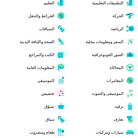
التطبيقات التعليمية
التعليم
الحركة
الخرائط والتنقل
الرياضة
السباقات
السفر ومعلومات محلية
الصحة واللياقة البدنية
الصور الفوتوغرافية
الكتب والمراجع
المحاكاة
المعلومات العامة
المغامرات
الموسيقى
الموسيقى والصوت
تخصيص
ترفيه
تسوّق
تعارف
سباق
سيارات ومركبات
طعام ومشروب