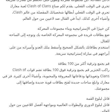
تجري في الوقت الفعلي. يقدم لكم صناع Clash of Clans لعبة معارك
تجري في الوقت الفعلي أبطالها شخصياتك المفضلة من عالم Clash،
وأشياء أخرى كذلك. ابدأ في القتال ضد لاعبين من حول العالم.
كن خبيرًا في الإستراتيجية وبناء مجموعات المعركة
ضع بطاقات فريدة في مجموعة المعركة الخاصة بك وتوجه إلى الساحة
للقتال.
استخدم بطاقاتك بالشكل الصحيح وأسقط ملك العدو وأميراته من على
أبراجهم في مباراة إستراتيجية سريعة.
قم بجمع وترقية أكثر من 100 بطاقة
راكب الخنزير قم بجمع وترقية فوق 100 بطاقة تضم قوات Clash of
Clans وتعويذاتها ودفاعاتها المعروفة والمحبوبة، وأشياءً أخرى كثيرة. فز في
معارك وابلغ ساحات جديدة لفتح بطاقات قوية جديدة وإضافتها إلى
مجموعتك.
قاتل لبلوغ القمة
قاتل لبلوغ الدوري والبطولات العالمية ومواجهة أفضل اللاعبين من حول
العالم.