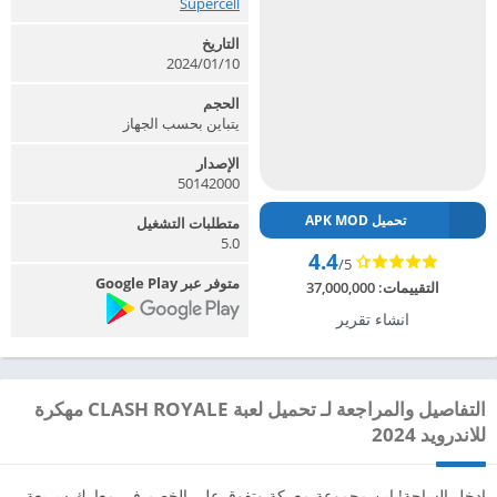
Supercell‏
التاريخ
2024/01/10
الحجم
يتباين بحسب الجهاز
الإصدار
50142000
تحميل APK MOD
متطلبات التشغيل
5.0
4.4
/5
متوفر عبر Google Play
التقييمات:
37,000,000
انشاء تقرير
التفاصيل والمراجعة لـ تحميل لعبة CLASH ROYALE مهكرة
للاندرويد 2024
ادخل الساحة! ابن مجموعة معركة وتفوق على الخصم في معارك سريعة