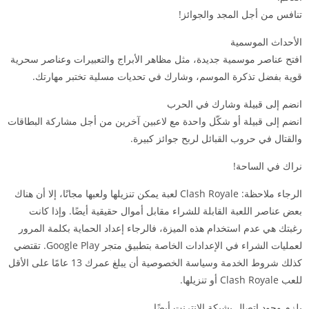
تنافس من أجل المجد والجوائز!
الأحداث الموسمية
افتح عناصر موسمية جديدة، مثل مظاهر الأبراج والتعبيرات وعناصر سحرية
قوية بفضل تذكرة الموسم، وشارك في تحديات مسلية تختبر مهارتك.
انضم إلى قبيلة وشارك في الحرب
انضم إلى قبيلة أو شكّل واحدة مع لاعبين آخرين من أجل مشاركة البطاقات
والقتال في حروب القبائل لربح جوائز كبيرة.
نراك في الساحة!
الرجاء ملاحظة: Clash Royale لعبة يمكن تنزيلها ولعبها مجانًا، إلا أن هناك
بعض عناصر اللعبة القابلة للشراء مقابل أموال حقيقية أيضًا. وإذا كانت
رغبتك هي عدم استخدام هذه الميزة، فالرجاء إعداد الحماية بكلمة المرور
لعمليات الشراء في الإعدادات الخاصة بتطبيق متجر Google Play. تقتضي
كذلك شروط الخدمة وسياسة الخصوصية أن يبلغ عمرك 13 عامًا على الأقل
للعب Clash Royale أو تنزيلها.
يلزم وجود اتصال بشبكة الإنترنت أيضًا.