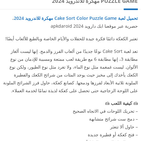
PUZZLE GAME مهكرة للاندرويد 2024
تحميل لعبة Cake Sort Color Puzzle Game مهكرة للاندرويد 2024
،
حصرية عبر موقعنا ابك دارويد 2024 apkdaroid
تعتبر الكعكة دائمًا فكرة جيدة للحفلات والأيام الخاصة وبالطبع للألعاب أيضًا!
تعد لعبة Cake Sort نوعًا جديدًا من ألعاب الفرز والدمج. إنها ليست ألغاز
مطابقة 3، إنها مطابقة 6 مع طريقة لعب ممتعة ومسببة للإدمان من نوع
الألوان. ليست غمغمة مثل نوع الماء، ولا تغرد مثل نوع الطيور، ولكن نوع
الكعك يأخذك إلى مخبز حيث يوجد المئات من شرائح الكعك والفطيرة
الملونة ثلاثية الأبعاد لفرزها ودمجها. كصانع كعكة، حاول فرز الشرائح الملونة
على اللوحة الزجاجية حتى تحصل على كعكة لذيذة تمامًا لخدمة العملاء.
🍰
كيفية اللعب
🍰
– تحريك اللوحات في الاتجاه الصحيح
– دمج ست شرائح متشابهة
– حاول ألا تتعثر
– فتح كعكة أو فطيرة جديدة