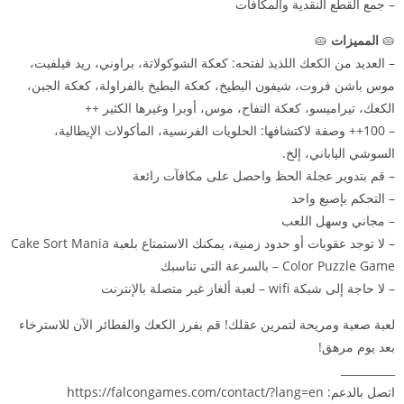
– جمع القطع النقدية والمكافآت
🥧
المميزات
🥧
– العديد من الكعك اللذيذ لفتحه: كعكة الشوكولاتة، براوني، ريد فيلفيت،
موس باشن فروت، شيفون البطيخ، كعكة البطيخ بالفراولة، كعكة الجبن،
الكعك، تيراميسو، كعكة التفاح، موس، أوبرا وغيرها الكثير ++
– 100++ وصفة لاكتشافها: الحلويات الفرنسية، المأكولات الإيطالية،
السوشي الياباني، إلخ.
– قم بتدوير عجلة الحظ واحصل على مكافآت رائعة
– التحكم بإصبع واحد
– مجاني وسهل اللعب
– لا توجد عقوبات أو حدود زمنية، يمكنك الاستمتاع بلعبة Cake Sort Mania
– Color Puzzle Game بالسرعة التي تناسبك
– لا حاجة إلى شبكة wifi – لعبة ألغاز غير متصلة بالإنترنت
لعبة صعبة ومريحة لتمرين عقلك! قم بفرز الكعك والفطائر الآن للاسترخاء
بعد يوم مرهق!
__________
اتصل بالدعم: https://falcongames.com/contact/?lang=en