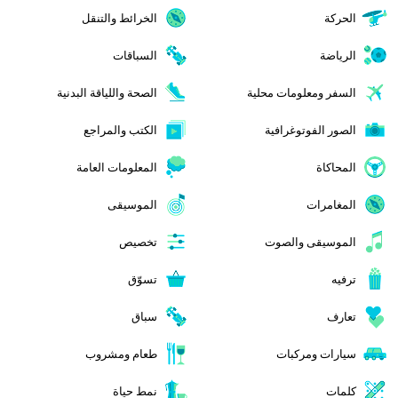
الحركة
الخرائط والتنقل
الرياضة
السباقات
السفر ومعلومات محلية
الصحة واللياقة البدنية
الصور الفوتوغرافية
الكتب والمراجع
المحاكاة
المعلومات العامة
المغامرات
الموسيقى
الموسيقى والصوت
تخصيص
ترفيه
تسوّق
تعارف
سباق
سيارات ومركبات
طعام ومشروب
كلمات
نمط حياة