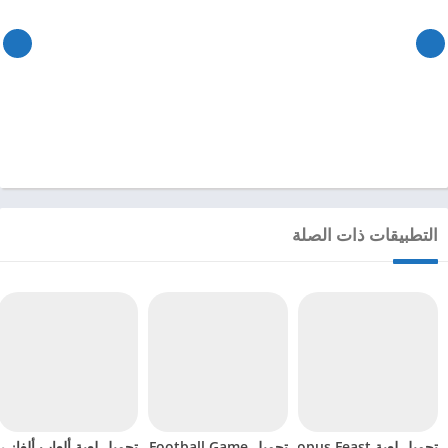
التطبيقات ذات الصلة
تحميل لعبة Octopus Feast مهكرة للاندرويد 2024
تحميل Soccer Hero PvP Football Game مهكرة للاندرويد 2024
تحميل لعبة ألعاب ألغاز ري