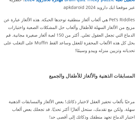
عبر موقعنا ابك دارويد 2024 apkdaroid
Pet’s Riddles هي ألعاب ألغاز منطقية توحدها الحبكة. هذه الألغاز عبارة عن
مزيج من الألغاز السهلة للأطفال وألعاب حل المشكلات الصعبة واختبارات
الدماغ التي تجعل العقول تغلي. أكثر من 150 لعبة ألغاز صغيرة مجانية. قم
بحل كل هذه الألعاب المحفزة للعقل وساعد القط Muffin على التغلب على
تحدياته وتزيين منزله ويبدو وسيمًا!
المسابقات الذهنية والألغاز للأطفال والجميع
مرحبًا بألعاب تحفيز العقل لاختبار ذكائك! بعض الألغاز والمسابقات الذهنية
سهلة. ولكن مع تقدمك، ستحل ألغازًا أكثر تحديًا. قد تجعلك بعض ألعاب
اختبار الدماغ تجهد منطقك وذكائك إلى أقصى حد!