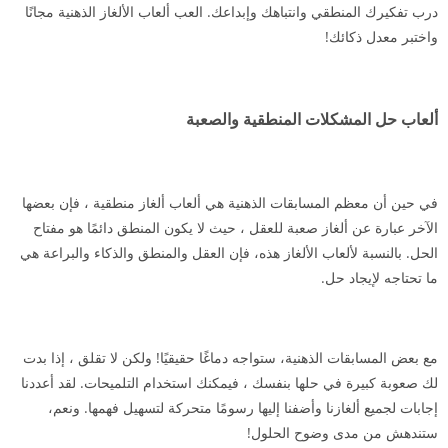
درب تفكيرك المنطقي وانتباهك وإبداعك. العب ألعاب الألغاز الذهنية مجانًا
واختبر معدل ذكائك!
ألعاب حل المشكلات المنطقية والصعبة
في حين أن معظم المسابقات الذهنية هي ألعاب ألغاز منطقية ، فإن بعضها
الآخر عبارة عن ألغاز صعبة للعقل ، حيث لا يكون المنطق دائمًا هو مفتاح
الحل. بالنسبة لألعاب الألغاز هذه، فإن العقل والمنطق والذكاء والبراعة هي
ما تحتاجه لإيجاد حل.
مع بعض المسابقات الذهنية، ستواجه دماغًا حقيقيًا! ولكن لا تقلق ، إذا بدت
لك صعوبة كبيرة في حلها بنفسك ، فيمكنك استخدام التلميحات. لقد أعددنا
إجابات لجميع ألغازنا وأضفنا إليها رسومًا متحركة لتسهيل فهمها. ونعم،
ستندهش من مدى وضوح الحلول!