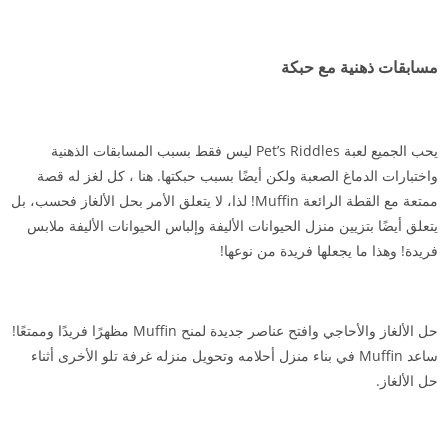
مسابقات ذهنية مع حبكة
يحب الجميع لعبة Pet’s Riddles ليس فقط بسبب المسابقات الذهنية
واختبارات الدماغ الصعبة ولكن أيضًا بسبب حبكتها. هنا ، كل لغز له قصة
ممتعة مع القطة الرائعة Muffin! لذا، لا يتعلق الأمر بحل الألغاز فحسب، بل
يتعلق أيضًا بتزيين منزل الحيوانات الأليفة وإلباس الحيوانات الأليفة ملابس
فريدة! وهذا ما يجعلها فريدة من نوعها!
حل الألغاز والأحاجي وافتح عناصر جديدة لمنح Muffin مظهرًا فريدًا وممتعًا!
ساعد Muffin في بناء منزل أحلامه وتحويل منزله غرفة تلو الأخرى أثناء
حل الألغاز.