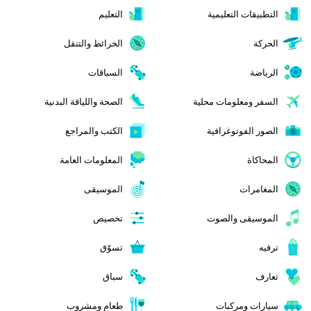
التطبيقات التعليمية
التعليم
الحركة
الخرائط والتنقل
الرياضة
السباقات
السفر ومعلومات محلية
الصحة واللياقة البدنية
الصور الفوتوغرافية
الكتب والمراجع
المحاكاة
المعلومات العامة
المغامرات
الموسيقى
الموسيقى والصوت
تخصيص
ترفيه
تسوّق
تعارف
سباق
سيارات ومركبات
طعام ومشروب