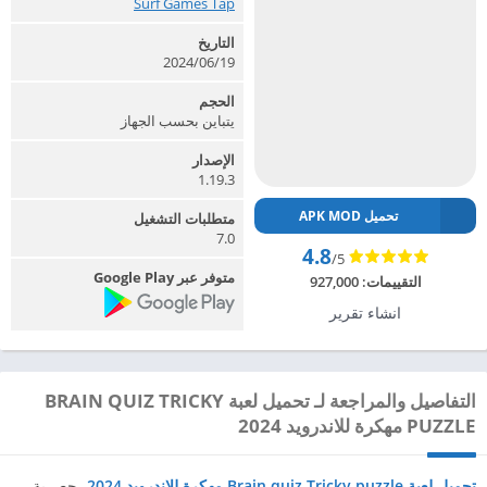
Surf Games Tap‏
التاريخ
2024/06/19
الحجم
يتباين بحسب الجهاز
الإصدار
1.19.3
تحميل APK MOD
متطلبات التشغيل
7.0
4.8
/5
متوفر عبر Google Play
التقييمات:
927,000
انشاء تقرير
التفاصيل والمراجعة لـ تحميل لعبة BRAIN QUIZ TRICKY
PUZZLE مهكرة للاندرويد 2024
تحميل لعبة Brain quiz Tricky puzzle مهكرة للاندرويد 2024
، حصرية