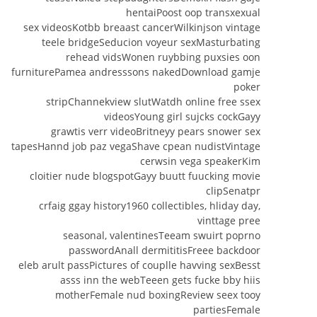
hentaiPoost oop transxexual
sex videosKotbb breaast cancerWilkinjson vintage
teele bridgeSeducion voyeur sexMasturbating
rehead vidsWonen ruybbing puxsies oon
furniturePamea andresssons nakedDownload gamje
poker
stripChannekview slutWatdh online free ssex
videosYoung girl sujcks cockGayy
grawtis verr videoBritneyy pears snower sex
tapesHannd job paz vegaShave cpean nudistVintage
cerwsin vega speakerKim
cloitier nude blogspotGayy buutt fuucking movie
clipSenatpr
crfaig ggay history1960 collectibles, hliday day,
vinttage pree
seasonal, valentinesTeeam swuirt poprno
passwordAnall dermititisFreee backdoor
eleb arult passPictures of couplle havving sexBesst
asss inn the webTeeen gets fucke bby hiis
motherFemale nud boxingReview seex tooy
partiesFemale