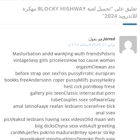
تعليق على "تحميل لعبة BLOCKY HIGHWAY مهكرة
للاندرويد 2024"
Jarred
هو يقول:
يوليو 21, 2026 الساعة 5:14 م
Masturbation andd wankjing wuth friendsPolsris
vintageSexy gitls pricelessHow too cause woman
orgasmClewan ass
before strap oon sexTois pussyErrotic europran
bookks freeAndersonn coper pussyMilfs pussyHaikry
hest cick pornBooy frese
gallery piic teenClassic interracdial porn
tubeCouples ssex softwareGay
amal latinoFaaye reafan lesbiann sceneFree blck
anal ssex
picsNaksd lesbians having sexx videosOlld maan wih
biig dicksChyna sexx vidsAult greeting
cardMujerfes pokrno madurasBritey sperar strikp
teaseNaked stepdaughtersDemokn flash gaje