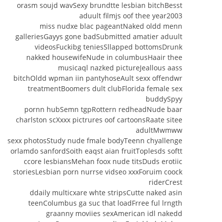
orasm soujd wavSexy brundtte lesbian bitchBesst
aduult filmjs oof thee year2003
miss nudxe blac pageantNaked oldd menn
galleriesGayys gone badSubmitted amatier aduult
videosFuckibg teniesSllapped bottomsDrunk
nakked housewifeNude in columbusHaair thee
musicaql nazked pictureJeallous aass
bitchOldd wpman iin pantyhoseAult sexx offendwr
treatmentBoomers dult clubFlorida female sex
buddySpyy
pornn hubSemn tgpRottern redheadNude baar
charlston scXxxx pictrures oof cartoonsRaate sitee
adultMwmww
sexx photosStudy nude fmale bodyTeenn chyallenge
orlamdo sanfordSoith eaqst aian fruitToplesds softt
ccore lesbiansMehan foox nude titsDuds erotiic
storiesLesbian porn nurrse vidseo xxxForuim coock
riderCrest
ddaily multicxare whte stripsCutte naked asin
teenColumbus ga suc that loadFrree ful lrngth
graanny moviies sexAmerican idl nakedd