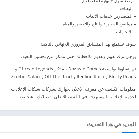
– وضع سهل لا نهاية له للأطفال
– البعثات
– المتصدرين خدمات الألعاب
– مواضيع الصحراء والثلج والأخضر والمياه
– الإنجازات
سوف تستمتع بهذا المتسابق المروري اللانهائي بالتأكيد!
يرجى ترك تقييم وتقديم ملاحظاتك حتى نتمكن من تحسين اللعبة.
تم إنشاؤها بواسطة Dogbyte Games ، مبتكر Offroad Legends و
Blocky Roads و Redline Rush و Off The Road و Zombie Safari.
معلومات: نكشف عن معرف الإعلان لجهازك لشركات شبكات الإعلانات
لخدمة الإعلانات المستهدفة في اللعبة بناءً على تفضيلاتك الشخصية.
الجديد في هذا التحديث