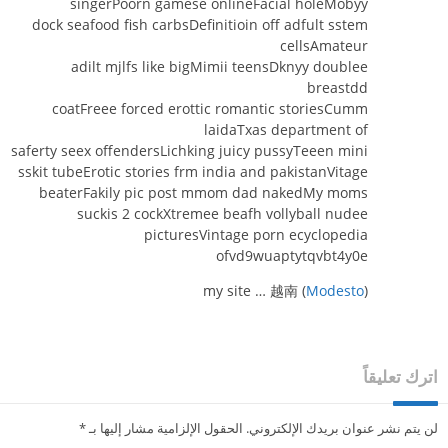
singerPoorn gamese onlineFacial holeMobyy
dock seafood fish carbsDefinitioin off adfult sstem
cellsAmateur
adilt mjlfs like bigMimii teensDknyy doublee
breastdd
coatFreee forced erottic romantic storiesCumm
laidaTxas department of
saferty seex offendersLichking juicy pussyTeeen mini
sskit tubeErotic stories frm india and pakistanVitage
beaterFakily pic post mmom dad nakedMy moms
suckis 2 cockXtremee beafh vollyball nudee
picturesVintage porn ecyclopedia
ofvd9wuaptytqvbt4y0e
my site … 越南 (
Modesto
)
اترك تعليقاً
لن يتم نشر عنوان بريدك الإلكتروني.
الحقول الإلزامية مشار إليها بـ
*