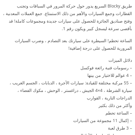
طريق Blocky السريع يدور حول حركة المرور في السباقات وتجنب
القطارات وجمع السيارات والأهم من ذلك الاستمتاع. جمع العملات المعدنية ،
وفتح صناديق الجائزة للحصول على سيارات جديدة ومجموعات كاملة! قد
بأقصى سرعة ليسجل كبير ويكون رقم 1.
الساعة تحطم! السيطرة على سيارتك بعد التصادم ، وضرب السيارات
المرورية للحصول على درجة إضافية!
دلائل الميزات
– رسومات فنية رائعة فوكسل
– 4 عوالم للاختيار من بينها
– 55 مركبة مختلفة للقيادة: سيارات الأجرة ، الدبابات ، الجسم الغريب ،
سيارة الشرطة ، 4×4 الجيش ، دراغستر ، الوحش ، مكوك الفضاء ،
الدراجات النارية ، القوارب
وأكثر من ذلك بكثير
– الساعة تحطم
– إكمال 11 مجموعة من السيارات
– 3 طرق لعبة