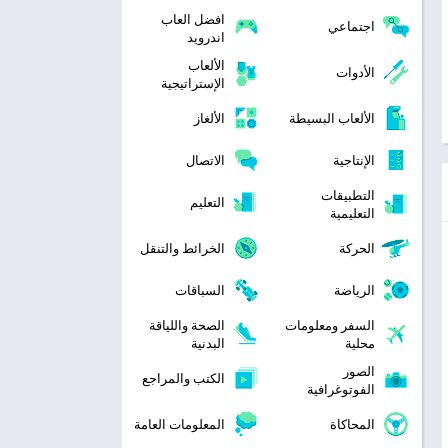
افضل العاب
اجتماعي
اندرويد
الألعاب
الأدوات
الإستراتيجية
الألعاب البسيطة
الألغاز
الإنتاجية
الاتصال
التطبيقات
التعليم
التعليمية
الحركة
الخرائط والتنقل
الرياضة
السباقات
السفر ومعلومات
الصحة واللياقة
محلية
البدنية
الصور
الكتب والمراجع
الفوتوغرافية
المحاكاة
المعلومات العامة