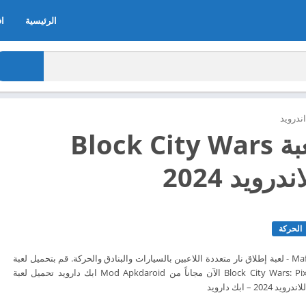
الرئيسية
اف
ندرويد
تحميل لعبة Block City Wars
رويد 2024
الحركة
Mafia Mine & Craft World - لعبة إطلاق نار متعددة اللاعبين بالسيارات والبنادق والحركة. قم بتحميل لعبة
تحميل لعبة Block City Wars: Pixel Shooter الآن مجاناً من Mod Apkdaroid ابك دارويد تحميل لعبة