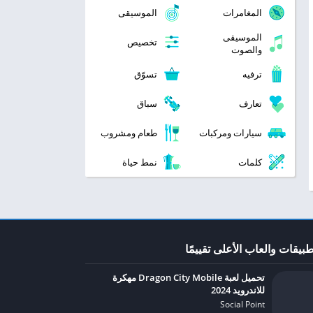
المغامرات
الموسيقى
الموسيقى
تخصيص
والصوت
ترفيه
تسوّق
تعارف
سباق
سيارات ومركبات
طعام ومشروب
كلمات
نمط حياة
طبيقات والعاب الأعلى تقييمًا
تحميل لعبة Dragon City Mobile مهكرة
للاندرويد 2024
Social Point‏