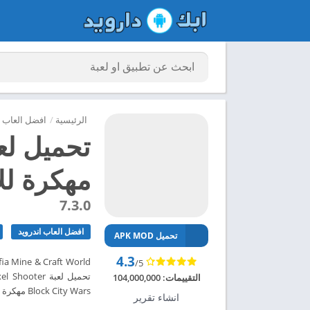
الرئيسية
/
افضل العاب ا
مهكرة للاند
7.3.0
افضل العاب اندرويد
تحميل APK MOD
4.3
/5
التقييمات:
104,000,000
Block City Wars مهكرة للاندرويد 2024 – ابك دارويد
انشاء تقرير