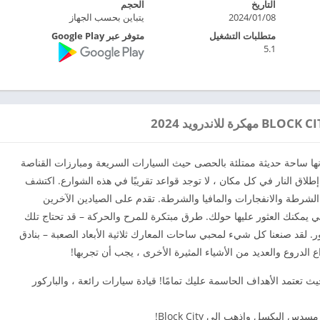
التاريخ
الحجم
08‏/01‏/2024
يتباين بحسب الجهاز
متطلبات التشغيل
متوفر عبر Google Play
5.1
ًا بكم في Mafia World of Block City Craft! إنها ساحة حديثة ممتلئة بالحصى حيث السيارات السريعة ومبارزات القناصة
اق النار في كل مكان ، لا توجد قواعد تقريبًا في هذه الشوارع. اكتشف
لشرطة والانفجارات والمافيا والشرطة. تقدم على الصيادين الآخرين
ي يمكنك العثور عليها حولك. طرق مبتكرة للمرح والحركة – قد تحتاج تلك
ر. لقد صنعنا كل شيء لمحبي ساحات المعارك ثلاثية الأبعاد الصعبة – بنادق
واع الدروع والعديد من الأشياء المثيرة الأخرى ، يجب أن تجربها!
يث تعتمد الأهداف الحاسمة عليك تمامًا! قيادة سيارات رائعة ، والباركور
البكسل واذهب إلى Block City!