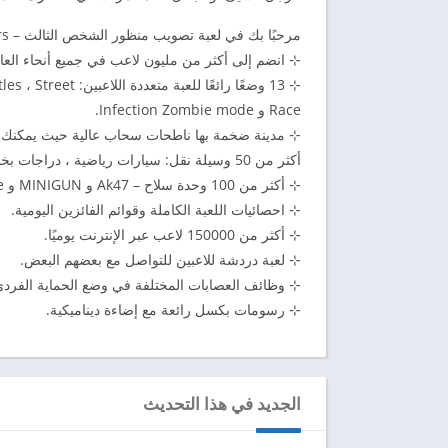
مرحبًا بك في لعبة تصويب منظور الشخص الثالث – Block City Wars:
⊹ انضم إلى أكثر من مليون لاعب في جميع أنحاء العالم 
⊹ 13 وضعًا رائعًا 
Race و Infection Zombie mode.
⊹ مدينة ضخمة بها ناطحات سحاب عالية حيث يمكنك ف
أكثر من 50 وسيلة نقل: سيارات رياضية ، دراجات بخارية ، عبوات نفاثة ، مروحيات عسكرية ودبابات.
⊹ أكثر من 100 وحدة سلاح – Ak47 و MINIGUN و Sniper rifle و RPG و Katana وغيرها الكثير!
⊹ احصائيات اللعبة الكاملة وقوائم الفائزين اليومية.
⊹ أكثر من 150000 لاعب عبر الإنترنت يوميًا.
⊹ لعبة دردشة للاعبين للتواصل مع بعضهم البعض.
⊹ وظائف العصابات المختلفة في وضع الحماية الفردي
⊹ رسومات بكسل رائعة مع إضاءة ديناميكية.
الجديد في هذا التحديث