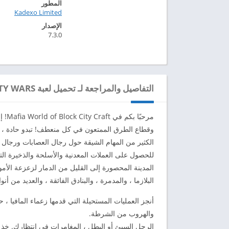
المطور
Kadexo Limited‏
الإصدار
7.3.0
التفاصيل والمراجعة لـ تحميل لعبة BLOCK CITY WARS مهكرة للاندرويد 2024
مرحب
وقطاع الطرق الممتعون في كل منعطف! تبدو حادة ، إطل
الكثير من المهام الشيقة حول رجال العصابات ورجال ا
للحصول على العملات المعدنية والأسلحة والذخيرة الت
المدينة المحصورة إلى القليل من الدمار لزعزعة الأمو
البلازما ، والمدمرة ، والبنادق الفائقة ، والعديد من أن
أنجز العمليات المستحيلة التي قدمها زعماء المافيا ، ح
والهروب من الشرطة.
الرجل السيئ أو البطل ، المغامرات في انتظارك. خذ مسدس 