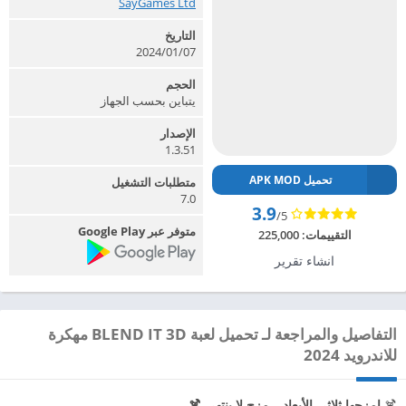
SayGames Ltd‏
التاريخ
2024/01/07
الحجم
يتباين بحسب الجهاز
الإصدار
1.3.51
تحميل APK MOD
متطلبات التشغيل
7.0
3.9
/5
متوفر عبر Google Play
التقييمات:
225,000
انشاء تقرير
التفاصيل والمراجعة لـ تحميل لعبة BLEND IT 3D مهكرة
للاندرويد 2024
🍹
امزجها ثلاثي الأبعاد – مزج لا ينتهي 🍹