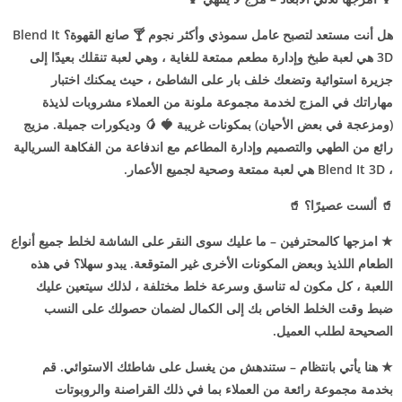
هل أنت مستعد لتصبح عامل سموذي وأكثر نجوم 🍸 صانع القهوة؟ Blend It
3D هي لعبة طبخ وإدارة مطعم ممتعة للغاية ، وهي لعبة تنقلك بعيدًا إلى
جزيرة استوائية وتضعك خلف بار على الشاطئ ، حيث يمكنك اختبار
مهاراتك في المزج لخدمة مجموعة ملونة من العملاء مشروبات لذيذة
(ومزعجة في بعض الأحيان) بمكونات غريبة 🍓 🥭 وديكورات جميلة. مزيج
رائع من الطهي والتصميم وإدارة المطاعم مع اندفاعة من الفكاهة السريالية
، Blend It 3D هي لعبة ممتعة وصحية لجميع الأعمار.
🥤
ألست عصيرًا؟ 🥤
★ امزجها كالمحترفين – ما عليك سوى النقر على الشاشة لخلط جميع أنواع
الطعام اللذيذ وبعض المكونات الأخرى غير المتوقعة. يبدو سهلا؟ في هذه
اللعبة ، كل مكون له تناسق وسرعة خلط مختلفة ، لذلك سيتعين عليك
ضبط وقت الخلط الخاص بك إلى الكمال لضمان حصولك على النسب
الصحيحة لطلب العميل.
★ هنا يأتي بانتظام – ستندهش من يغسل على شاطئك الاستوائي. قم
بخدمة مجموعة رائعة من العملاء بما في ذلك القراصنة والروبوتات