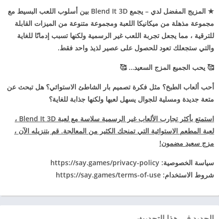
★ المزيج المفضل لدي – يجمع Blend It 3D بين أسلوب اللعب البسيط مع
مجموعة مذهلة من ميكانيكا اللعبة ومجموعة متنوعة من الميزات القابلة
للترقية ، مما يجعل تجربة اللعب غير الرسمية ولكنها تسبب إدمانًا للغاية
والتي ستجعلك تعود للحصول على عصير لذيذ واحد فقط.
🥰
يحب الجميع المزج السعيد… 🥰
أحب ألعاب الطبخ؟ مثل فكرة تصميم بار الشاطئ الاستوائي؟ هل تبحث عن
متعة جديدة ومسلية للجوال يسهل لعبها ولكنها جذابة للغاية؟
استمتع بأكثر تجارب الألعاب غير الرسمية سلاسة مع لعبة Blend It 3D ،
لعبة المطعم الاستوائية التي تمنحك الكثير من المعالجة. قم بتنزيله الآن ،
مزج سعيد مضمون!
سياسة الخصوصية: https://say.games/privacy-policy
شروط الاستخدام: https://say.games/terms-of-use
الجديد في هذا التحديث