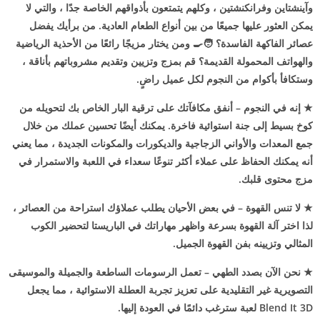
وآينشتاين وفرانكنشتين ، وكلهم يتمتعون بأذواقهم الخاصة جدًا ، والتي لا
يمكن العثور عليها جميعًا من بين أنواع الطعام العادية. من برأيك يفضل
عصائر الفاكهة الفاسدة؟ 🧑‍🍳 ومن يختار مزيجًا رائعًا من الأحذية الرياضية
والهواتف المحمولة القديمة؟ قم بمزج وتزيين وتقديم مشروباتهم بأناقة ،
وستكافأ بأكوام من النجوم لكل عميل راضٍ.
★ إنه في النجوم – أنفق مكافآتك على ترقية البار الخاص بك لتحويله من
كوخ بسيط إلى جنة استوائية فاخرة. يمكنك أيضًا تحسين عملك من خلال
جمع المعدات والأواني الزجاجية والديكورات والمكونات الجديدة ، مما يعني
أنه يمكنك الحفاظ على عملاء أكثر تنوعًا سعداء في اللعبة والاستمرار في
مزج محتوى قلبك.
★ لا تنس القهوة – في بعض الأحيان يطلب عملاؤك استراحة من العصائر ،
لذا اختر آلة القهوة بسرعة واظهر مهاراتك في الباريستا لتحضير الكوب
المثالي وتزيينه بفن القهوة الجميل.
★ نحن الآن بصدد الطهي – تعمل الرسومات الساطعة والجميلة والموسيقى
التصويرية غير التقليدية على تعزيز تجربة العطلة الاستوائية ، مما يجعل
Blend It 3D لعبة سترغب دائمًا في العودة إليها.